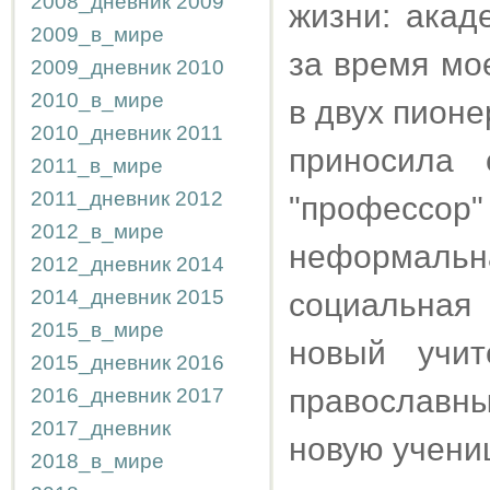
2008_дневник
2009
жизни: акад
2009_в_мире
за время мо
2009_дневник
2010
2010_в_мире
в двух пионе
2010_дневник
2011
приносила
2011_в_мире
2011_дневник
2012
"профессо
2012_в_мире
неформальн
2012_дневник
2014
2014_дневник
2015
социальная
2015_в_мире
новый учит
2015_дневник
2016
православны
2016_дневник
2017
2017_дневник
новую учениц
2018_в_мире