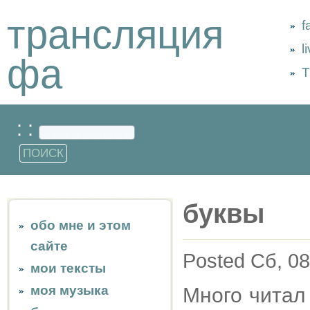
трансляция
f
l
фа
Т
: :
буквы
обо мне и этом
сайте
Posted Сб, 08
мои тексты
моя музыка
Много читал