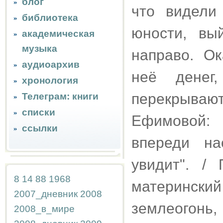
блог
что видели
библиотека
юности, вы
академическая
музыка
направо. О
аудиоархив
неё денег
хронология
перекрывают
Телеграм: книги
списки
Ефимовой: 
ссылки
впереди н
увидит". /
8
14
88
1968
материнский 
2007_дневник
2008
землеогонь, 
2008_в_мире