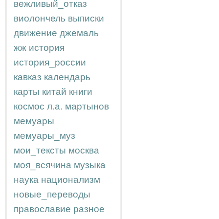
вежливый_отказ
виолончель
выписки
движение
джемаль
жж
история
история_россии
кавказ
календарь
карты
китай
книги
космос
л.а.
мартынов
мемуары
мемуары_муз
мои_тексты
москва
моя_всячина
музыка
наука
национализм
новые_переводы
православие
разное