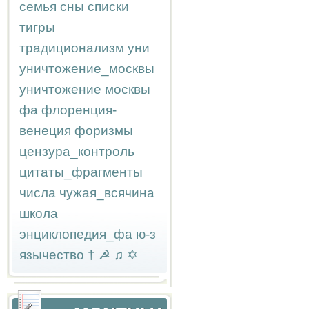
семья
сны
списки
тигры
традиционализм
уни
уничтожение_москвы
уничтожение москвы
фа
флоренция-
венеция
форизмы
цензура_контроль
цитаты_фрагменты
числа
чужая_всячина
школа
энциклопедия_фа
ю-з
язычество
†
☭
♫
✡