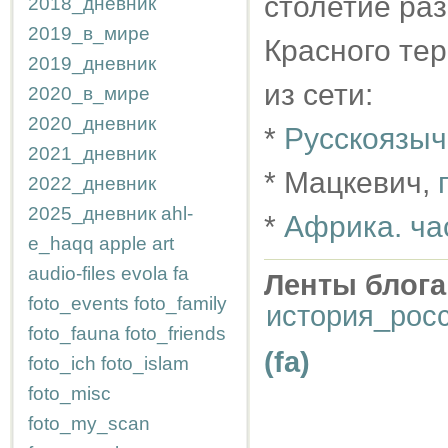
столетие ра
2018_дневник
2019_в_мире
Красного тер
2019_дневник
из сети:
2020_в_мире
2020_дневник
*
Русскоязыч
2021_дневник
* Мацкевич,
2022_дневник
2025_дневник
ahl-
*
Африка. ча
e_haqq
apple
art
audio-files
evola
fa
Ленты блога
foto_events
foto_family
история_рос
foto_fauna
foto_friends
(fa)
foto_ich
foto_islam
foto_misc
foto_my_scan