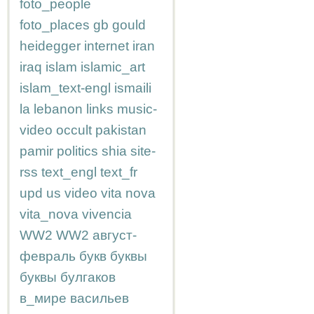
foto_people
foto_places
gb
gould
heidegger
internet
iran
iraq
islam
islamic_art
islam_text-engl
ismaili
la
lebanon
links
music-
video
occult
pakistan
pamir
politics
shia
site-
rss
text_engl
text_fr
upd
us
video
vita nova
vita_nova
vivencia
WW2
WW2
август-
февраль
букв
буквы
буквы
булгаков
в_мире
васильев