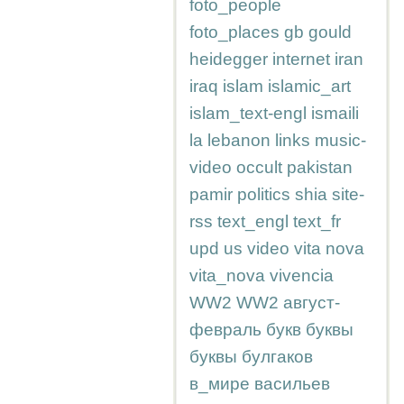
foto_people
foto_places
gb
gould
heidegger
internet
iran
iraq
islam
islamic_art
islam_text-engl
ismaili
la
lebanon
links
music-
video
occult
pakistan
pamir
politics
shia
site-
rss
text_engl
text_fr
upd
us
video
vita nova
vita_nova
vivencia
WW2
WW2
август-
февраль
букв
буквы
буквы
булгаков
в_мире
васильев