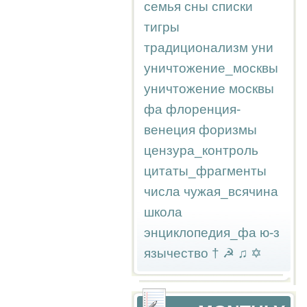
семья
сны
списки
тигры
традиционализм
уни
уничтожение_москвы
уничтожение москвы
фа
флоренция-
венеция
форизмы
цензура_контроль
цитаты_фрагменты
числа
чужая_всячина
школа
энциклопедия_фа
ю-з
язычество
†
☭
♫
✡