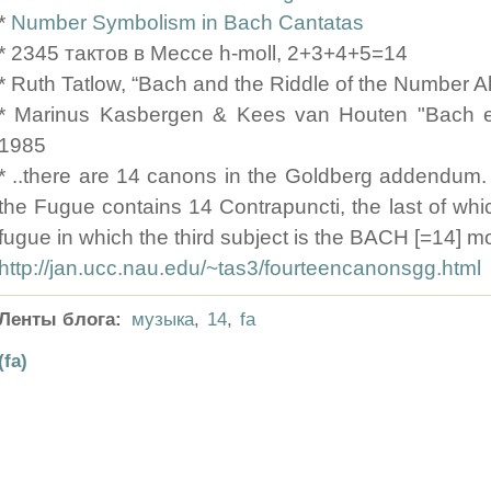
*
Number Symbolism in Bach Cantatas
* 2345 тактов в Мессе h-moll, 2+3+4+5=14
* Ruth Tatlow, “Bach and the Riddle of the Number 
* Marinus Kasbergen & Kees van Houten "Bach en
1985
* ..there are 14 canons in the Goldberg addendum. 
the Fugue contains 14 Contrapuncti, the last of whi
fugue in which the third subject is the BACH [=14] mo
http://jan.ucc.nau.edu/~tas3/fourteencanonsgg.html
Ленты блога:
музыка
,
14
,
fa
(fa)