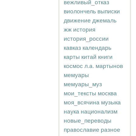
вежливый_отказ
виолончель
выписки
движение
джемаль
жж
история
история_россии
кавказ
календарь
карты
китай
книги
космос
л.а.
мартынов
мемуары
мемуары_муз
мои_тексты
москва
моя_всячина
музыка
наука
национализм
новые_переводы
православие
разное