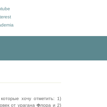
utube
terest
ademia
которые хочу отметить: 1)
овек от урагана
Ф
лора и 2)