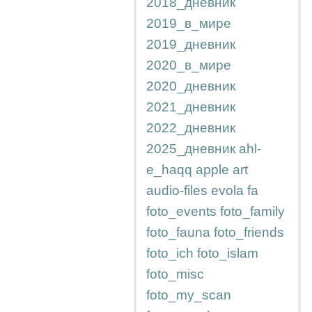
2018_дневник
2019_в_мире
2019_дневник
2020_в_мире
2020_дневник
2021_дневник
2022_дневник
2025_дневник
ahl-
e_haqq
apple
art
audio-files
evola
fa
foto_events
foto_family
foto_fauna
foto_friends
foto_ich
foto_islam
foto_misc
foto_my_scan