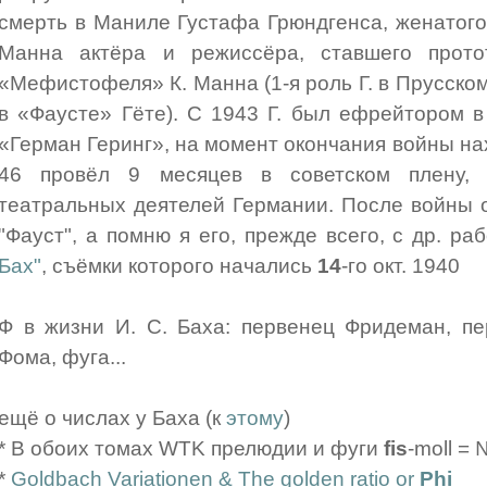
смерть в Маниле Густафа Грюндгенса, женатого
Манна актёра и режиссёра, ставшего прото
«Мефистофеля» К. Манна (1-я роль Г. в Прусско
в «Фаусте» Гёте). С 1943 Г. был ефрейтором 
«Герман Геринг», на момент окончания войны на
46 провёл 9 месяцев в советском плену,
театральных деятелей Германии. После войны 
"Фауст", а помню я его, прежде всего, с др. р
Бах"
, съёмки которого начались
14
-го окт. 1940
Ф в жизни И. С. Баха: первенец Фридеман, 
Фома, фуга...
ещё о числах у Баха (к
этому
)
* В обоих томах WTK прелюдии и фуги
fis
-moll = 
*
Goldbach Variationen & The golden ratio or
Phi