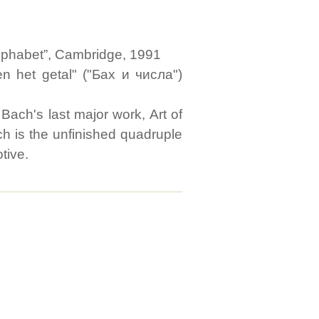
Alphabet”, Cambridge, 1991
 het getal" ("Бах и числа")
Bach's last major work, Art of
ch is the unfinished quadruple
tive.