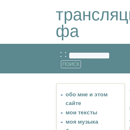
трансляц
фа
: :
обо мне и этом
сайте
мои тексты
моя музыка