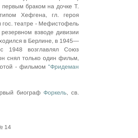
 первым браком на дочке Т.
типом Хефгена, гл. героя
м гос. театре - Мефистофель
в резервном взводе дивизии
ходился в Берлине, в 1945—
 с 1948 возглавлял Союз
он снял только один фильм,
аботой - фильмом
"Фридеман
первый биограф
Форкель
, св.
№ 14