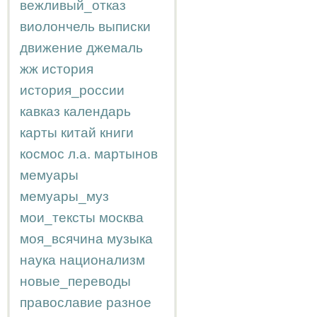
вежливый_отказ
виолончель
выписки
движение
джемаль
жж
история
история_россии
кавказ
календарь
карты
китай
книги
космос
л.а.
мартынов
мемуары
мемуары_муз
мои_тексты
москва
моя_всячина
музыка
наука
национализм
новые_переводы
православие
разное