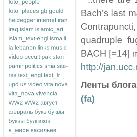
foto_people
foto_places
gb
gould
Bach's last m
heidegger
internet
iran
Contrapuncti
iraq
islam
islamic_art
quadruple fu
islam_text-engl
ismaili
la
lebanon
links
music-
BACH [=14] m
video
occult
pakistan
http://jan.uc
pamir
politics
shia
site-
rss
text_engl
text_fr
Ленты блога
upd
us
video
vita nova
vita_nova
vivencia
(fa)
WW2
WW2
август-
февраль
букв
буквы
буквы
булгаков
в_мире
васильев