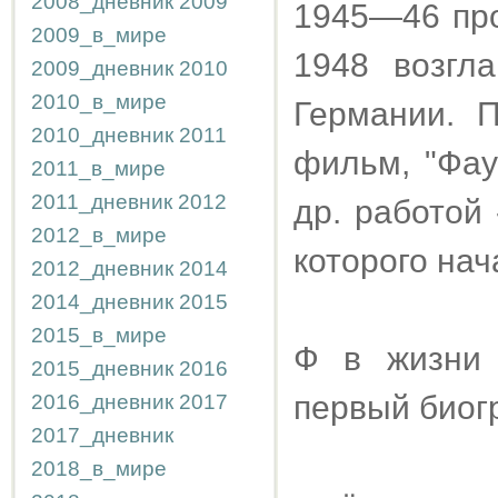
2008_дневник
2009
1945—46 про
2009_в_мире
1948 возгл
2009_дневник
2010
2010_в_мире
Германии. 
2010_дневник
2011
фильм, "Фау
2011_в_мире
2011_дневник
2012
др. работой
2012_в_мире
которого на
2012_дневник
2014
2014_дневник
2015
2015_в_мире
Ф в жизни 
2015_дневник
2016
первый био
2016_дневник
2017
2017_дневник
2018_в_мире