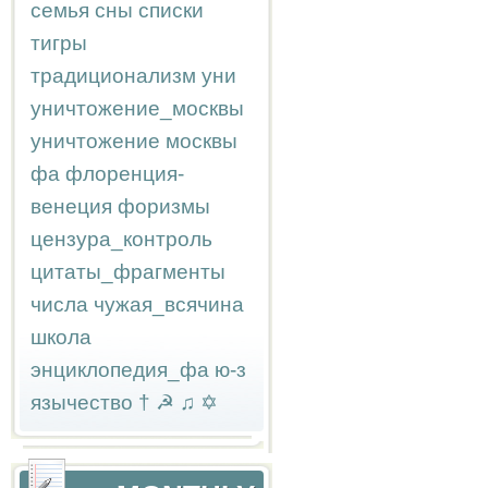
семья
сны
списки
тигры
традиционализм
уни
уничтожение_москвы
уничтожение москвы
фа
флоренция-
венеция
форизмы
цензура_контроль
цитаты_фрагменты
числа
чужая_всячина
школа
энциклопедия_фа
ю-з
язычество
†
☭
♫
✡