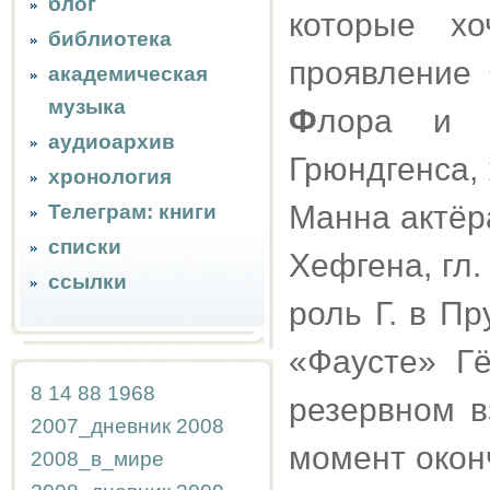
блог
которые хо
библиотека
проявление 
академическая
музыка
Ф
лора и 
аудиоархив
Грюндгенса,
хронология
Манна актёр
Телеграм: книги
списки
Хефгена, гл
ссылки
роль Г. в П
«Фаусте» Г
8
14
88
1968
резервном в
2007_дневник
2008
момент окон
2008_в_мире