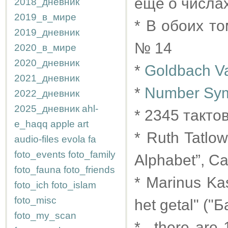
ещё о числах
2018_дневник
2019_в_мире
* В обоих т
2019_дневник
№ 14
2020_в_мире
2020_дневник
*
Goldbach Va
2021_дневник
*
Number Sym
2022_дневник
2025_дневник
ahl-
* 2345 такто
e_haqq
apple
art
* Ruth Tatlo
audio-files
evola
fa
foto_events
foto_family
Alphabet”, C
foto_fauna
foto_friends
* Marinus K
foto_ich
foto_islam
foto_misc
het getal" ("
foto_my_scan
* ..there ar