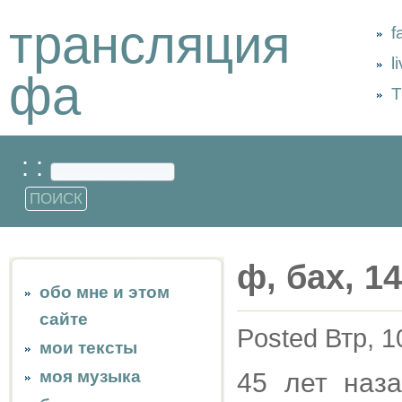
трансляция
f
l
фа
Т
: :
ф, бах, 14
обо мне и этом
сайте
Posted Втр, 1
мои тексты
моя музыка
45 лет наз