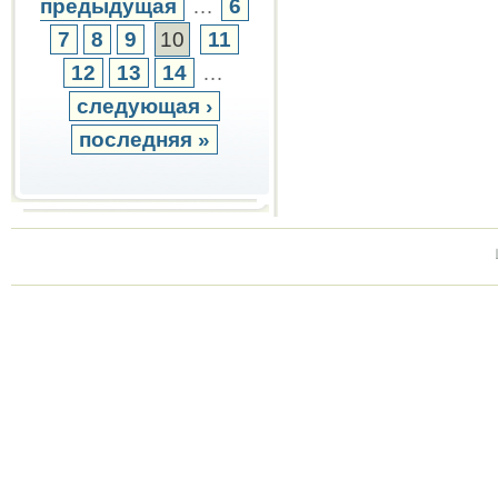
предыдущая
…
6
7
8
9
10
11
12
13
14
…
следующая ›
последняя »