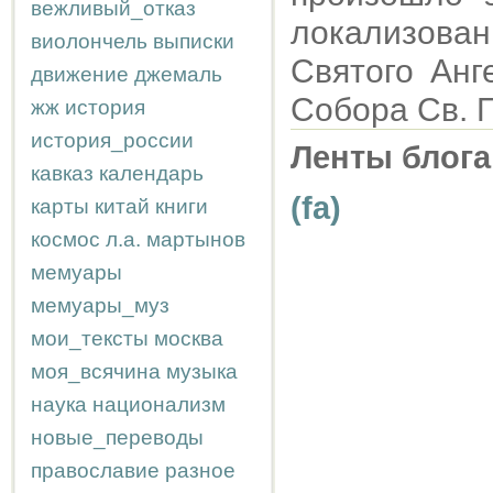
вежливый_отказ
локализов
виолончель
выписки
Святого Анг
движение
джемаль
Собора Св. П
жж
история
история_россии
Ленты блога
кавказ
календарь
(fa)
карты
китай
книги
космос
л.а.
мартынов
мемуары
мемуары_муз
мои_тексты
москва
моя_всячина
музыка
наука
национализм
новые_переводы
православие
разное