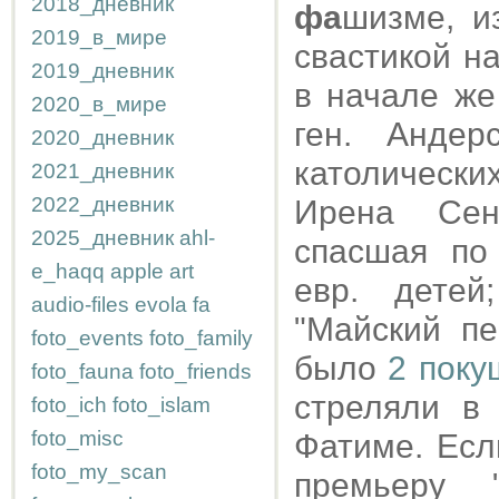
2018_дневник
фа
шизме, и
2019_в_мире
свастикой н
2019_дневник
в начале же
2020_в_мире
ген. Андер
2020_дневник
католически
2021_дневник
2022_дневник
Ирена Сенд
2025_дневник
ahl-
спасшая п
e_haqq
apple
art
евр. детей
audio-files
evola
fa
"Майский пе
foto_events
foto_family
было
2 поку
foto_fauna
foto_friends
стреляли в
foto_ich
foto_islam
foto_misc
Фатиме. Есл
foto_my_scan
премьеру 