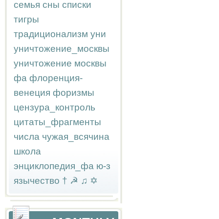
семья
сны
списки
тигры
традиционализм
уни
уничтожение_москвы
уничтожение москвы
фа
флоренция-
венеция
форизмы
цензура_контроль
цитаты_фрагменты
числа
чужая_всячина
школа
энциклопедия_фа
ю-з
язычество
†
☭
♫
✡