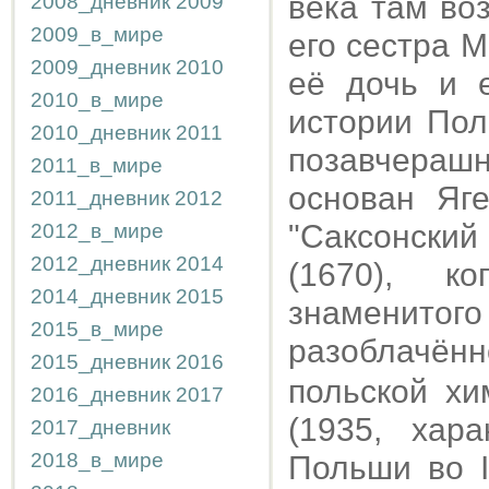
века там воз
2008_дневник
2009
2009_в_мире
его сестра 
2009_дневник
2010
её дочь и 
2010_в_мире
истории Пол
2010_дневник
2011
позавчерашн
2011_в_мире
основан Яге
2011_дневник
2012
"Саксонский
2012_в_мире
2012_дневник
2014
(1670), к
2014_дневник
2015
знаменит
2015_в_мире
разоблачён
2015_дневник
2016
польской хи
2016_дневник
2017
(1935, хар
2017_дневник
2018_в_мире
Польши во I