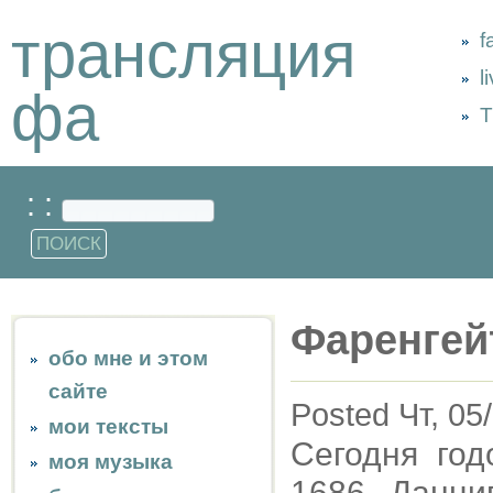
трансляция
f
l
фа
Т
: :
Фаренгей
обо мне и этом
сайте
Posted Чт, 05
мои тексты
Сегодня го
моя музыка
1686, Данциг