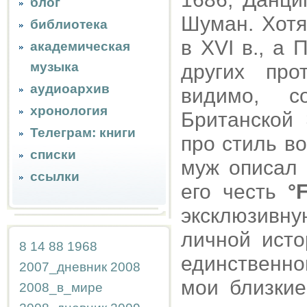
блог
Шуман. Хотя
библиотека
в XVI в., а 
академическая
музыка
других про
аудиоархив
видимо, с
хронология
Британской 
Телеграм: книги
про стиль в
списки
муж описал 
ссылки
его честь
°
эксклюзивн
личной исто
8
14
88
1968
единственно
2007_дневник
2008
мои близкие
2008_в_мире