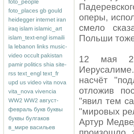
foto_people
Падеревско
foto_places
gb
gould
оперы, испо
heidegger
internet
iran
смело сказ
iraq
islam
islamic_art
Польши тоже
islam_text-engl
ismaili
la
lebanon
links
music-
video
occult
pakistan
12 мая 2
pamir
politics
shia
site-
Иерусалиме
rss
text_engl
text_fr
насчёт "под
upd
us
video
vita nova
отложив по
vita_nova
vivencia
"явил тем с
WW2
WW2
август-
февраль
букв
буквы
"мировых рел
буквы
булгаков
Артур Медве
в_мире
васильев
произошло з