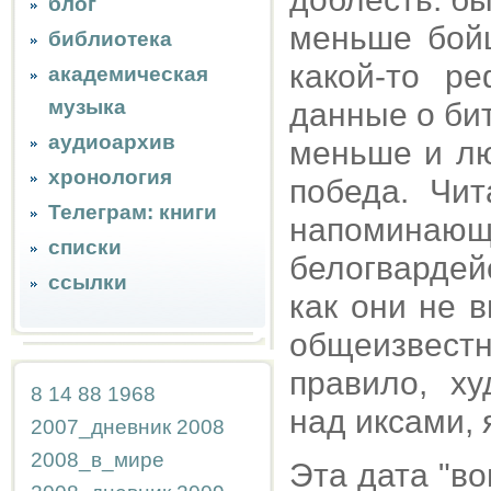
блог
меньше бойц
библиотека
какой-то р
академическая
музыка
данные о би
аудиоархив
меньше и лю
хронология
победа. Чи
Телеграм: книги
напомина
списки
белогвардейс
ссылки
как они не 
общеизвест
правило, х
8
14
88
1968
над иксами, 
2007_дневник
2008
2008_в_мире
Эта дата "во