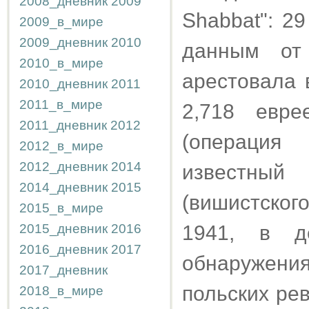
2008_дневник
2009
Shabbat": 2
2009_в_мире
2009_дневник
2010
данным от
2010_в_мире
арестовала 
2010_дневник
2011
2011_в_мире
2,718 евр
2011_дневник
2012
(операция 
2012_в_мире
2012_дневник
2014
известный 
2014_дневник
2015
(вишистског
2015_в_мире
2015_дневник
2016
1941, в д
2016_дневник
2017
обнаружения
2017_дневник
польских ре
2018_в_мире