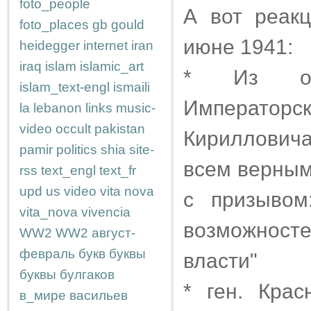
foto_people
А вот реакц
foto_places
gb
gould
июне 1941:
heidegger
internet
iran
iraq
islam
islamic_art
* Из обр
islam_text-engl
ismaili
Император
la
lebanon
links
music-
video
occult
pakistan
Кирилловича
pamir
politics
shia
site-
всем верны
rss
text_engl
text_fr
upd
us
video
vita nova
с призывом
vita_nova
vivencia
возможнос
WW2
WW2
август-
февраль
букв
буквы
власти"
буквы
булгаков
* ген. Кра
в_мире
васильев