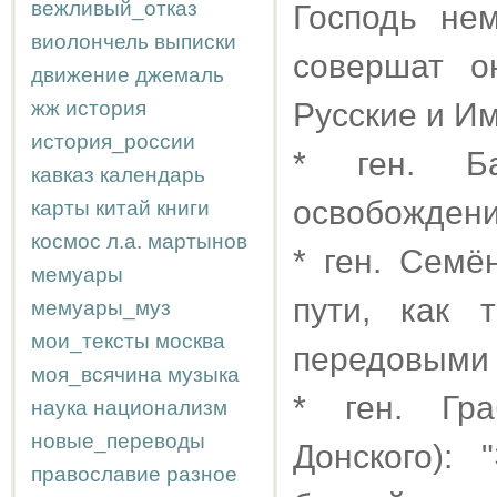
вежливый_отказ
Господь не
виолончель
выписки
совершат о
движение
джемаль
жж
история
Русские и Им
история_россии
* ген. Ба
кавказ
календарь
освобождени
карты
китай
книги
космос
л.а.
мартынов
* ген. Семё
мемуары
пути, как 
мемуары_муз
мои_тексты
москва
передовыми 
моя_всячина
музыка
* ген. Гра
наука
национализм
новые_переводы
Донского):
православие
разное