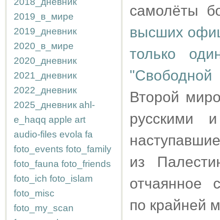
2018_дневник
самолёты бо
2019_в_мире
высших офиц
2019_дневник
2020_в_мире
только оди
2020_дневник
"Свободной
2021_дневник
2022_дневник
Второй миро
2025_дневник
ahl-
русскими 
e_haqq
apple
art
audio-files
evola
fa
наступавшие
foto_events
foto_family
из Палести
foto_fauna
foto_friends
foto_ich
foto_islam
отчаянное 
foto_misc
по крайней м
foto_my_scan