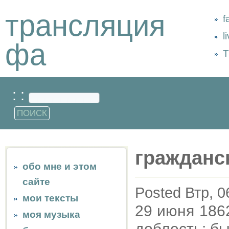
трансляция
f
l
фа
Т
: :
гражданс
обо мне и этом
сайте
Posted Втр, 0
мои тексты
29 июня 186
моя музыка
доблесть: был