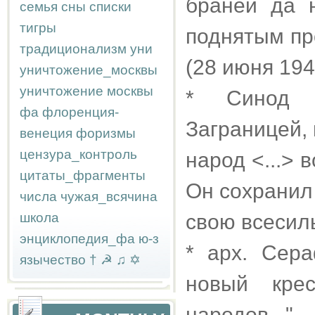
браней да 
семья
сны
списки
тигры
поднятым пр
традиционализм
уни
(28 июня 194
уничтожение_москвы
уничтожение москвы
* Синод Р
фа
флоренция-
Заграницей,
венеция
форизмы
цензура_контроль
народ <...> 
цитаты_фрагменты
Он сохранил
числа
чужая_всячина
школа
свою всесил
энциклопедия_фа
ю-з
* арх. Сера
язычество
†
☭
♫
✡
новый кре
народов..."