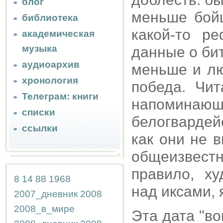
блог
меньше бойц
библиотека
какой-то р
академическая
музыка
данные о би
аудиоархив
меньше и лю
хронология
победа. Чи
Телеграм: книги
напомина
списки
белогвардейс
ссылки
как они не 
общеизвест
правило, х
8
14
88
1968
над иксами, 
2007_дневник
2008
2008_в_мире
Эта дата "во