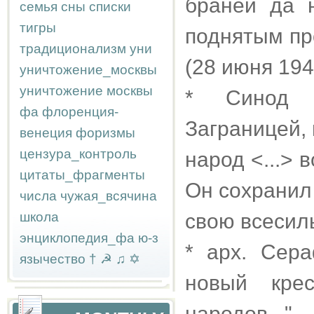
браней да 
семья
сны
списки
тигры
поднятым пр
традиционализм
уни
(28 июня 194
уничтожение_москвы
уничтожение москвы
* Синод Р
фа
флоренция-
Заграницей,
венеция
форизмы
цензура_контроль
народ <...> 
цитаты_фрагменты
Он сохранил
числа
чужая_всячина
школа
свою всесил
энциклопедия_фа
ю-з
* арх. Сера
язычество
†
☭
♫
✡
новый кре
народов..."