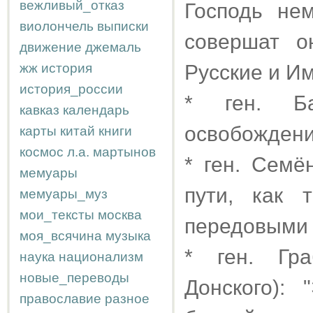
вежливый_отказ
Господь не
виолончель
выписки
совершат о
движение
джемаль
жж
история
Русские и Им
история_россии
* ген. Ба
кавказ
календарь
освобождени
карты
китай
книги
космос
л.а.
мартынов
* ген. Семё
мемуары
пути, как 
мемуары_муз
мои_тексты
москва
передовыми 
моя_всячина
музыка
* ген. Гра
наука
национализм
новые_переводы
Донского):
православие
разное