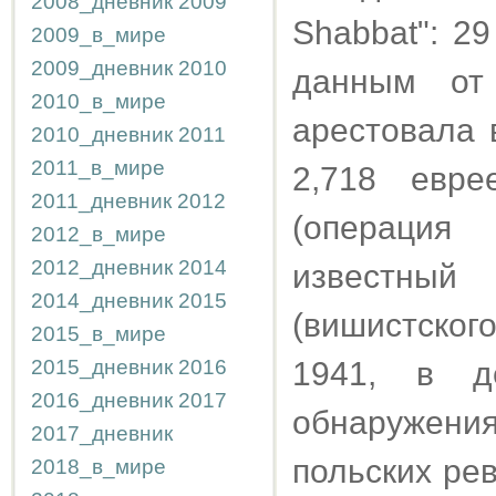
2008_дневник
2009
Shabbat": 2
2009_в_мире
2009_дневник
2010
данным от
2010_в_мире
арестовала 
2010_дневник
2011
2011_в_мире
2,718 евр
2011_дневник
2012
(операция 
2012_в_мире
2012_дневник
2014
известный 
2014_дневник
2015
(вишистског
2015_в_мире
2015_дневник
2016
1941, в д
2016_дневник
2017
обнаружения
2017_дневник
польских ре
2018_в_мире