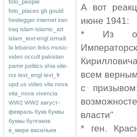
foto_people
А вот реакц
foto_places
gb
gould
июне 1941:
heidegger
internet
iran
iraq
islam
islamic_art
* Из обр
islam_text-engl
ismaili
Император
la
lebanon
links
music-
video
occult
pakistan
Кирилловича
pamir
politics
shia
site-
всем верны
rss
text_engl
text_fr
upd
us
video
vita nova
с призывом
vita_nova
vivencia
возможнос
WW2
WW2
август-
февраль
букв
буквы
власти"
буквы
булгаков
* ген. Кра
в_мире
васильев