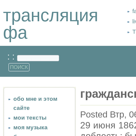
трансляция
f
l
фа
Т
: :
гражданс
обо мне и этом
сайте
Posted Втр, 0
мои тексты
29 июня 186
моя музыка
доблесть: был