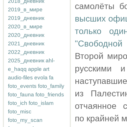
2018_дневник
самолёты бо
2019_в_мире
высших офиц
2019_дневник
2020_в_мире
только оди
2020_дневник
"Свободной
2021_дневник
2022_дневник
Второй миро
2025_дневник
ahl-
русскими 
e_haqq
apple
art
audio-files
evola
fa
наступавшие
foto_events
foto_family
из Палести
foto_fauna
foto_friends
foto_ich
foto_islam
отчаянное 
foto_misc
по крайней м
foto_my_scan