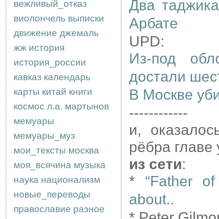
Два таджика
вежливый_отказ
виолончель
выписки
Арбате
движение
джемаль
UPD:
жж
история
Из-под об
история_россии
достали шес
кавказ
календарь
карты
китай
книги
В Москве уб
космос
л.а.
мартынов
------------
мемуары
и, оказало
мемуары_муз
рёбра главе
мои_тексты
москва
из сети
:
моя_всячина
музыка
*
“Father o
наука
национализм
новые_переводы
about..
православие
разное
* Peter Gilm