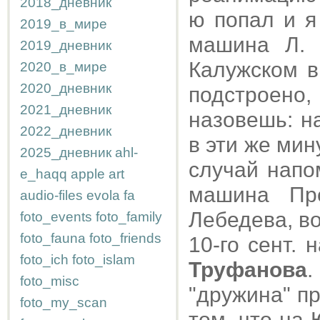
2018_дневник
ю попал и я
2019_в_мире
машина Л. 
2019_дневник
Калужском в
2020_в_мире
2020_дневник
подстроено
2021_дневник
назовешь: н
2022_дневник
в эти же мин
2025_дневник
ahl-
случай напо
e_haqq
apple
art
машина Пре
audio-files
evola
fa
Лебедева, в
foto_events
foto_family
foto_fauna
foto_friends
10-го сент. 
foto_ich
foto_islam
Труфанова
.
foto_misc
"дружина" п
foto_my_scan
том, что на