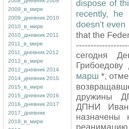
2008_дневник
2009
dispose of thi
2009_в_мире
recently, he
2009_дневник
2010
doesn't even 
2010_в_мире
that the Fede
2010_дневник
2011
------------------
2011_в_мире
2011_дневник
2012
сегодня Де
2012_в_мире
Грибоедову
2012_дневник
2014
марш
*, отм
2014_дневник
2015
возвращав
2015_в_мире
дружины ДП
2015_дневник
2016
2016_дневник
2017
ДПНИ Иван
2017_дневник
назначены 
2018_в_мире
реанимацию в