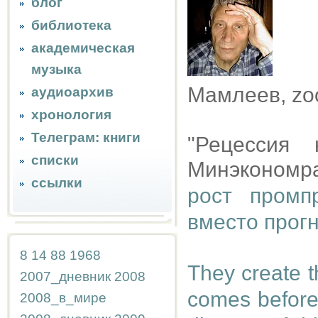
блог
библиотека
академическая
музыка
Мамлеев, z
аудиоархив
хронология
Телеграм: книги
"Рецессия 
списки
Минэкономра
ссылки
рост промп
вместо прог
8
14
88
1968
They create 
2007_дневник
2008
comes before
2008_в_мире