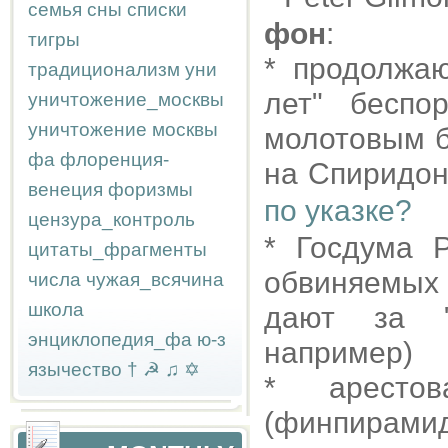
семья
сны
списки
фон
:
тигры
* продолжа
традиционализм
уни
лет" беспо
уничтожение_москвы
уничтожение москвы
молотовым б
фа
флоренция-
на Спиридон
венеция
форизмы
по указке?
цензура_контроль
* Госдума 
цитаты_фрагменты
обвиняемых 
числа
чужая_всячина
школа
дают за "
энциклопедия_фа
ю-з
например)
язычество
†
☭
♫
✡
* арестов
(финпирами