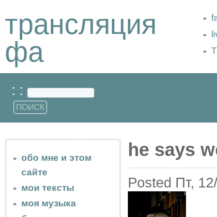
трансляция
f
l
фа
Т
: :
he says we
обо мне и этом
сайте
Posted Пт, 12
мои тексты
моя музыка