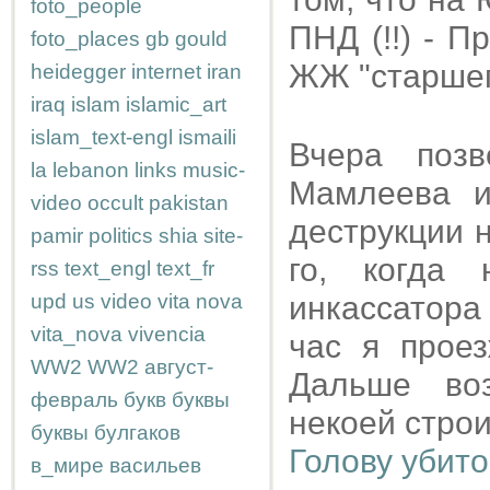
foto_people
ПНД (!!) - 
foto_places
gb
gould
ЖЖ "старше
heidegger
internet
iran
iraq
islam
islamic_art
islam_text-engl
ismaili
Вчера позв
la
lebanon
links
music-
Мамлеева и
video
occult
pakistan
деструкции 
pamir
politics
shia
site-
го, когда
rss
text_engl
text_fr
upd
us
video
vita nova
инкассатора 
vita_nova
vivencia
час я прое
WW2
WW2
август-
Дальше воз
февраль
букв
буквы
некоей строи
буквы
булгаков
Голову убито
в_мире
васильев