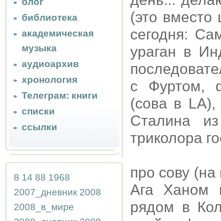
блог
(это вместо
библиотека
сегодня: Са
академическая
музыка
ураган в Ин
аудиоархив
последовате
хронология
с Фуртом, 
Телеграм: книги
(сова в LA)
списки
Сталина из
ссылки
триколора го
про сову (на
8
14
88
1968
Ага Ханом 
2007_дневник
2008
рядом в Кол
2008_в_мире