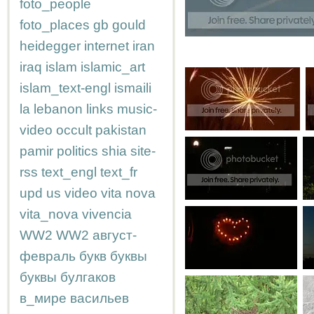
foto_people
foto_places
gb
gould
heidegger
internet
iran
iraq
islam
islamic_art
islam_text-engl
ismaili
la
lebanon
links
music-
video
occult
pakistan
pamir
politics
shia
site-
rss
text_engl
text_fr
upd
us
video
vita nova
vita_nova
vivencia
WW2
WW2
август-
февраль
букв
буквы
буквы
булгаков
в_мире
васильев