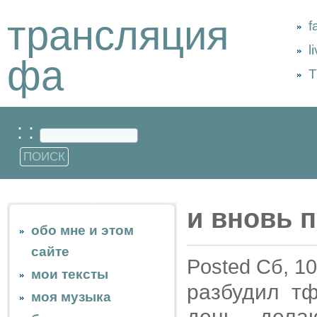
трансляция
f
l
фа
Т
: :
и вновь 
обо мне и этом
сайте
Posted Сб, 10
мои тексты
разбудил тф
моя музыка
день... дел