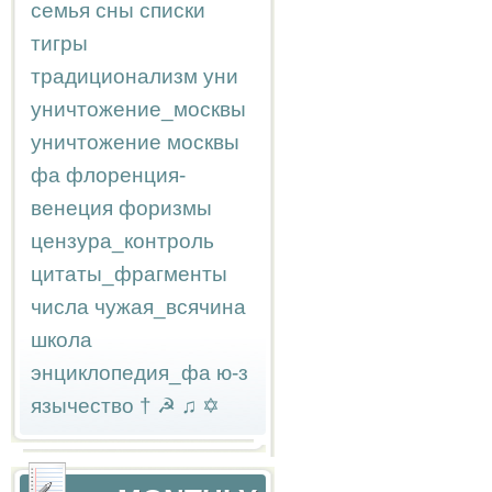
семья
сны
списки
тигры
традиционализм
уни
уничтожение_москвы
уничтожение москвы
фа
флоренция-
венеция
форизмы
цензура_контроль
цитаты_фрагменты
числа
чужая_всячина
школа
энциклопедия_фа
ю-з
язычество
†
☭
♫
✡