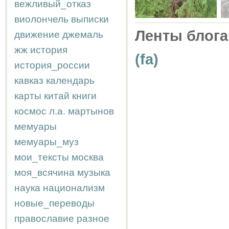
вежливый_отказ
виолончель
выписки
Ленты блога
движение
джемаль
жж
история
(fa)
история_россии
кавказ
календарь
карты
китай
книги
космос
л.а.
мартынов
мемуары
мемуары_муз
мои_тексты
москва
моя_всячина
музыка
наука
национализм
новые_переводы
православие
разное