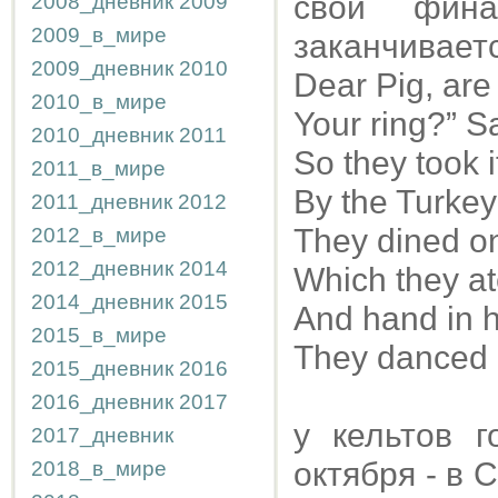
свой фин
2008_дневник
2009
2009_в_мире
заканчиваетс
2009_дневник
2010
Dear Pig, are 
2010_в_мире
Your ring?” Sai
2010_дневник
2011
So they took 
2011_в_мире
By the Turkey 
2011_дневник
2012
They dined on
2012_в_мире
2012_дневник
2014
Which they at
2014_дневник
2015
And hand in h
2015_в_мире
They danced b
2015_дневник
2016
2016_дневник
2017
у кельтов 
2017_дневник
октября - в 
2018_в_мире