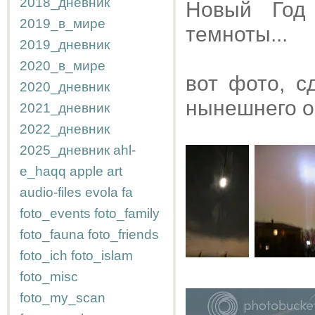
2018_дневник
Новый Год
2019_в_мире
темноты...
2019_дневник
2020_в_мире
вот фото, с
2020_дневник
нынешнего о
2021_дневник
2022_дневник
2025_дневник
ahl-
e_haqq
apple
art
audio-files
evola
fa
foto_events
foto_family
foto_fauna
foto_friends
foto_ich
foto_islam
foto_misc
foto_my_scan