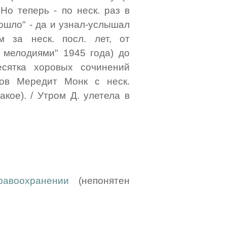
Но теперь - по неск. раз в
рошло" - да и узнал-услышал
 за неск. посл. лет, от
 мелодиями" 1945 года) до
есятка хоровых сочинений
нов Мередит Монк с неск.
кое). / Утром Д. улетела в
авоохранении
(непонятен