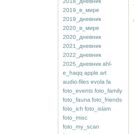
2018_дневник
2019_в_мире
2019_дневник
2020_в_мире
2020_дневник
2021_дневник
2022_дневник
2025_дневник
ahl-
e_haqq
apple
art
audio-files
evola
fa
foto_events
foto_family
foto_fauna
foto_friends
foto_ich
foto_islam
foto_misc
foto_my_scan