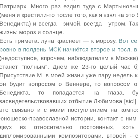
Патриарх. Много раз ездил туда с Мартыновы
(меня и крестили-то после того, как я взял на эт
Венедикта) и всегда - зимой, всегда - утром. Т
жизнь: мороз и солнце.
Есть примета: луна краснеет — к морозу.
Вот се
ровно в полдень МСК начнётся второе и посл. в
(недоступное, впрочем, наблюдателям в Москве)
станет "полным". Днём же 23-го целый час б
Присутствие М. в моей жизни уже пару недель к
он будит вопросом о Веннере, то вопросом о
Бенедикта, то попадается на глаза, б
засвидетельствовавших отбытие Любимова [sic!]
это связано и с моим поступлением на компози
юношеско-православной истории, контакт с ним
двух из относительно постоянных, хот
дипломированными композиторами, второй - с