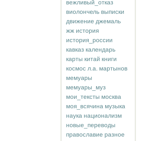
вежливый_отказ
виолончель
выписки
движение
джемаль
жж
история
история_россии
кавказ
календарь
карты
китай
книги
космос
л.а.
мартынов
мемуары
мемуары_муз
мои_тексты
москва
моя_всячина
музыка
наука
национализм
новые_переводы
православие
разное