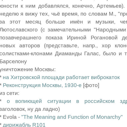
юности к ним добавлялся, конечно, Артемьев). 
неделю я вижу тех, чьё время, по словам М., "п
за этот месяц больше имён и музыки, чем
Лютославского (с замечательными "Народными
позавчерашнего показа Ириной Рогановой д
новых авторов (представьте, напр., хор кло
солистками-клонами Диаманды Галас, было и та
Барселону
уничтожение Москвы:
*
на Хитровской площади работает виброкаток
*
Реконструкция Москвы, 1930-е
[фото]
из сети:
*
о вопиющей ситуации в российском здр
заголовок, ну да ладно)
* Evola -
"The Meaning and Function of Monarchy"
*
дирижабль R101