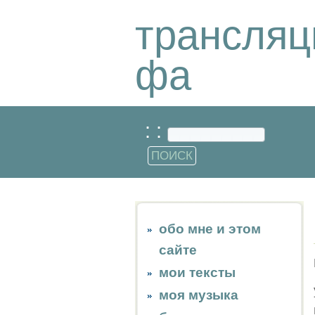
трансляц
фа
: :
обо мне и этом
сайте
мои тексты
моя музыка