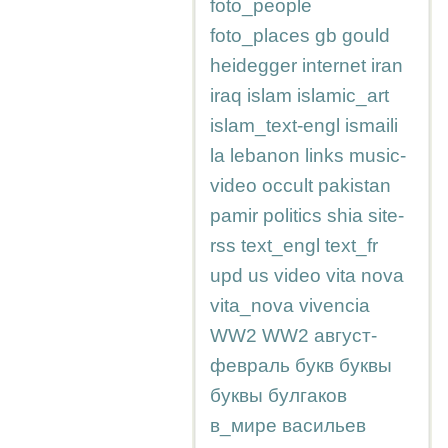
foto_people
foto_places
gb
gould
heidegger
internet
iran
iraq
islam
islamic_art
islam_text-engl
ismaili
la
lebanon
links
music-
video
occult
pakistan
pamir
politics
shia
site-
rss
text_engl
text_fr
upd
us
video
vita nova
vita_nova
vivencia
WW2
WW2
август-
февраль
букв
буквы
буквы
булгаков
в_мире
васильев