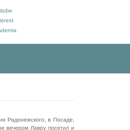
utube
terest
ademia
ия Радонежского, в Посаде,
не вечером Лавру посетил и