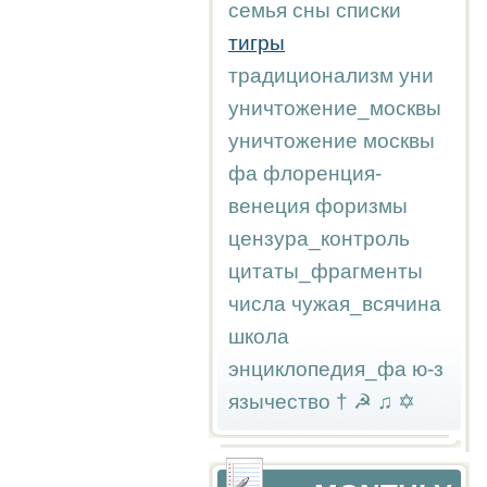
семья
сны
списки
тигры
традиционализм
уни
уничтожение_москвы
уничтожение москвы
фа
флоренция-
венеция
форизмы
цензура_контроль
цитаты_фрагменты
числа
чужая_всячина
школа
энциклопедия_фа
ю-з
язычество
†
☭
♫
✡