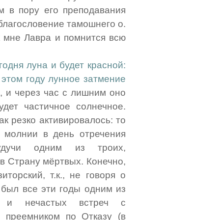
м в пору его преподавания
о благословение тамошнего о.
ак мне Лавра и помнится всю
годня луна и будет красной:
 этом году лунное затмение
, и через час с лишним оно
удет частичное солнечное.
ак резко активировалось: то
 молнии в день отречения
удучи одним из троих,
 в Страну мёртвых. Конечно,
торский, т.к., не говоря о
 был все эти годы одним из
ь и нечастых встреч с
 преемником по Отказу (в