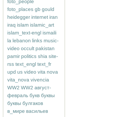
foto_people
foto_places
gb
gould
heidegger
internet
iran
iraq
islam
islamic_art
islam_text-engl
ismaili
la
lebanon
links
music-
video
occult
pakistan
pamir
politics
shia
site-
rss
text_engl
text_fr
upd
us
video
vita nova
vita_nova
vivencia
WW2
WW2
август-
февраль
букв
буквы
буквы
булгаков
в_мире
васильев