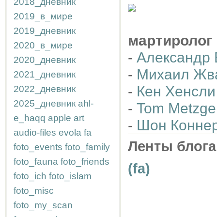
2018_дневник
2019_в_мире
2019_дневник
мартиролог
2020_в_мире
-
Александр 
2020_дневник
-
Михаил Жв
2021_дневник
-
Кен Хенсли
2022_дневник
2025_дневник
ahl-
-
Tom Metzge
e_haqq
apple
art
-
Шон Конне
audio-files
evola
fa
Ленты блога
foto_events
foto_family
foto_fauna
foto_friends
(fa)
foto_ich
foto_islam
foto_misc
foto_my_scan