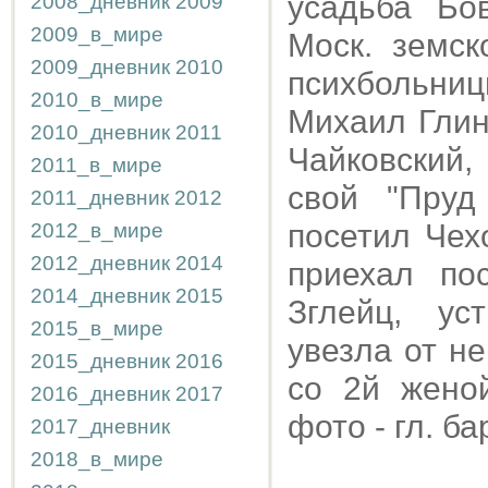
усадьба Бо
2008_дневник
2009
2009_в_мире
Моск. земс
2009_дневник
2010
психбольниц
2010_в_мире
Михаил Глин
2010_дневник
2011
Чайковский,
2011_в_мире
свой "Пруд
2011_дневник
2012
посетил Чех
2012_в_мире
2012_дневник
2014
приехал по
2014_дневник
2015
Зглейц, ус
2015_в_мире
увезла от н
2015_дневник
2016
со 2й жено
2016_дневник
2017
фото - гл. б
2017_дневник
2018_в_мире