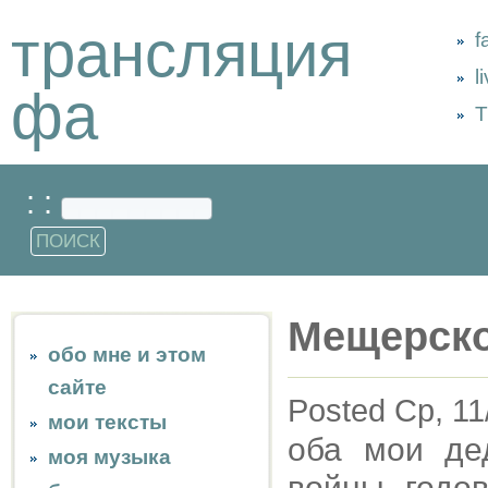
трансляция
f
l
фа
Т
: :
Мещерск
обо мне и этом
сайте
Posted Ср, 11
мои тексты
оба мои де
моя музыка
войны, годо