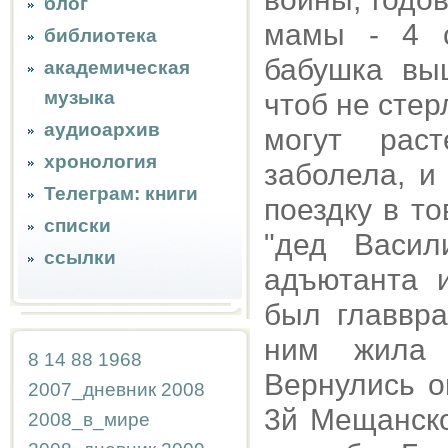
блог
мамы - 4 с
библиотека
бабушка вы
академическая
музыка
чтоб не стер
аудиоархив
могут рас
хронология
заболела, и
Телеграм: книги
поездку в т
списки
"дед Васил
ссылки
адъютанта 
был главвра
ним жила 
8
14
88
1968
Вернулись о
2007_дневник
2008
3й Мещанско
2008_в_мире