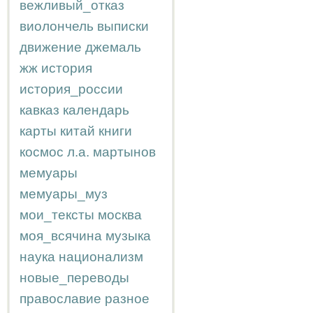
вежливый_отказ
виолончель
выписки
движение
джемаль
жж
история
история_россии
кавказ
календарь
карты
китай
книги
космос
л.а.
мартынов
мемуары
мемуары_муз
мои_тексты
москва
моя_всячина
музыка
наука
национализм
новые_переводы
православие
разное