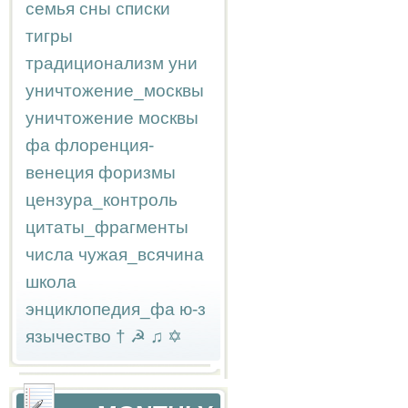
семья
сны
списки
тигры
традиционализм
уни
уничтожение_москвы
уничтожение москвы
фа
флоренция-
венеция
форизмы
цензура_контроль
цитаты_фрагменты
числа
чужая_всячина
школа
энциклопедия_фа
ю-з
язычество
†
☭
♫
✡