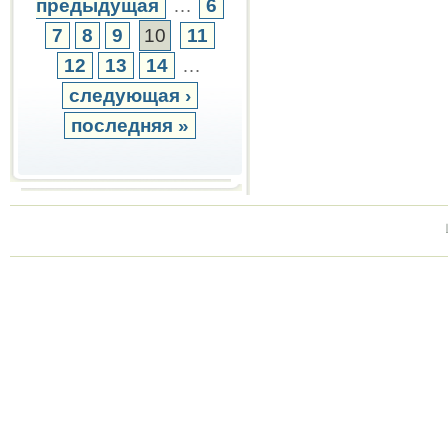
предыдущая
…
6
7
8
9
10
11
12
13
14
…
следующая ›
последняя »