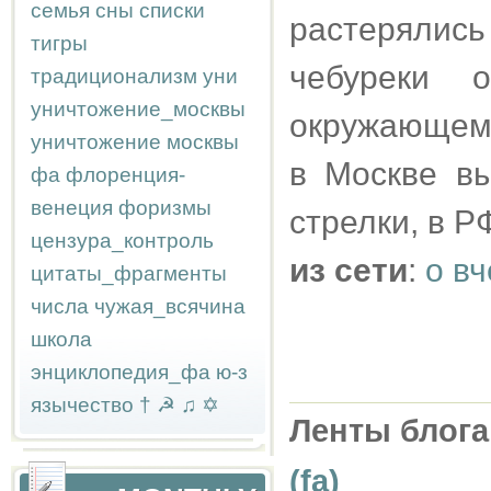
семья
сны
списки
растеряли
тигры
чебуреки 
традиционализм
уни
уничтожение_москвы
окружающем 
уничтожение москвы
в Москве вы
фа
флоренция-
венеция
форизмы
стрелки, в Р
цензура_контроль
из сети
:
о в
цитаты_фрагменты
числа
чужая_всячина
школа
энциклопедия_фа
ю-з
язычество
†
☭
♫
✡
Ленты блога
(fa)