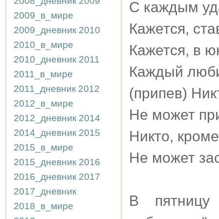
2008_дневник
2009
С каждым уд
2009_в_мире
Кажется, ста
2009_дневник
2010
2010_в_мире
Кажется, в 
2010_дневник
2011
Каждый люби
2011_в_мире
2011_дневник
2012
(припев) Ник
2012_в_мире
Не может пр
2012_дневник
2014
2014_дневник
2015
Никто, кроме
2015_в_мире
Не может зас
2015_дневник
2016
2016_дневник
2017
2017_дневник
В пятницу
2018_в_мире