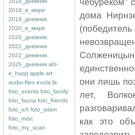
чебуреком" 
2018_дневник
2019_в_мире
дома Нирнз
2019_дневник
(победител
2020_в_мире
2020_дневник
невозвращ
2021_дневник
Солженицы
2022_дневник
2025_дневник
ahl-
единственно
e_haqq
apple
art
они лишь по
audio-files
evola
fa
foto_events
foto_family
лет, Волк
foto_fauna
foto_friends
разговарива
foto_ich
foto_islam
foto_misc
как это об
foto_my_scan
заподозрит