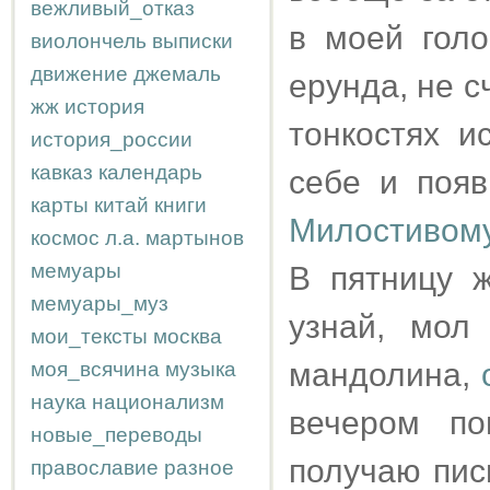
вежливый_отказ
в моей голо
виолончель
выписки
движение
джемаль
ерунда, не 
жж
история
тонкостях и
история_россии
кавказ
календарь
себе и поя
карты
китай
книги
Милостивому
космос
л.а.
мартынов
мемуары
В пятницу 
мемуары_муз
узнай, мол
мои_тексты
москва
мандолина,
моя_всячина
музыка
наука
национализм
вечером п
новые_переводы
получаю пис
православие
разное