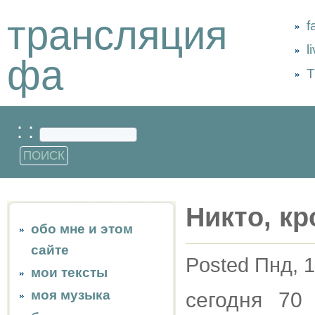
трансляция
f
l
фа
Т
: :
Никто, кр
обо мне и этом
сайте
Posted Пнд, 1
мои тексты
моя музыка
сегодня 7