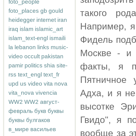
foto_people
foto_places
gb
gould
такого род
heidegger
internet
iran
Например, я
iraq
islam
islamic_art
Фидель подб
islam_text-engl
ismaili
la
lebanon
links
music-
Москве - и
video
occult
pakistan
факты, я п
pamir
politics
shia
site-
rss
text_engl
text_fr
Пятничное 
upd
us
video
vita nova
Адха, и я н
vita_nova
vivencia
WW2
WW2
август-
высотке Эри
февраль
букв
буквы
Гвидо", я 
буквы
булгаков
в_мире
васильев
вообще за э