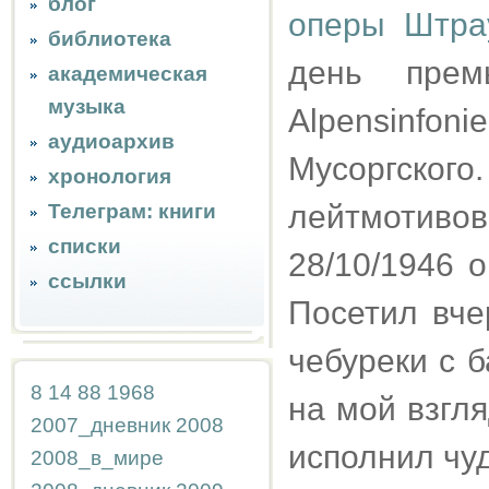
блог
оперы Штра
библиотека
день прем
академическая
музыка
Alpensinfoni
аудиоархив
Мусоргско
хронология
лейтмотивов
Телеграм: книги
списки
28/10/1946 
ссылки
Посетил вче
чебуреки с 
8
14
88
1968
на мой взгля
2007_дневник
2008
исполнил чу
2008_в_мире