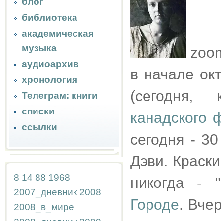
блог
библиотека
академическая
музыка
zoo
аудиоархив
в начале ок
хронология
(сегодня,
Телеграм: книги
списки
канадского 
ссылки
сегодня - 3
Дэви. Краски
8
14
88
1968
никогда - 
2007_дневник
2008
Городе
. Вче
2008_в_мире