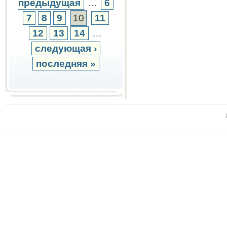
предыдущая
…
6
7
8
9
10
11
12
13
14
…
следующая ›
последняя »