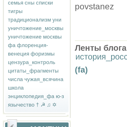
семья
сны
списки
povstanez
тигры
традиционализм
уни
уничтожение_москвы
уничтожение москвы
фа
флоренция-
Ленты блога
венеция
форизмы
история_рос
цензура_контроль
(fa)
цитаты_фрагменты
числа
чужая_всячина
школа
энциклопедия_фа
ю-з
язычество
†
☭
♫
✡