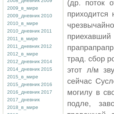
2008_дневник
2009
(др. поток 
2009_в_мире
приходится 
2009_дневник
2010
2010_в_мире
чрезвычай
2010_дневник
2011
приехавши
2011_в_мире
прапрапрап
2011_дневник
2012
2012_в_мире
трад. сбор р
2012_дневник
2014
этот л/м зв
2014_дневник
2015
2015_в_мире
сейчас Сусл
2015_дневник
2016
могилу в св
2016_дневник
2017
2017_дневник
подле, зав
2018_в_мире