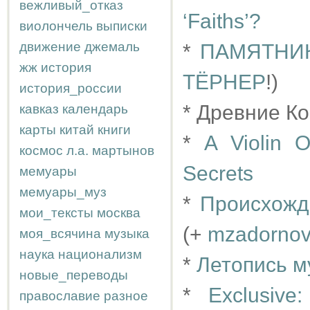
вежливый_отказ
‘Faiths’?
виолончель
выписки
движение
джемаль
*
ПАМЯТНИ
жж
история
ТЁРНЕР
!)
история_россии
* Древние К
кавказ
календарь
карты
китай
книги
*
A Violin 
космос
л.а.
мартынов
Secrets
мемуары
мемуары_муз
*
Происхожд
мои_тексты
москва
(+
mzadorno
моя_всячина
музыка
наука
национализм
*
Летопись м
новые_переводы
*
Exclusive
православие
разное