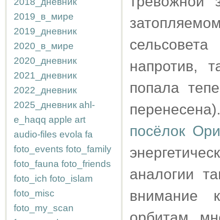
тревожной 
2018_дневник
2019_в_мире
затопляемо
2019_дневник
сельсовета
2020_в_мире
2020_дневник
напротив, 
2021_дневник
попала тепе
2022_дневник
2025_дневник
ahl-
перенесена)
e_haqq
apple
art
посёлок Ор
audio-files
evola
fa
foto_events
foto_family
энергетичес
foto_fauna
foto_friends
аналогии та
foto_ich
foto_islam
внимание 
foto_misc
foto_my_scan
орбитам мн