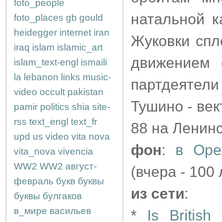
foto_people
натальной к
foto_places
gb
gould
heidegger
internet
iran
Жуковки спл
iraq
islam
islamic_art
движением 
islam_text-engl
ismaili
la
lebanon
links
music-
партдеятел
video
occult
pakistan
Тушино - век
pamir
politics
shia
site-
rss
text_engl
text_fr
88 на Ленин
upd
us
video
vita nova
фон
:
в Оре
vita_nova
vivencia
WW2
WW2
август-
(вчера - 100 
февраль
букв
буквы
из сети
:
буквы
булгаков
в_мире
васильев
*
Is British