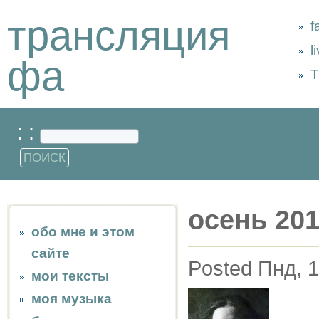
трансляция
f
l
фа
Т
: :
осень 20
обо мне и этом
сайте
Posted Пнд, 1
мои тексты
моя музыка