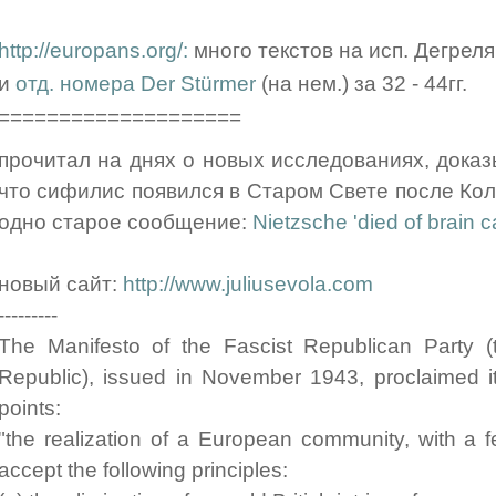
http://europans.org/:
много текстов на исп. Дегреля
и
отд. номера Der Stürmer
(на нем.) за 32 - 44гг.
====================
прочитал на днях о новых исследованиях, дока
что сифилис появился в Старом Свете после Кол
одно старое сообщение:
Nietzsche 'died of brain c
новый сайт:
http://www.juliusevola.com
---------
The Manifesto of the Fascist Republican Party (th
Republic), issued in November 1943, proclaimed it
points:
"the realization of a European community, with a f
accept the following principles: