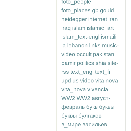
foto_people
foto_places
gb
gould
heidegger
internet
iran
iraq
islam
islamic_art
islam_text-engl
ismaili
la
lebanon
links
music-
video
occult
pakistan
pamir
politics
shia
site-
rss
text_engl
text_fr
upd
us
video
vita nova
vita_nova
vivencia
WW2
WW2
август-
февраль
букв
буквы
буквы
булгаков
в_мире
васильев