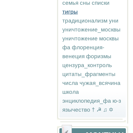
семья
сны
списки
тигры
традиционализм
уни
уничтожение_москвы
уничтожение москвы
фа
флоренция-
венеция
форизмы
цензура_контроль
цитаты_фрагменты
числа
чужая_всячина
школа
энциклопедия_фа
ю-з
язычество
†
☭
♫
✡