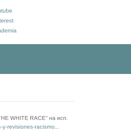
utube
terest
ademia
HE WHITE RACE" на исп.
-y-revisiones-racismo...