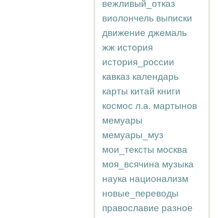
вежливый_отказ
виолончель
выписки
движение
джемаль
жж
история
история_россии
кавказ
календарь
карты
китай
книги
космос
л.а.
мартынов
мемуары
мемуары_муз
мои_тексты
москва
моя_всячина
музыка
наука
национализм
новые_переводы
православие
разное