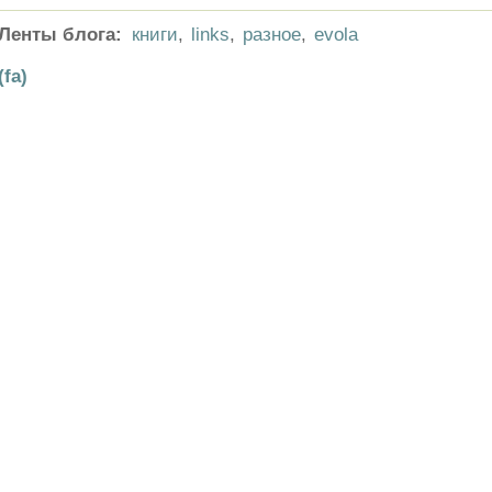
Ленты блога:
книги
,
links
,
разное
,
evola
(fa)