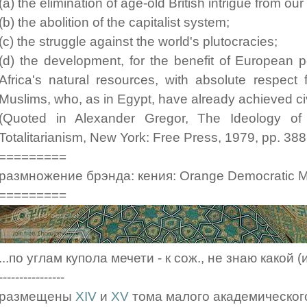
(a) the elimination of age-old British intrigue from our
(b) the abolition of the capitalist system;
(c) the struggle against the world's plutocracies;
(d) the development, for the benefit of European p
Africa's natural resources, with absolute respect 
Muslims, who, as in Egypt, have already achieved civ
(Quoted in Alexander Gregor, The Ideology of
Totalitarianism, New York: Free Press, 1979, pp. 388
=========
размножение брэнда: кения: Orange Democratic 
=========
...по углам купола мечети - к сож., не знаю какой (
----------------
размещены
XIV
и
XV
тома малого академическог