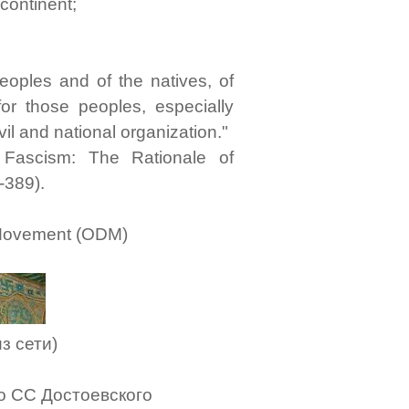
 continent;
eoples and of the natives, of
for those peoples, especially
il and national organization."
 Fascism: The Rationale of
-389).
Movement (ODM)
из сети)
о CC Достоевского