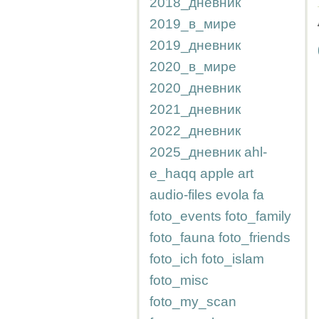
2018_дневник
2019_в_мире
2019_дневник
2020_в_мире
2020_дневник
2021_дневник
2022_дневник
2025_дневник
ahl-
e_haqq
apple
art
audio-files
evola
fa
foto_events
foto_family
foto_fauna
foto_friends
foto_ich
foto_islam
foto_misc
foto_my_scan