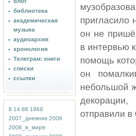
блог
музобразо
библиотека
пригласило 
академическая
музыка
он не пришё
аудиоархив
в интервью к
хронология
помощь кото
Телеграм: книги
списки
он помалки
ссылки
небольшой ж
декорации,
8
14
88
1968
отправили в
2007_дневник
2008
2008_в_мире