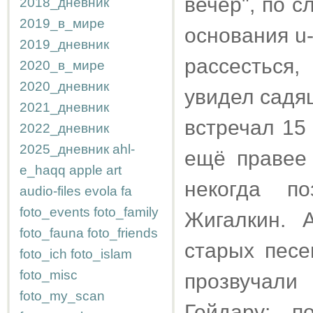
вечер", по с
2018_дневник
2019_в_мире
основания u
2019_дневник
рассесться
2020_в_мире
2020_дневник
увидел садя
2021_дневник
встречал 15 
2022_дневник
2025_дневник
ahl-
ещё правее
e_haqq
apple
art
некогда п
audio-files
evola
fa
foto_events
foto_family
Жигалкин. 
foto_fauna
foto_friends
старых песе
foto_ich
foto_islam
foto_misc
прозвучали
foto_my_scan
Гейдару: п