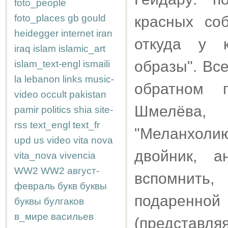
foto_people
foto_places
gb
gould
красных соб
heidegger
internet
iran
откуда у 
iraq
islam
islamic_art
образы". Вс
islam_text-engl
ismaili
la
lebanon
links
music-
обратном 
video
occult
pakistan
Шмелёва,
pamir
politics
shia
site-
rss
text_engl
text_fr
"Меланхолию
upd
us
video
vita nova
двойник, а
vita_nova
vivencia
WW2
WW2
август-
вспомнить
февраль
букв
буквы
подаренно
буквы
булгаков
в_мире
васильев
(представл