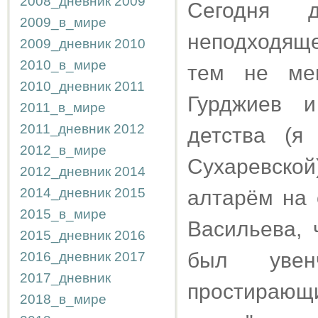
2008_дневник
2009
Сегодня д
2009_в_мире
неподходяще
2009_дневник
2010
2010_в_мире
тем не мен
2010_дневник
2011
Гурджиев и
2011_в_мире
2011_дневник
2012
детcтва (я
2012_в_мире
Сухаревской
2012_дневник
2014
2014_дневник
2015
алтарём на 
2015_в_мире
Васильева,
2015_дневник
2016
был увенч
2016_дневник
2017
2017_дневник
простирающи
2018_в_мире