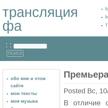
трансляция
f
l
фа
Т
: :
Премьера
обо мне и этом
сайте
Posted Вс, 10
мои тексты
моя музыка
В отличие 