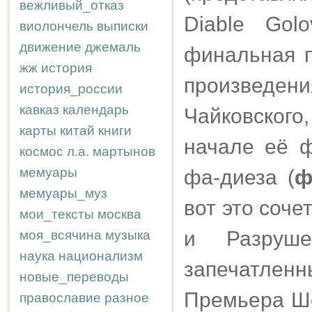
вежливый_отказ
Diable Gol
виолончель
выписки
движение
джемаль
финальная п
жж
история
произведен
история_россии
кавказ
календарь
Чайковского
карты
китай
книги
начале её ф
космос
л.а.
мартынов
мемуары
фа-диеза (
ф
мемуары_муз
вот это соч
мои_тексты
москва
и Разруше
моя_всячина
музыка
наука
национализм
запечатленн
новые_переводы
Премьера Шес
православие
разное