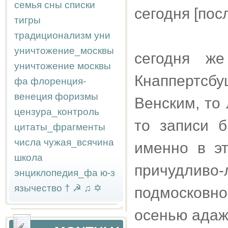
семья
сны
списки
сегодня [пос
тигры
традиционализм
уни
уничтожение_москвы
сегодня ж
уничтожение москвы
Кнаппертсбу
фа
флоренция-
венеция
форизмы
Венским, то 
цензура_контроль
то записи 
цитаты_фрагменты
числа
чужая_всячина
именно в э
школа
причудливо-
энциклопедия_фа
ю-з
язычество
†
☭
♫
✡
подмосковно
осенью адаж