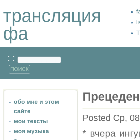
трансляция
f
l
фа
Т
: :
Прецеден
обо мне и этом
сайте
Posted Ср, 08
мои тексты
моя музыка
* вчера инг