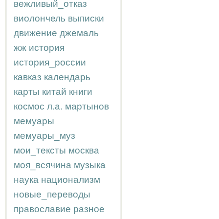
вежливый_отказ
виолончель
выписки
движение
джемаль
жж
история
история_россии
кавказ
календарь
карты
китай
книги
космос
л.а.
мартынов
мемуары
мемуары_муз
мои_тексты
москва
моя_всячина
музыка
наука
национализм
новые_переводы
православие
разное