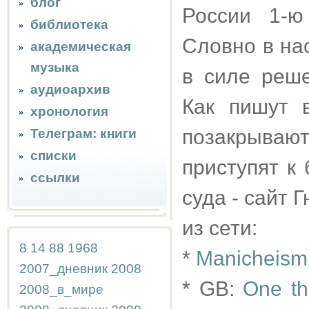
блог
России 1-ю
библиотека
Словно в на
академическая
музыка
в силе реш
аудиоархив
Как пишут 
хронология
позакрываю
Телеграм: книги
списки
приступят к
ссылки
суда - сайт 
из сети:
8
14
88
1968
*
Manicheism 
2007_дневник
2008
* GB:
One th
2008_в_мире