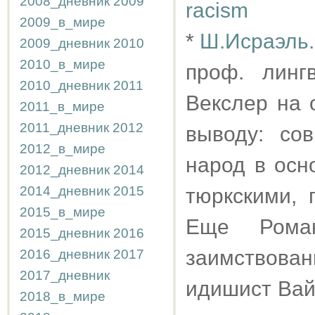
2008_дневник
2009
racism
2009_в_мире
*
Ш.Исраэль.
2009_дневник
2010
2010_в_мире
проф. линг
2010_дневник
2011
Векслер на 
2011_в_мире
2011_дневник
2012
выводу: со
2012_в_мире
народ в осн
2012_дневник
2014
2014_дневник
2015
тюркскими, 
2015_в_мире
Еще Роман
2015_дневник
2016
заимствован
2016_дневник
2017
2017_дневник
идишист Вай
2018_в_мире