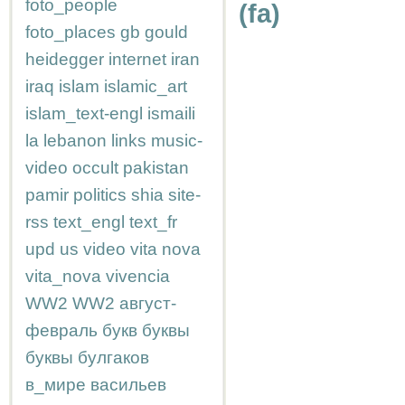
foto_people
(fa)
foto_places
gb
gould
heidegger
internet
iran
iraq
islam
islamic_art
islam_text-engl
ismaili
la
lebanon
links
music-
video
occult
pakistan
pamir
politics
shia
site-
rss
text_engl
text_fr
upd
us
video
vita nova
vita_nova
vivencia
WW2
WW2
август-
февраль
букв
буквы
буквы
булгаков
в_мире
васильев