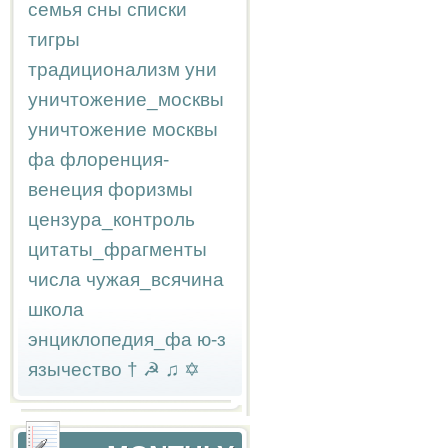
семья
сны
списки
тигры
традиционализм
уни
уничтожение_москвы
уничтожение москвы
фа
флоренция-
венеция
форизмы
цензура_контроль
цитаты_фрагменты
числа
чужая_всячина
школа
энциклопедия_фа
ю-з
язычество
†
☭
♫
✡