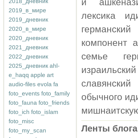
и ашкенази
2018_дневник
2019_в_мире
лексика и
2019_дневник
германски
2020_в_мире
2020_дневник
компонент а
2021_дневник
семье гер
2022_дневник
2025_дневник
ahl-
израильск
e_haqq
apple
art
славянский
audio-files
evola
fa
foto_events
foto_family
обычного ид
foto_fauna
foto_friends
мишнаитскую
foto_ich
foto_islam
foto_misc
Ленты блога
foto_my_scan