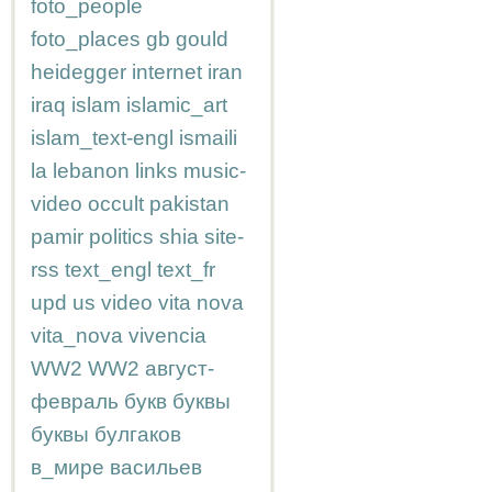
foto_people
foto_places
gb
gould
heidegger
internet
iran
iraq
islam
islamic_art
islam_text-engl
ismaili
la
lebanon
links
music-
video
occult
pakistan
pamir
politics
shia
site-
rss
text_engl
text_fr
upd
us
video
vita nova
vita_nova
vivencia
WW2
WW2
август-
февраль
букв
буквы
буквы
булгаков
в_мире
васильев