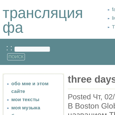
трансляция
f
l
фа
Т
: :
three day
обо мне и этом
сайте
Posted Чт, 02
мои тексты
В Boston Glo
моя музыка
названием T