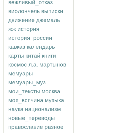
вежливый_отказ
виолончель
выписки
движение
джемаль
жж
история
история_россии
кавказ
календарь
карты
китай
книги
космос
л.а.
мартынов
мемуары
мемуары_муз
мои_тексты
москва
моя_всячина
музыка
наука
национализм
новые_переводы
православие
разное