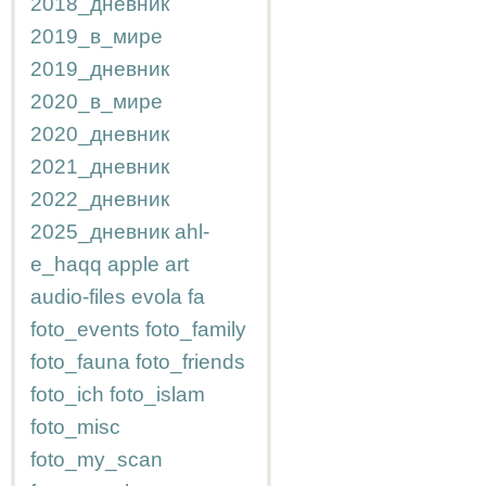
2018_дневник
2019_в_мире
2019_дневник
2020_в_мире
2020_дневник
2021_дневник
2022_дневник
2025_дневник
ahl-
e_haqq
apple
art
audio-files
evola
fa
foto_events
foto_family
foto_fauna
foto_friends
foto_ich
foto_islam
foto_misc
foto_my_scan