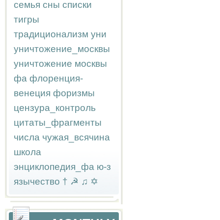
семья
сны
списки
тигры
традиционализм
уни
уничтожение_москвы
уничтожение москвы
фа
флоренция-
венеция
форизмы
цензура_контроль
цитаты_фрагменты
числа
чужая_всячина
школа
энциклопедия_фа
ю-з
язычество
†
☭
♫
✡