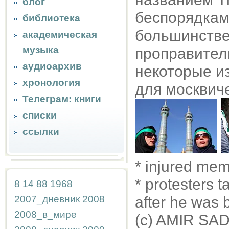
блог
беспорядкам 
библиотека
большинстве
академическая
музыка
проправител
аудиоархив
некоторые 
хронология
для москвич
Телеграм: книги
списки
ссылки
* injured mem
* protesters 
8
14
88
1968
2007_дневник
2008
after he was 
2008_в_мире
(c) AMIR SAD