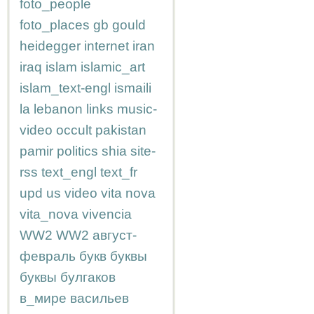
foto_people
foto_places
gb
gould
heidegger
internet
iran
iraq
islam
islamic_art
islam_text-engl
ismaili
la
lebanon
links
music-
video
occult
pakistan
pamir
politics
shia
site-
rss
text_engl
text_fr
upd
us
video
vita nova
vita_nova
vivencia
WW2
WW2
август-
февраль
букв
буквы
буквы
булгаков
в_мире
васильев