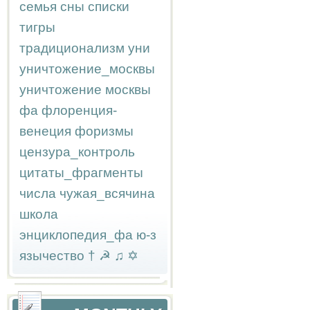
семья
сны
списки
тигры
традиционализм
уни
уничтожение_москвы
уничтожение москвы
фа
флоренция-
венеция
форизмы
цензура_контроль
цитаты_фрагменты
числа
чужая_всячина
школа
энциклопедия_фа
ю-з
язычество
†
☭
♫
✡