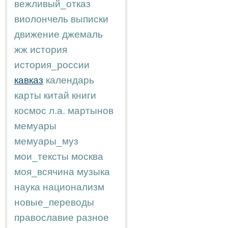
вежливый_отказ
виолончель
выписки
движение
джемаль
жж
история
история_россии
кавказ
календарь
карты
китай
книги
космос
л.а.
мартынов
мемуары
мемуары_муз
мои_тексты
москва
моя_всячина
музыка
наука
национализм
новые_переводы
православие
разное