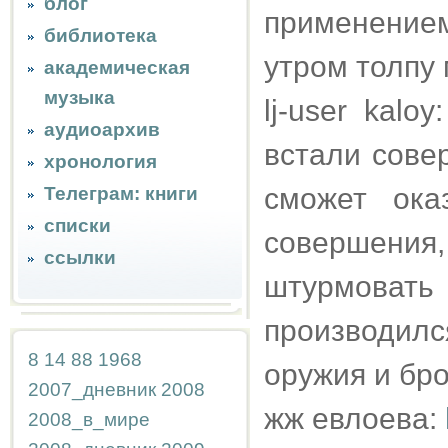
блог
применением
библиотека
утром толпу
академическая
музыка
lj-user kal
аудиоархив
встали сове
хронология
сможет ока
Телеграм: книги
списки
совершения,
ссылки
штурмовать
производил
8
14
88
1968
оружия и бро
2007_дневник
2008
жж евлоева:
2008_в_мире