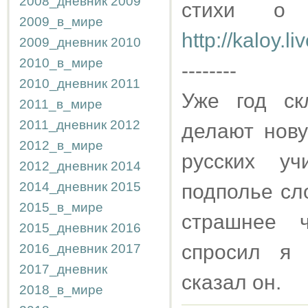
2008_дневник
2009
стихи о 
2009_в_мире
http://kaloy.
2009_дневник
2010
2010_в_мире
--------
2010_дневник
2011
Уже год ск
2011_в_мире
2011_дневник
2012
делают нов
2012_в_мире
русских уч
2012_дневник
2014
2014_дневник
2015
подполье сл
2015_в_мире
страшнее ч
2015_дневник
2016
спросил я 
2016_дневник
2017
2017_дневник
сказал он.
2018_в_мире