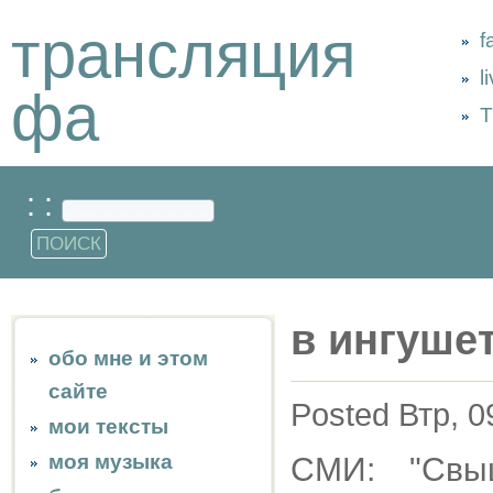
трансляция
f
l
фа
Т
: :
в ингуше
обо мне и этом
сайте
Posted Втр, 0
мои тексты
моя музыка
СМИ: "Свы