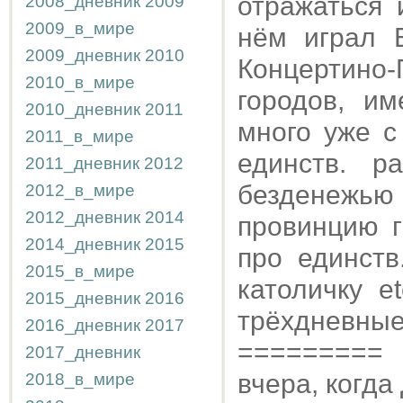
отражаться 
2008_дневник
2009
2009_в_мире
нём играл Б
2009_дневник
2010
Концертино-
2010_в_мире
городов, и
2010_дневник
2011
много уже с
2011_в_мире
единств. р
2011_дневник
2012
безденежью 
2012_в_мире
2012_дневник
2014
провинцию г
2014_дневник
2015
про единств
2015_в_мире
католичку e
2015_дневник
2016
трёхдневные
2016_дневник
2017
=========
2017_дневник
вчера, когд
2018_в_мире