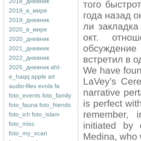
2018_дневник
того быстро
2019_в_мире
года назад о
2019_дневник
ли закладка
2020_в_мире
окт. отно
2020_дневник
обсуждение
2021_дневник
встретил в о
2022_дневник
2025_дневник
ahl-
We have found
e_haqq
apple
art
LaVey’s Cere
audio-files
evola
fa
narrative per
foto_events
foto_family
is perfect wit
foto_fauna
foto_friends
remember, i
foto_ich
foto_islam
initiated b
foto_misc
foto_my_scan
Medina, who w