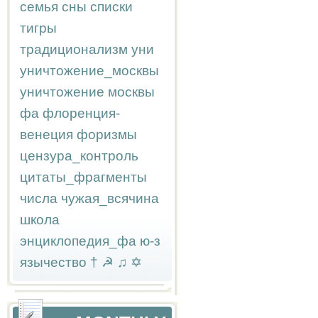
семья
сны
списки
тигры
традиционализм
уни
уничтожение_москвы
уничтожение москвы
фа
флоренция-
венеция
форизмы
цензура_контроль
цитаты_фрагменты
числа
чужая_всячина
школа
энциклопедия_фа
ю-з
язычество
†
☭
♫
✡