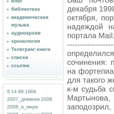
блог
декабря 1998,
библиотека
октября, по
академическая
музыка
надеждой н
аудиоархив
портала Mail
хронология
------------------
Телеграм: книги
определил
списки
сочинения: 
ссылки
на фортепиа
для такого 
к-м судьба 
8
14
88
1968
Мартынова,
2007_дневник
2008
заподозрил
2008_в_мире