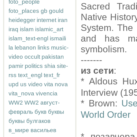
foto_people
Sacred Trad
foto_places
gb
gould
Native Histor
heidegger
internet
iran
System. The h
iraq
islam
islamic_art
and has ma
islam_text-engl
ismaili
symbolism.
la
lebanon
links
music-
video
occult
pakistan
-------
pamir
politics
shia
site-
из сети
:
rss
text_engl
text_fr
* Aldous Hu
upd
us
video
vita nova
Interview (19
vita_nova
vivencia
* Brown:
Use
WW2
WW2
август-
февраль
букв
буквы
World Order
буквы
булгаков
в_мире
васильев
* позавчер