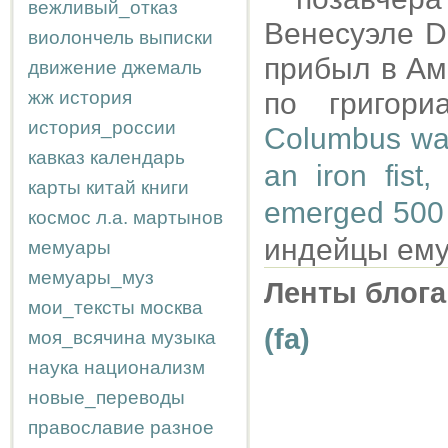
вежливый_отказ
Венесуэле Dí
виолончель
выписки
прибыл в Аме
движение
джемаль
жж
история
по григори
история_россии
Columbus was
кавказ
календарь
an iron fist
карты
китай
книги
emerged 500 y
космос
л.а.
мартынов
индейцы ему
мемуары
мемуары_муз
Ленты блога
мои_тексты
москва
(fa)
моя_всячина
музыка
наука
национализм
новые_переводы
православие
разное