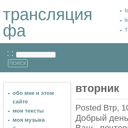
трансляция
f
l
фа
Т
: :
вторник
обо мне и этом
сайте
Posted Втр, 1
мои тексты
Добрый день,
моя музыка
Ваш почтов