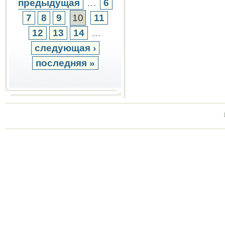
предыдущая
…
6
7
8
9
10
11
12
13
14
…
следующая ›
последняя »