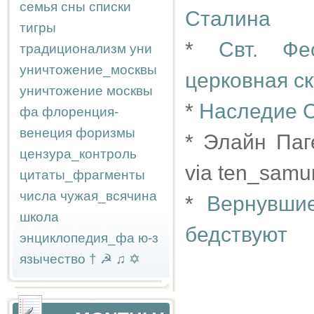
семья
сны
списки
Сталина
тигры
*
Свт. Фе
традиционализм
уни
уничтожение_москвы
церковная с
уничтожение москвы
*
Наследие С
фа
флоренция-
венеция
форизмы
* Элайн Паг
цензура_контроль
via ten_samu
цитаты_фрагменты
числа
чужая_всячина
*
Вернувши
школа
бедствуют
энциклопедия_фа
ю-з
язычество
†
☭
♫
✡