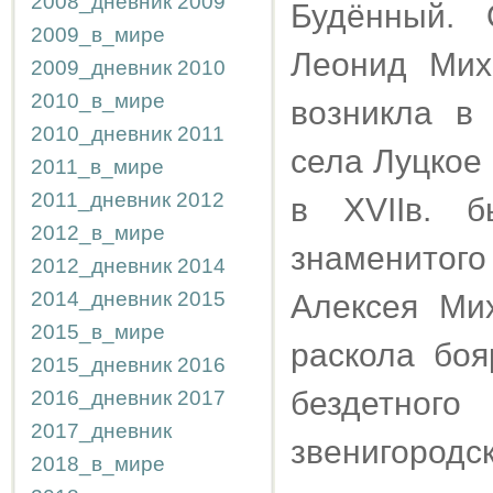
2008_дневник
2009
Будённый.
2009_в_мире
Леонид Мих
2009_дневник
2010
2010_в_мире
возникла в 
2010_дневник
2011
села Луцкое 
2011_в_мире
2011_дневник
2012
в XVIIв. 
2012_в_мире
знаменитого
2012_дневник
2014
2014_дневник
2015
Алексея Ми
2015_в_мире
раскола бо
2015_дневник
2016
бездетно
2016_дневник
2017
2017_дневник
звенигоро
2018_в_мире