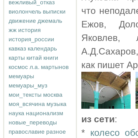
вежливый_отказ
что неподал
виолончель
выписки
движение
джемаль
Ежов, Доло
жж
история
Яковлев, 
история_россии
кавказ
календарь
А.Д.Сахаров
карты
китай
книги
как пишет А
космос
л.а.
мартынов
мемуары
мемуары_муз
мои_тексты
москва
моя_всячина
музыка
наука
национализм
из сети
:
новые_переводы
*
колесо об
православие
разное