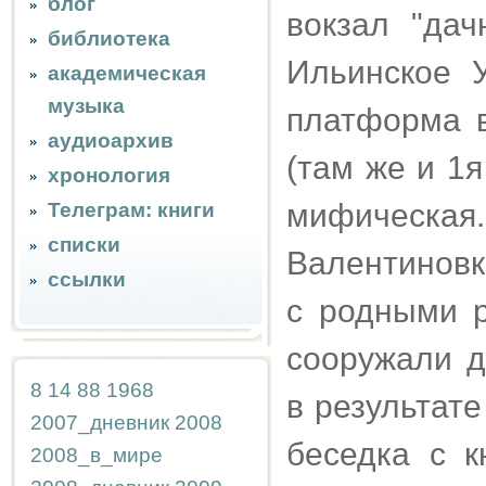
блог
вокзал "дач
библиотека
Ильинское У
академическая
музыка
платформа в
аудиоархив
(там же и 1я
хронология
мифическая
Телеграм: книги
списки
Валентиновк
ссылки
с родными р
сооружали д
8
14
88
1968
в результате
2007_дневник
2008
беседка с к
2008_в_мире