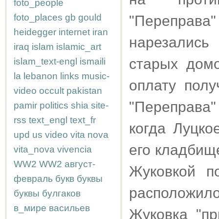
foto_people
foto_places
gb
gould
"Переправ
heidegger
internet
iran
нарезались
iraq
islam
islamic_art
старых дом
islam_text-engl
ismaili
la
lebanon
links
music-
оплату полу
video
occult
pakistan
"Переправа
pamir
politics
shia
site-
rss
text_engl
text_fr
когда Луцко
upd
us
video
vita nova
его кладбищ
vita_nova
vivencia
WW2
WW2
август-
Жуковкой п
февраль
букв
буквы
расположило
буквы
булгаков
в_мире
васильев
Жуковка "пр