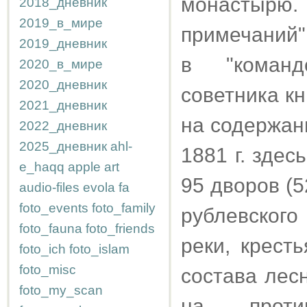
монастырю
2018_дневник
2019_в_мире
примечаний"
2019_дневник
в "команд
2020_в_мире
2020_дневник
советника кн
2021_дневник
на содержан
2022_дневник
2025_дневник
ahl-
1881 г. здес
e_haqq
apple
art
95 дворов (5
audio-files
evola
fa
foto_events
foto_family
рублевског
foto_fauna
foto_friends
реки, крест
foto_ich
foto_islam
foto_misc
состава лес
foto_my_scan
на проти