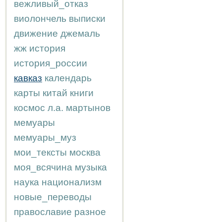
вежливый_отказ
виолончель
выписки
движение
джемаль
жж
история
история_россии
кавказ
календарь
карты
китай
книги
космос
л.а.
мартынов
мемуары
мемуары_муз
мои_тексты
москва
моя_всячина
музыка
наука
национализм
новые_переводы
православие
разное