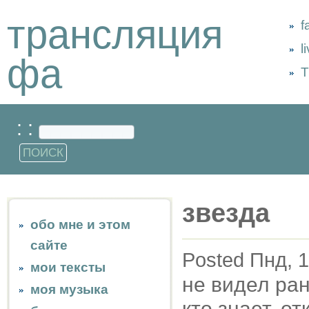
трансляция
f
l
фа
Т
: :
звезда
обо мне и этом
сайте
Posted Пнд, 1
мои тексты
не видел ран
моя музыка
кто знает, о