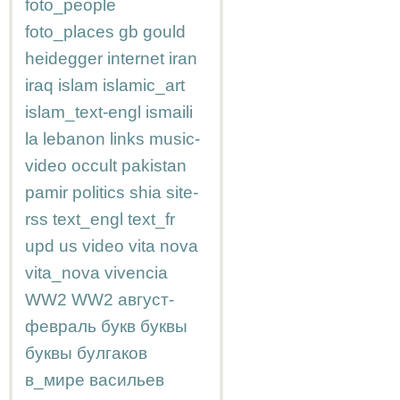
foto_people
foto_places
gb
gould
heidegger
internet
iran
iraq
islam
islamic_art
islam_text-engl
ismaili
la
lebanon
links
music-
video
occult
pakistan
pamir
politics
shia
site-
rss
text_engl
text_fr
upd
us
video
vita nova
vita_nova
vivencia
WW2
WW2
август-
февраль
букв
буквы
буквы
булгаков
в_мире
васильев