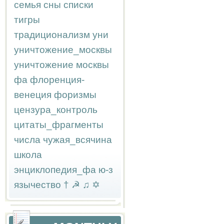
семья
сны
списки
тигры
традиционализм
уни
уничтожение_москвы
уничтожение москвы
фа
флоренция-
венеция
форизмы
цензура_контроль
цитаты_фрагменты
числа
чужая_всячина
школа
энциклопедия_фа
ю-з
язычество
†
☭
♫
✡