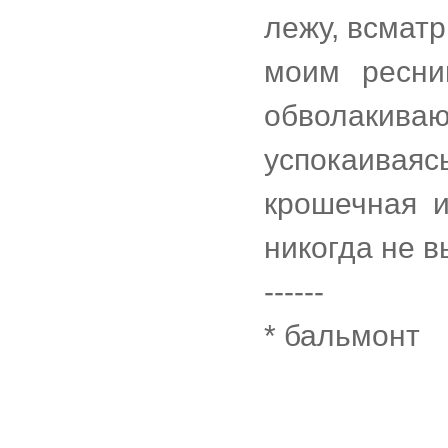
лежу, всматр
моим ресни
обволакиваю
успокаива
крошечная и
никогда не в
------
* бальмонт