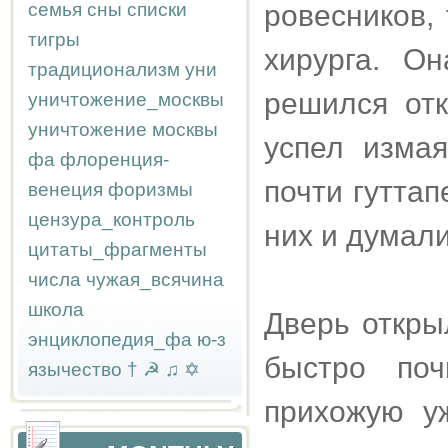
семья
сны
списки
ровесников,
тигры
хирурга. О
традиционализм
уни
решился отк
уничтожение_москвы
уничтожение москвы
успел изма
фа
флоренция-
почти гуттап
венеция
форизмы
цензура_контроль
них и думали
цитаты_фрагменты
числа
чужая_всячина
школа
Дверь откры
энциклопедия_фа
ю-з
быстро по
язычество
†
☭
♫
✡
прихожую у