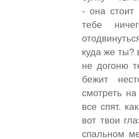
- она стоит
тебе ниче
отодвинуться
куда же ты? 
не догоню т
бежит нес
смотреть на
все спят. к
вот твои гла
спальном ме