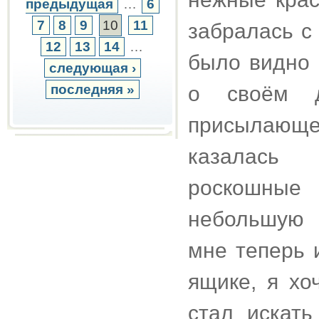
предыдущая
…
6
7
8
9
10
11
забралась с
12
13
14
…
было видно 
следующая ›
последняя »
о своём 
присылающ
казалась 
роскошные
небольшую 
мне теперь 
ящике, я хо
стал искат