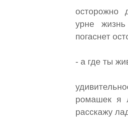
осторожно 
урне жизнь
погаснет ос
- а где ты ж
удивительн
ромашек я 
расскажу ла