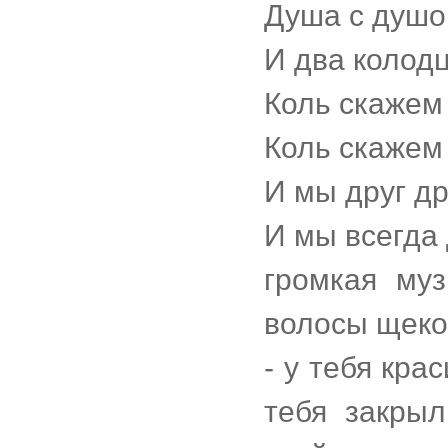
Душа с душой
И два колодц
Коль скажем
Коль скажем 
И мы друг др
И мы всегда 
громкая му
волосы щеко
- у тебя кра
тебя закры