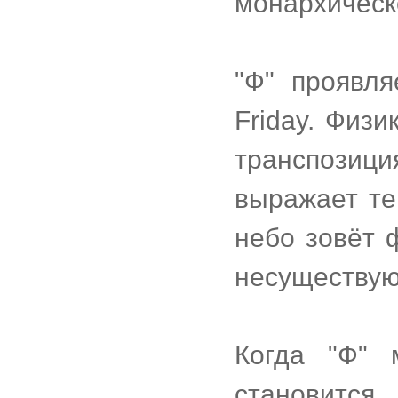
монархическо
"Ф" проявл
Friday. Физ
транспозици
выражает те
небо зовёт 
несуществу
Когда "Ф" 
становитс