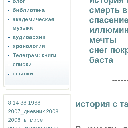
блог
смерть в
библиотека
спасени
академическая
музыка
иллюмин
аудиоархив
мечты
хронология
снег пок
Телеграм: книги
баста
списки
ссылки
-----
история с т
8
14
88
1968
2007_дневник
2008
2008_в_мире