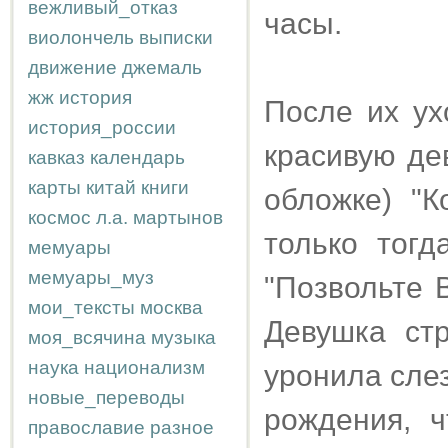
вежливый_отказ
часы.
виолончель
выписки
движение
джемаль
жж
история
После их ух
история_россии
красивую де
кавказ
календарь
карты
китай
книги
обложке) "К
космос
л.а.
мартынов
только тогд
мемуары
мемуары_муз
"Позвольте В
мои_тексты
москва
Девушка ст
моя_всячина
музыка
наука
национализм
уронила слез
новые_переводы
рождения, ч
православие
разное