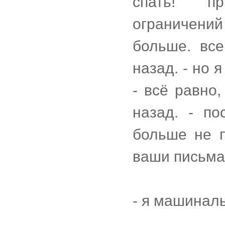
спать! пр
ограничений
больше. вс
назад. - но 
- всё равно
назад. - п
больше не 
ваши письма
- я машиналь