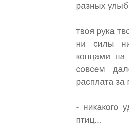
разных улыбк
твоя рука т
ни силы н
концами на
совсем дал
расплата за 
- никакого 
птиц...