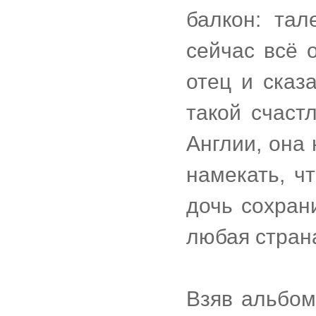
балкон: тал
сейчас всё 
отец и сказ
такой счаст
Англии, она
намекать, ч
дочь сохран
любая страна
Взяв альбом