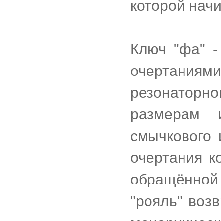
которой начи
Ключ "фа" -
очертания
резонатор
размерам 
смычкового 
очертания к
обращённой 
"рояль" воз