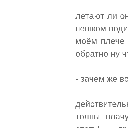
летают ли о
пешком води
моём плече 
обратно ну ч
- зачем же в
действител
толпы плач