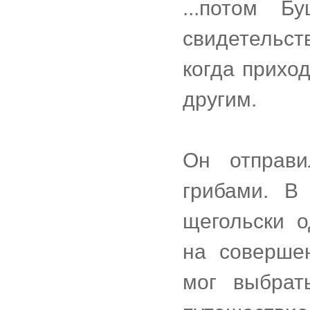
...потом Б
свидетельст
когда прихо
другим.
Он отправ
грибами. В
щегольски 
на соверше
мог выбрат