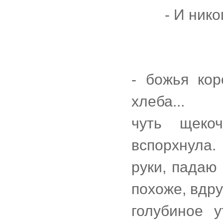
- И нико
- божья кор
хлеба...
чуть щеко
вспорхнула.
руки, падаю 
похоже, вдру
голубиное 