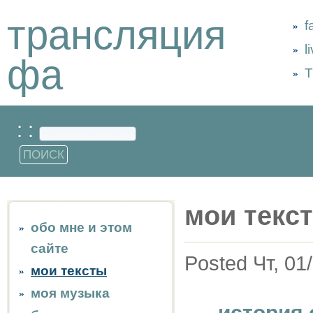
трансляция
f
l
фа
Т
: :
мои текс
обо мне и этом
сайте
Posted Чт, 01
мои тексты
моя музыка
история 