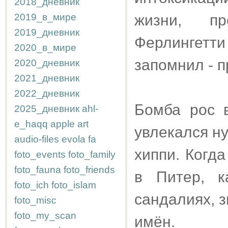
2018_дневник
2019_в_мире
жизни, п
2019_дневник
Ферлингетт
2020_в_мире
запомнил - 
2020_дневник
2021_дневник
2022_дневник
Бомба рос 
2025_дневник
ahl-
e_haqq
apple
art
увлекался н
audio-files
evola
fa
хиппи. Когд
foto_events
foto_family
foto_fauna
foto_friends
в Питер, к
foto_ich
foto_islam
сандалиях, 
foto_misc
foto_my_scan
имён.