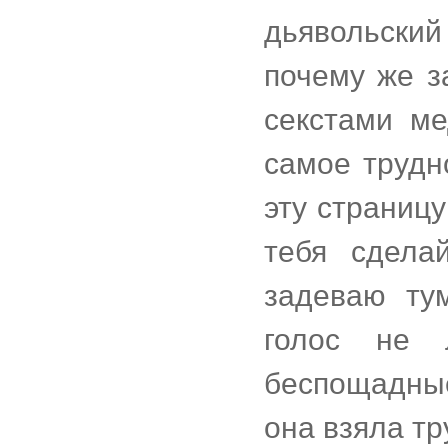
дьявольски
почему же з
секстами ме
самое трудн
эту страниц
тебя сдела
задеваю ту
голос не 
беспощадные
она взяла тр