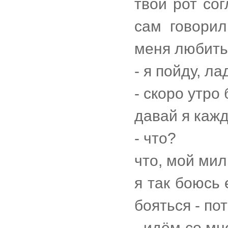
твой рот со
сам говорил
меня любит
- я пойду, л
- скоро утро
давай я кажд
- что?
что, мой ми
я так боюсь 
бояться - по
- идём со мн