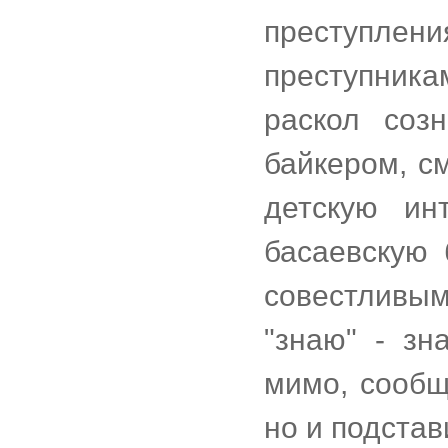
преступле
преступник
раскол соз
байкером, с
детскую ин
басаевскую 
совестливым
"знаю" - зн
мимо, сообщ
но и подстав