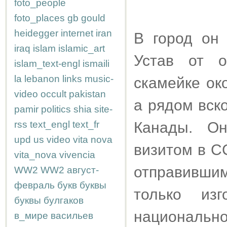
foto_people
foto_places
gb
gould
heidegger
internet
iran
В город он
iraq
islam
islamic_art
Устав от о
islam_text-engl
ismaili
la
lebanon
links
music-
скамейке ок
video
occult
pakistan
а рядом вск
pamir
politics
shia
site-
rss
text_engl
text_fr
Канады. О
upd
us
video
vita nova
визитом в С
vita_nova
vivencia
отправивши
WW2
WW2
август-
февраль
букв
буквы
только из
буквы
булгаков
национально
в_мире
васильев