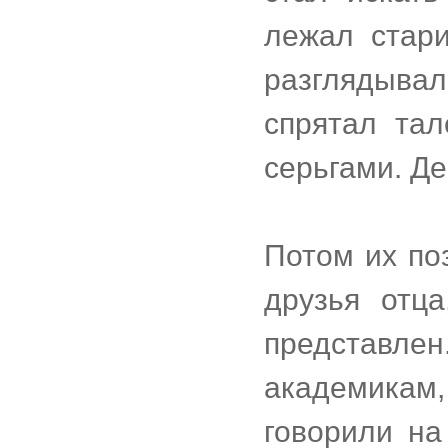
лежал стари
разглядыва
спрятал та
серьгами. Д
Потом их по
друзья отц
представл
академикам,
говорили на