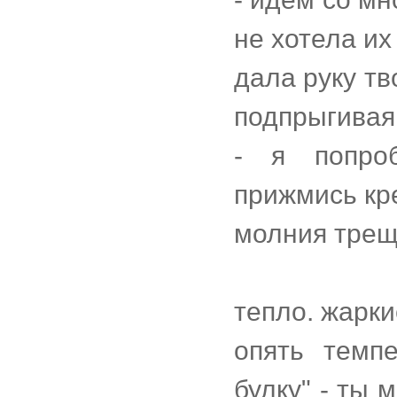
не хотела их
дала руку тв
подпрыгивая
- я попроб
прижмись кре
молния трещ
тепло. жарки
опять темпе
булку" - ты