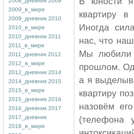
В юности я
2008_дневник
2009
2009_в_мире
квартиру в
2009_дневник
2010
Иногда сил
2010_в_мире
2010_дневник
2011
нас, что на
2011_в_мире
Мы любили 
2011_дневник
2012
2012_в_мире
прошлом. Од
2012_дневник
2014
а я выделыв
2014_дневник
2015
2015_в_мире
квартиру поз
2015_дневник
2016
назовём ег
2016_дневник
2017
2017_дневник
(телефона 
2018_в_мире
интоксикац