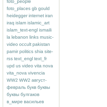
foto_people
foto_places
gb
gould
heidegger
internet
iran
iraq
islam
islamic_art
islam_text-engl
ismaili
la
lebanon
links
music-
video
occult
pakistan
pamir
politics
shia
site-
rss
text_engl
text_fr
upd
us
video
vita nova
vita_nova
vivencia
WW2
WW2
август-
февраль
букв
буквы
буквы
булгаков
в_мире
васильев