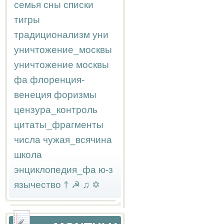
семья
сны
списки
тигры
традиционализм
уни
уничтожение_москвы
уничтожение москвы
фа
флоренция-
венеция
форизмы
цензура_контроль
цитаты_фрагменты
числа
чужая_всячина
школа
энциклопедия_фа
ю-з
язычество
†
☭
♫
✡