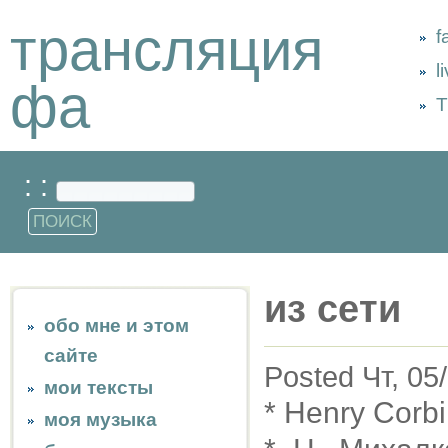
трансляция
f
l
фа
Т
: :
из сети
обо мне и этом
сайте
Posted Чт, 05
мои тексты
* Henry Corbi
моя музыка