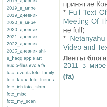
2018_дневник
принятие Ко
2019_в_мире
*
Full Text 
2019_дневник
Meeting Of T
2020_в_мире
не full)
2020_дневник
2021_дневник
*
Netanyahu
2022_дневник
Video and Tex
2025_дневник
ahl-
Ленты блога
e_haqq
apple
art
2011_в_мире
audio-files
evola
fa
foto_events
foto_family
(fa)
foto_fauna
foto_friends
foto_ich
foto_islam
foto_misc
foto_my_scan