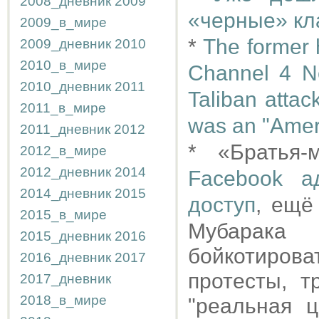
2008_дневник
2009
«черные» кл
2009_в_мире
*
The former h
2009_дневник
2010
2010_в_мире
Channel 4 Ne
2010_дневник
2011
Taliban attac
2011_в_мире
was an "Amer
2011_дневник
2012
* «Братья-
2012_в_мире
2012_дневник
2014
Facebook а
2014_дневник
2015
доступ
, ещё
2015_в_мире
Мубарака 
2015_дневник
2016
бойкотиро
2016_дневник
2017
протесты, 
2017_дневник
2018_в_мире
"реальная 