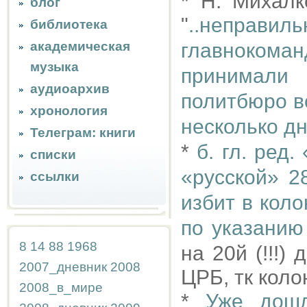
* Н. Михал
блог
"
..неправил
библиотека
академическая
главноко
музыка
принимали
аудиоархив
политбюро в
хронология
несколько д
Телеграм: книги
*
б. гл. ред.
списки
«русской» 2
ссылки
избит в кол
по указанию
8
14
88
1968
на 20й (!!!
2007_дневник
2008
ЦРБ, тк кол
2008_в_мире
*
Уже дош