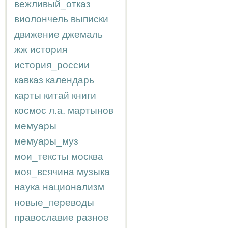
вежливый_отказ
виолончель
выписки
движение
джемаль
жж
история
история_россии
кавказ
календарь
карты
китай
книги
космос
л.а.
мартынов
мемуары
мемуары_муз
мои_тексты
москва
моя_всячина
музыка
наука
национализм
новые_переводы
православие
разное