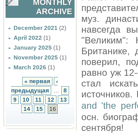
MONTHLY
представите
ARCHIVE
муз. динас
навсегда вы
December 2021
(2)
April 2022
(1)
"Великим": 
January 2025
(1)
Британике, 
November 2025
(1)
поверил, по
March 2026
(1)
равно уж 12-
« первая
‹
стал искат
предыдущая
…
8
источников.
9
10
11
12
13
and 'the perf
14
15
16
осн. биогра
сентября!