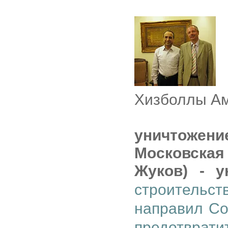
z
Хизболлы Ам
уничтожени
Московска
Жуков) - у
строительст
направил Со
предотвра