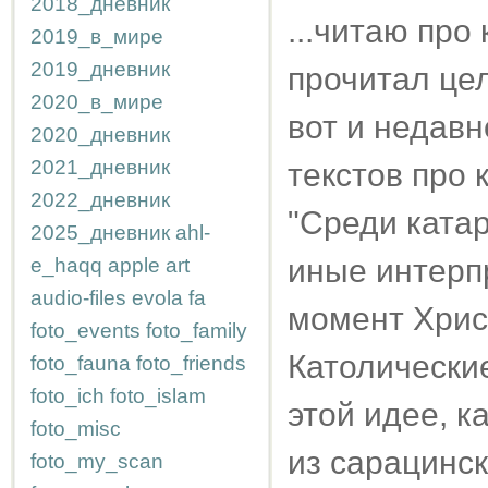
2018_дневник
...читаю про 
2019_в_мире
2019_дневник
прочитал цел
2020_в_мире
вот и недав
2020_дневник
2021_дневник
текстов про 
2022_дневник
"Среди ката
2025_дневник
ahl-
иные интерпр
e_haqq
apple
art
audio-files
evola
fa
момент Хрис
foto_events
foto_family
Католические
foto_fauna
foto_friends
foto_ich
foto_islam
этой идее, к
foto_misc
из сарацинск
foto_my_scan