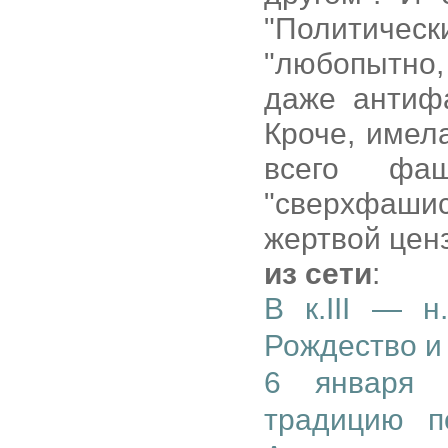
"Политическ
"любопытно
даже антифа
Кроче, имел
всего фаш
"сверхфаш
жертвой цен
из сети
:
В к.III — н
Рождество и
6 января 
традицию п