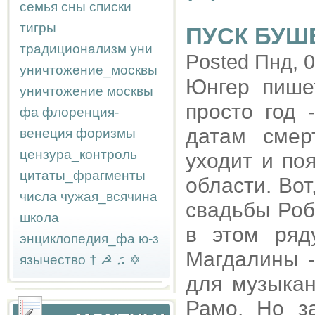
семья
сны
списки
тигры
ПУСК БУШ
традиционализм
уни
Posted Пнд, 0
уничтожение_москвы
Юнгер пише
уничтожение москвы
просто год 
фа
флоренция-
датам смер
венеция
форизмы
цензура_контроль
уходит и по
цитаты_фрагменты
области. Вот
числа
чужая_всячина
свадьбы Роб
школа
в этом ряд
энциклопедия_фа
ю-з
Магдалины - 
язычество
†
☭
♫
✡
для музыкан
Рамо. Но з