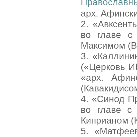
Православн
арх. Афинск
2. «Авксент
во главе с
Максимом (В
3. «Каллини
(«Церковь И
«арх. Афи
(Кавакидисом
4. «Синод П
во главе с
Киприаном (
5. «Матфее