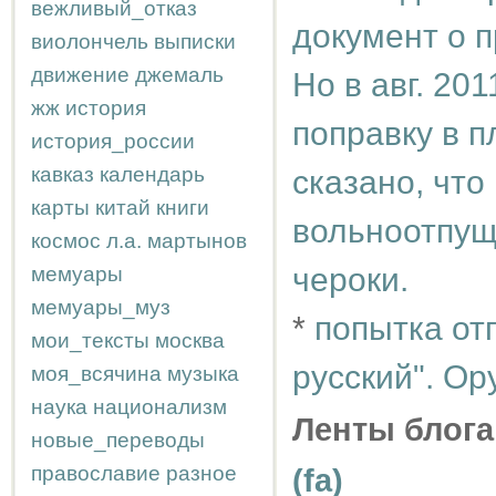
вежливый_отказ
документ о 
виолончель
выписки
движение
джемаль
Но в авг. 20
жж
история
поправку в п
история_россии
кавказ
календарь
сказано, что
карты
китай
книги
вольноотпущ
космос
л.а.
мартынов
чероки.
мемуары
мемуары_муз
*
попытка отп
мои_тексты
москва
русский". Ор
моя_всячина
музыка
наука
национализм
Ленты блога
новые_переводы
православие
разное
(fa)