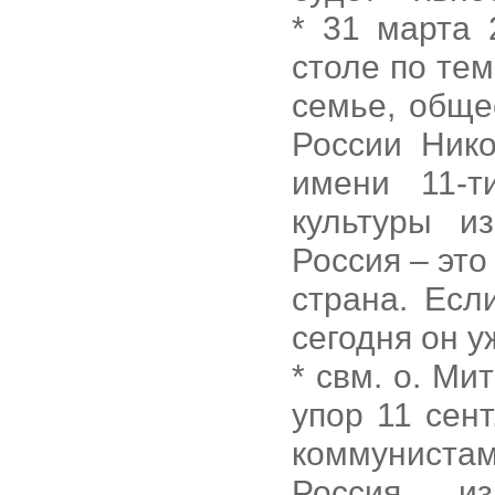
* 31 марта 
столе по те
семье, обще
России Нико
имени 11-т
культуры из
Россия – это
страна. Есл
сегодня он у
* свм. о. М
упор 11 сент
коммуниста
Россия, и