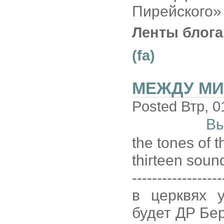
Пирейского»
Ленты блога
(fa)
МЕЖДУ МИ
Posted Втр, 0
Вы
the tones of t
thirteen soun
------------------
в церквях у
будет ДР Бе