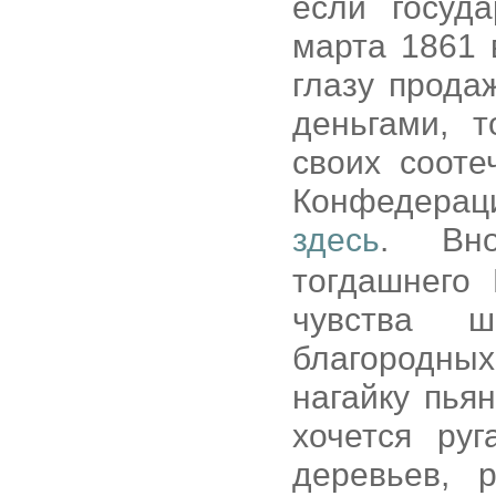
если госуд
марта 1861 
глазу прода
деньгами, 
своих сооте
Конфедерац
здесь
. Вн
тогдашнего
чувства ш
благородных
нагайку пья
хочется руг
деревьев, 