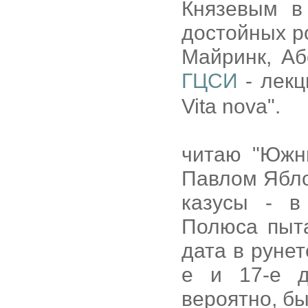
Князевым в
достойных ро
Майринк, Аб
ГЦСИ
- лекц
Vita nova".
читаю "Южн
Павлом Ябл
казусы - в
Полюса пыта
дата в руне
е и 17-е д
вероятно, бы