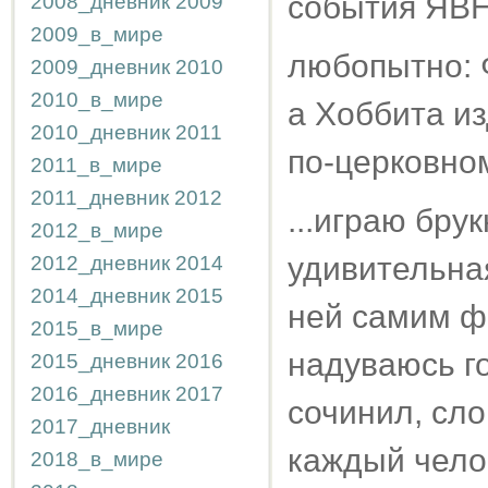
события ЯВН
2008_дневник
2009
2009_в_мире
любопытно: Ф
2009_дневник
2010
2010_в_мире
а Хоббита из
2010_дневник
2011
по-церковно
2011_в_мире
2011_дневник
2012
...играю бру
2012_в_мире
удивительна
2012_дневник
2014
2014_дневник
2015
ней самим ф
2015_в_мире
надуваюсь г
2015_дневник
2016
2016_дневник
2017
сочинил, сло
2017_дневник
каждый челов
2018_в_мире