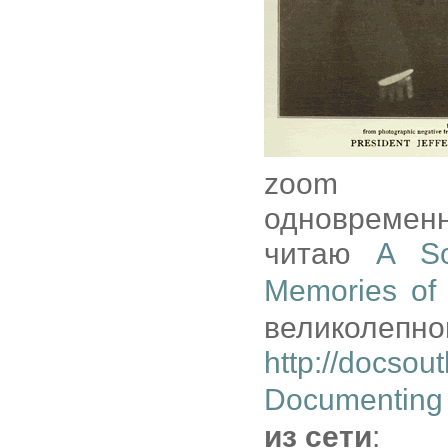
zoom
одновременн
читаю
A So
Memories of 
великолеп
http://docsout
Documenting 
из сети
: