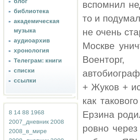
блог
вспомнил нед
библиотека
то и подумал
академическая
не очень ста
музыка
аудиоархив
Москве унич
хронология
Военторг
Телеграм: книги
списки
автобиограф
ссылки
+ Жуков + и
как такового
8
14
88
1968
Ерзина роди
2007_дневник
2008
ровно через
2008_в_мире