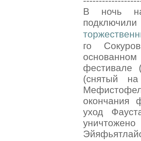
------------------
В ночь на
подключили
торжественн
го Сокуро
основанн
фестивале 
(снятый на
Мефистофе
окончания 
уход Фауст
уничтож
Эйяфьятлайо