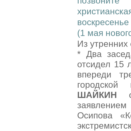
позвоните
христианска
воскресенье
(1 мая новог
Из утренних 
* Два засе
отсидел 15 
впереди тр
городской 
ШАЙКИН
об
заявлением
Осипова «К
экстремистс