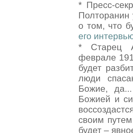
* Пресс-сек
Полторанин 
о том, что 
его интервь
* Старец А
феврале 191
будет разби
люди спаса
Божие, да.
Божией и си
воссоздастс
своим путем
будет – явно