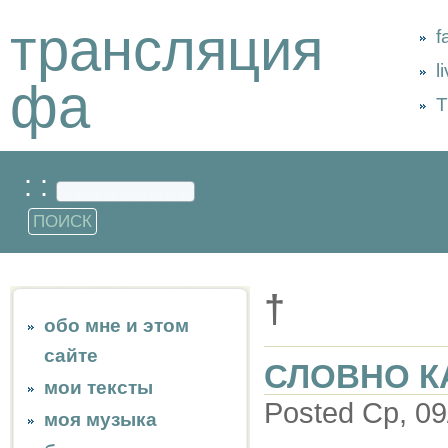
трансляция
f
l
фа
Т
: :
†
обо мне и этом
сайте
СЛОВНО К
мои тексты
Posted Ср, 09
моя музыка