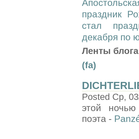
Апостольская
праздник Р
стал праз
декабря по 
Ленты блога
(fa)
DICHTERLI
Posted Ср, 03
этой ночью
поэта -
Panzé