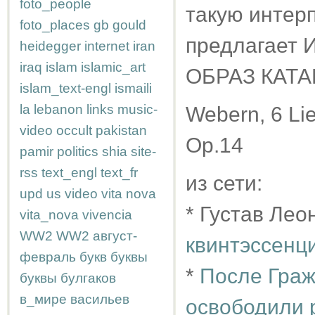
foto_people
такую интер
foto_places
gb
gould
предлагает
heidegger
internet
iran
iraq
islam
islamic_art
ОБРАЗ КАТА
islam_text-engl
ismaili
la
lebanon
links
music-
Webern, 6 Li
video
occult
pakistan
Op.14
pamir
politics
shia
site-
rss
text_engl
text_fr
из сети:
upd
us
video
vita nova
* Густав Лео
vita_nova
vivencia
WW2
WW2
август-
квинтэссенц
февраль
букв
буквы
*
После Граж
буквы
булгаков
в_мире
васильев
освободили р