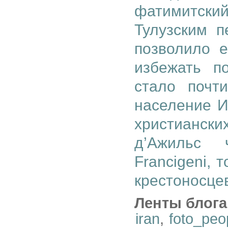
фатимитский
Тулузским п
позволило 
избежать п
стало почт
население И
христианс
д’Ажильс 
Francigeni, 
крестоносце
Ленты блога
iran
,
foto_peo