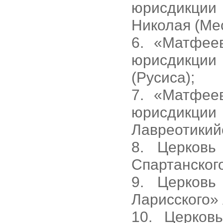
юрисдикции
Николая (Ме
6. «Матфее
юрисдикции
(Русиса);
7. «Матфее
юрисдикц
Лавреотикийс
8. Церковь
Спартанског
9. Церковь
Ларисского»
10. Церков