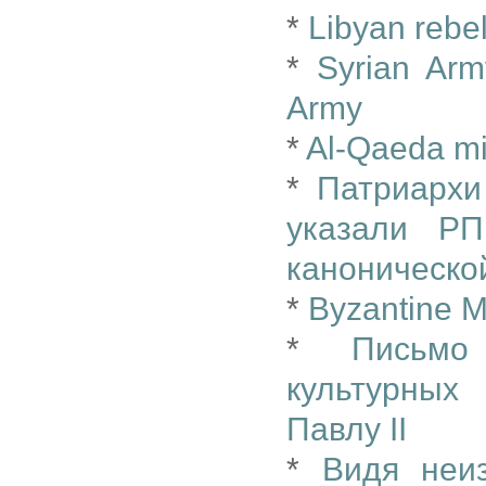
*
Libyan rebel
*
Syrian Arm
Army
*
Al-Qaeda mil
*
Патриархи
указали РП
каноническо
*
Byzantine 
*
Письмо
культурных
Павлу II
*
Видя неи