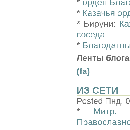
*
орден Благ
*
Казачья ор
* Бируни:
Ка
соседа
*
Благодатны
Ленты блога
(fa)
ИЗ СЕТИ
Posted Пнд, 0
*
Митр. 
Православно