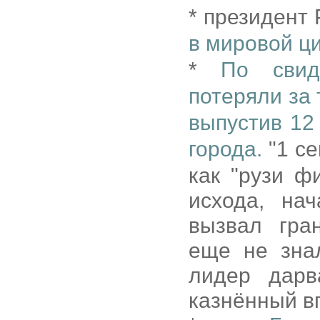
* президент
в мировой ц
*
По свид
потеряли за
выпустив 12
города.
"1 се
как "рузи ф
исхода, на
вызвал гра
еще не знал
лидер дарв
казнённый вп