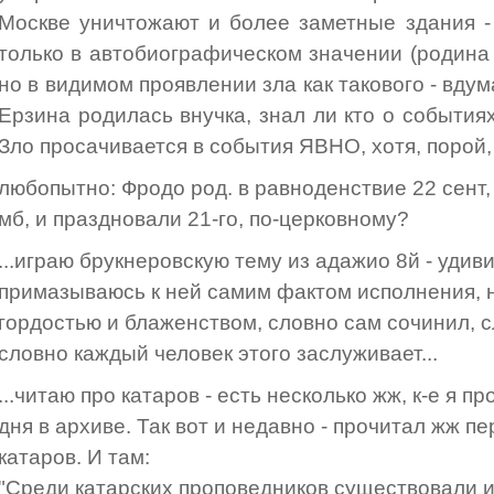
Москве уничтожают и более заметные здания -
только в автобиографическом значении (родина 
но в видимом проявлении зла как такового - вдума
Ерзина родилась внучка, знал ли кто о события
Зло просачивается в события ЯВНО, хотя, поро
любопытно: Фродо род. в равноденствие 22 сент, 
мб, и праздновали 21-го, по-церковному?
...играю брукнеровскую тему из адажио 8й - удиви
примазываюсь к ней самим фактом исполнения, 
гордостью и блаженством, словно сам сочинил, с
словно каждый человек этого заслуживает...
...читаю про катаров - есть несколько жж, к-е я п
дня в архиве. Так вот и недавно - прочитал жж п
катаров. И там:
"Среди катарских проповедников существовали и