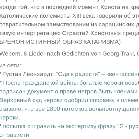
вроде той, что в последний момент Христа на кр
Католические полемисты XIII века говорили об эт
отвратительном заимствовании из сарацинских д
такую интерпретацию Страстей Христовых предл
БРЕНОН ИСТИННЫЙ ОБРАЗ КАТАРИЗМА)
Webern, 6 Lieder nach Gedichten von Georg Trakl,
из сети:
* Густав Леонхардт:
“Ода к радости” – квинтэссе
*
После Гражданской войны богатые чероки освоб
подписан документ о праве негров быть членами 
Верховный суд чероки одобрил поправку в племен
сказано, что все 2800 потомков вольноотпущенн
чероки.
*
попытка отправить на экспертизу фразу "Я - рус
от зависти