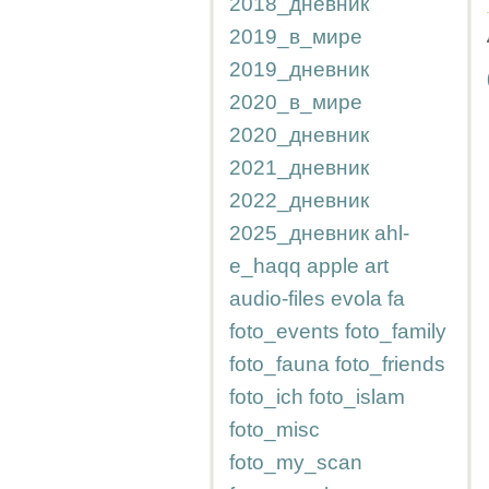
2018_дневник
2019_в_мире
2019_дневник
2020_в_мире
2020_дневник
2021_дневник
2022_дневник
2025_дневник
ahl-
e_haqq
apple
art
audio-files
evola
fa
foto_events
foto_family
foto_fauna
foto_friends
foto_ich
foto_islam
foto_misc
foto_my_scan