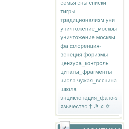
семья
сны
списки
тигры
традиционализм
уни
уничтожение_москвы
уничтожение москвы
фа
флоренция-
венеция
форизмы
цензура_контроль
цитаты_фрагменты
числа
чужая_всячина
школа
энциклопедия_фа
ю-з
язычество
†
☭
♫
✡