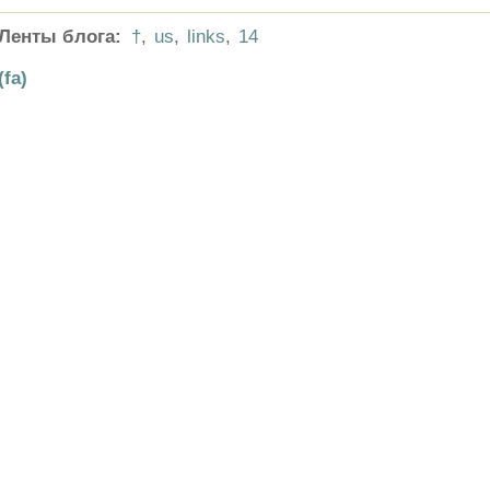
Ленты блога:
†
,
us
,
links
,
14
(fa)