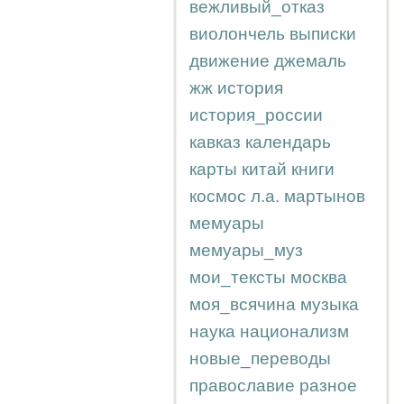
вежливый_отказ
виолончель
выписки
движение
джемаль
жж
история
история_россии
кавказ
календарь
карты
китай
книги
космос
л.а.
мартынов
мемуары
мемуары_муз
мои_тексты
москва
моя_всячина
музыка
наука
национализм
новые_переводы
православие
разное