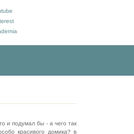
utube
terest
ademia
то и подумал бы - а чего так
особо красивого домика? в