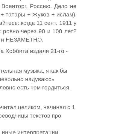
 Военторг, Россию. Дело не
+ татары + Жуков + ислам),
йтесь: когда 11 сент. 1911 у
х ровно через 90 и 100 лет?
й, и НЕЗАМЕТНО.
а Хоббита издали 21-го -
тельная музыка, я как бы
невольно надуваюсь
ловно есть чем гордиться,
рочитал целиком, начиная с 1
ереводчицы текстов про
 иные интерпретации,