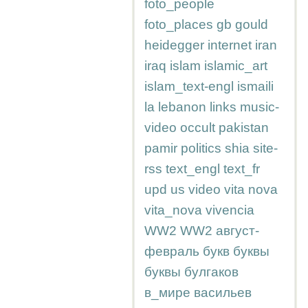
foto_people
foto_places
gb
gould
heidegger
internet
iran
iraq
islam
islamic_art
islam_text-engl
ismaili
la
lebanon
links
music-
video
occult
pakistan
pamir
politics
shia
site-
rss
text_engl
text_fr
upd
us
video
vita nova
vita_nova
vivencia
WW2
WW2
август-
февраль
букв
буквы
буквы
булгаков
в_мире
васильев