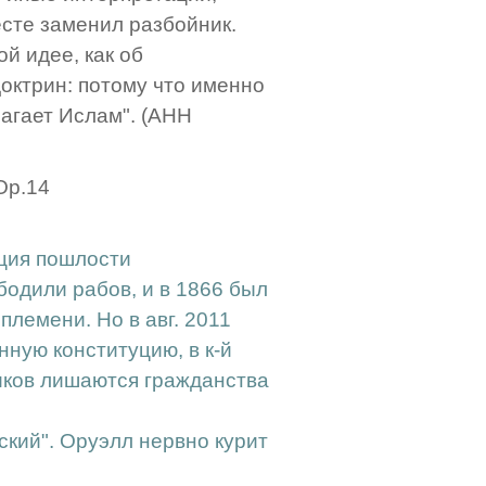
есте заменил разбойник.
ой идее, как об
октрин: потому что именно
агает Ислам". (АНН
 Op.14
нция пошлости
одили рабов, и в 1866 был
племени. Но в авг. 2011
ную конституцию, в к-й
иков лишаются гражданства
ский". Оруэлл нервно курит