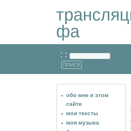
трансляц
фа
: :
обо мне и этом
сайте
мои тексты
моя музыка