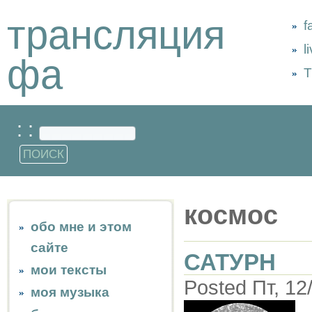
трансляция
f
l
фа
Т
: :
космос
обо мне и этом
сайте
САТУРН
мои тексты
Posted Пт, 12
моя музыка