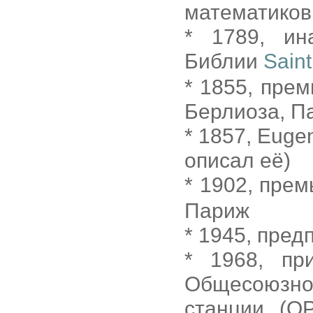
математиков
* 1789, ин
Библии
Sain
* 1855, пре
Берлиоза, П
* 1857, Euge
описал её)
* 1902, пре
Париж
* 1945, пре
* 1968, пр
Общесоюзно
станции (О