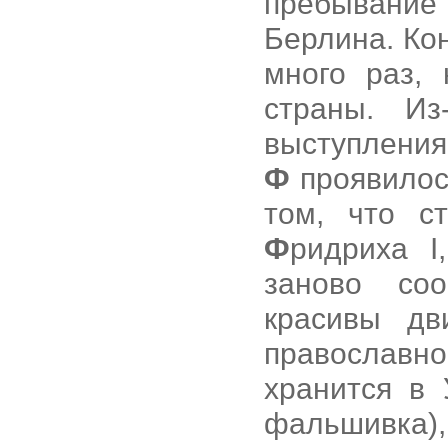
пребывани
Берлина. Кон
много раз,
страны. Из
выступления 
Ф
проявилось
том, что с
Ф
ридриха I
заново со
красивы дв
православно
хранится в 
фальшивка),