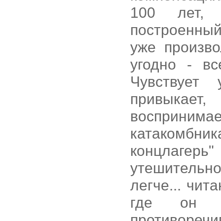
100 лет, 
построенный
уже произв
угодно - в
Чувствует
привыкает
восприним
катакомбни
концлагерь"
утешительно
легче... чи
где он р
противоречи