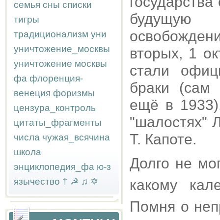
государства 
семья
сны
списки
будущую 
тигры
освобождени
традиционализм
уни
уничтожение_москвы
вторых, 1 ок
уничтожение москвы
стали офиц
фа
флоренция-
браки (сам
венеция
форизмы
ещё в 1933)
цензура_контроль
"шалостях" 
цитаты_фрагменты
Т. Капоте.
числа
чужая_всячина
школа
Долго не мо
энциклопедия_фа
ю-з
язычество
†
☭
♫
✡
какому кал
Помня о неп