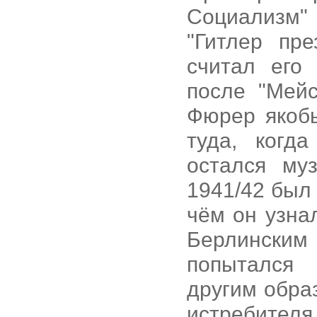
Социализм" 
"Гитлер пре
считал его
после "Мейс
Фюрер якобы
туда, когд
остался му
1941/42 был
чём он узна
Берлински
попытался 
другим обра
истребителя