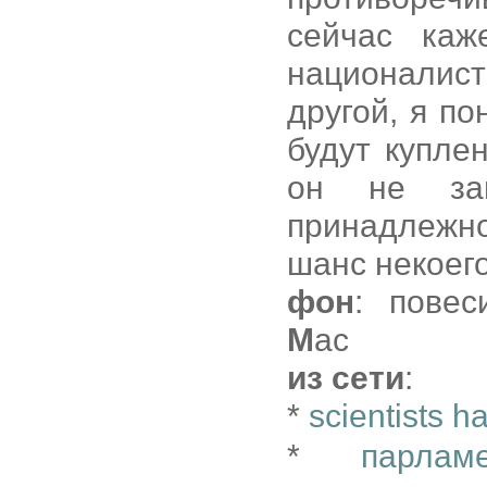
сейчас каж
националист
другой, я п
будут купле
он не зав
принадлежн
шанс некоего
фон
: повес
M
ac
из сети
:
*
scientists h
*
парлам