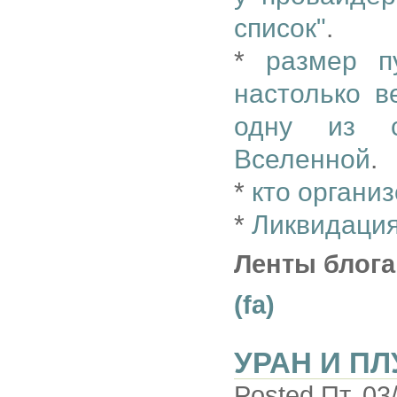
список"
.
*
размер п
настолько в
одну из с
Вселенной
.
*
кто органи
*
Ликвидация
Ленты блога
(fa)
УРАН И П
Posted Пт, 03