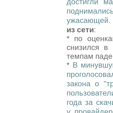
достигли м
поднималис
ужасающей.
из сети
:
* по оценк
снизился в
темпам паде
*
В минувшу
проголосов
закона о "т
пользовател
года за ска
у провайде