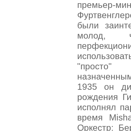
премьер-
Фуртвенглер
были заинт
молод, ч
перфекцион
использоват
"просто"
назначенны
1935 он ди
рождения Ги
исполнял па
время Mish
Оркестр: Б