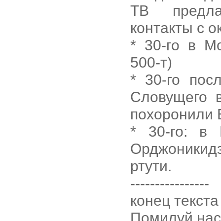
ТВ предла
контакты с 
* 30-го в М
500-т)
* 30-го пос
Словущего 
похоронили 
* 30-го: в
Орджоникидз
ртути.
----------------
конец текста
Помилуй нас,