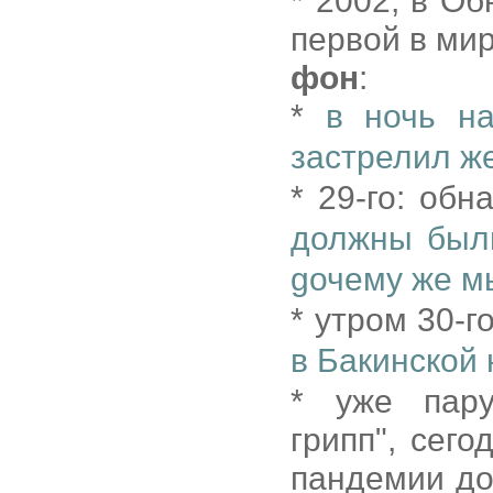
* 2002, в О
первой в ми
фон
:
*
в ночь на
застрелил же
* 29-го: об
должны были
gочему же мы
* утром 30-г
в Бакинской
* уже пару
грипп", сег
пандемии до