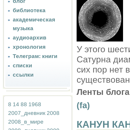
блог
библиотека
академическая
музыка
аудиоархив
хронология
У этого шес
Телеграм: книги
Сатурна диам
списки
сих пор нет 
ссылки
существован
Ленты блога
(fa)
8
14
88
1968
2007_дневник
2008
2008_в_мире
КАНУН КА