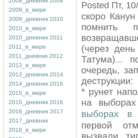
2008_дневник
2009
Posted Пт, 10
2009_в_мире
скоро Канун
2009_дневник
2010
помнить п
2010_в_мире
возвращавше
2010_дневник
2011
2011_в_мире
(через день
2011_дневник
2012
Татума)...
2012_в_мире
очередь, за
2012_дневник
2014
деструкции:
2014_дневник
2015
* рунет нап
2015_в_мире
на выборах
2015_дневник
2016
2016_дневник
2017
выборах в 
2017_дневник
первой отм
2018_в_мире
вызвали ти