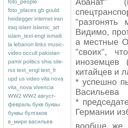
Абанат" 
foto_people
foto_places
gb
gould
спецтранспор
heidegger
internet
iran
"разгонять 
iraq
islam
islamic_art
Видимо, про
islam_text-engl
ismaili
а местные 
la
lebanon
links
music-
"своих", ч
video
occult
pakistan
иноземцев 
pamir
politics
shia
site-
rss
text_engl
text_fr
китайцев и 
upd
us
video
vita nova
* успешно п
vita_nova
vivencia
Васильева
WW2
WW2
август-
* председат
февраль
букв
буквы
Германии из
буквы
булгаков
в_мире
васильев
вообще же 