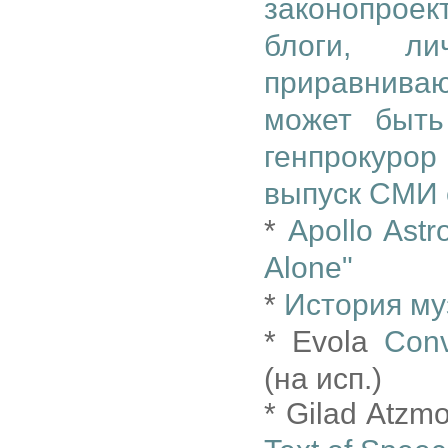
законопроек
блоги, л
приравнива
может быть
генпрокурор
выпуск СМИ 
*
Apollo Astr
Alone"
*
История му
* Evola
Conv
(на исп.)
* Gilad Atzm