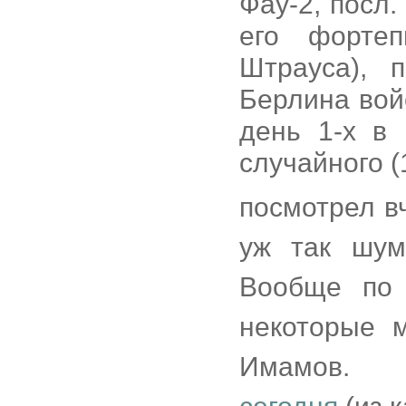
Фау-2, посл.
его фортеп
Штрауса), 
Берлина вой
день 1-х в 
случайного (
посмотрел вч
уж так шум
Вообще по 
некоторые 
Имамов.