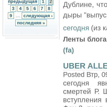
предыдущая
1
2
Дублине, чт
3
4
5
6
7
8
дыры "выпус
9
…
следующая ›
последняя »
сегодня
(из 
Ленты блога
(fa)
UBER ALL
Posted Втр, 0
сегодня яв
смертей Р. 
вступления 