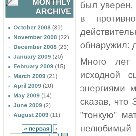
MONTHLY
был уверен, 
ARCHIVE
в противн
October 2008
(39)
действител
November 2008
(22)
обнаружил: д
December 2008
(26)
January 2009
(20)
Много лет
February 2009
(15)
исходной с
March 2009
(21)
April 2009
(20)
энергиями 
May 2009
(14)
сказав, что
June 2009
(2)
"тонкую" ма
August 2009
(11)
нелюбимый 
« первая
‹