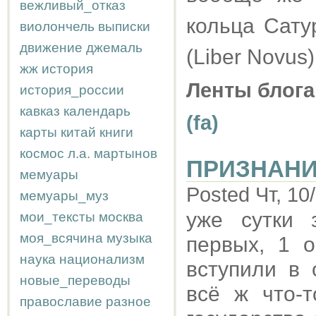
вежливый_отказ
кольца Сату
виолончель
выписки
движение
джемаль
(Liber Novus
жж
история
Ленты блога
история_россии
кавказ
календарь
(fa)
карты
китай
книги
космос
л.а.
мартынов
ПРИЗНАНИ
мемуары
Posted Чт, 10
мемуары_муз
уже сутки 
мои_тексты
москва
моя_всячина
музыка
первых, 1 о
наука
национализм
вступили в 
новые_переводы
всё ж что-т
православие
разное