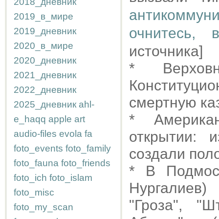
2018_дневник
антикоммун
2019_в_мире
очнитесь, 
2019_дневник
2020_в_мире
источника]
2020_дневник
* Верхо
2021_дневник
Конституц
2022_дневник
смертную каз
2025_дневник
ahl-
* Америка
e_haqq
apple
art
audio-files
evola
fa
открытии: 
foto_events
foto_family
создали пол
foto_fauna
foto_friends
* В Подмос
foto_ich
foto_islam
Нургалиев)
foto_misc
"Гроза", "
foto_my_scan