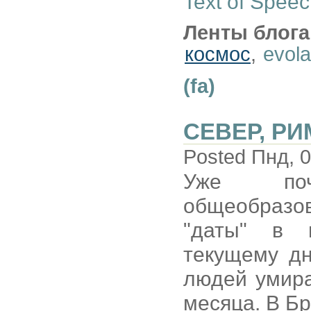
Text of Spee
Ленты блога
космос
,
evola
(fa)
СЕВЕР, Р
Posted Пнд, 0
Уже по
общеобразо
"даты" в н
текущему дн
людей умира
месяца. В Б