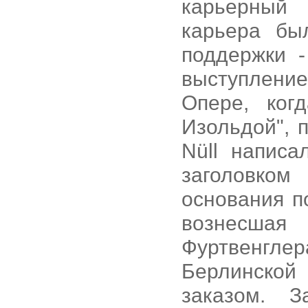
карьерный 
карьера бы
поддержки -
выступлен
Опере, ког
Изольдой", п
Nüll напис
заголовко
основания по
вознесшая 
Фуртвенгле
Берлинской
заказом. 