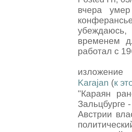
вчера умер
конферанс
убеждаюсь,
временем д
работал с 196
изложение
Karajan
(
к эт
"Караян ра
Зальцбурге -
Австрии вла
политическ