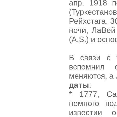
апр. 1918 п
(Туркестан
Рейхстага. 3
ночи, ЛаВей
(A.S.) и осн
В связи с 
вспомнил с
меняются, а л
даты
:
* 1777, Ca
немного по
известии 