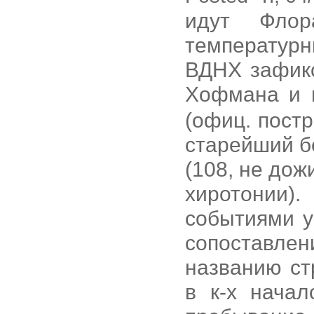
идут Флор
температурн
ВДНХ зафикс
Хофмана и 
(офиц. постр
старейший б
(108, не до
хиротонии).
событиями 
сопоставлен
названию ст
в к-х нача