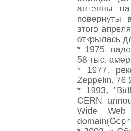
антенны на
повернуты 
этого апрел
открылась д
* 1975, пад
58 тыс. амер
* 1977, ре
Zeppelin, 76 
* 1993, "Bi
CERN announ
Wide Web 
domain(Goph