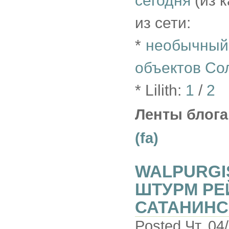
сегодня
(из 
из сети:
*
необычный
объектов Со
* Lilith:
1
/
2
Ленты блога
(fa)
WALPURGIS
ШТУРМ РЕ
САТАНИНС
Posted Чт, 04