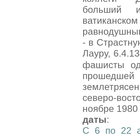
больший и
ватиканск
равнодушным
- в Страстн
Лауру, 6.4.1
фашисты од
прошедшей
землетрясе
северо-вос
ноябре 1980 
даты
:
С 6 по 22 а