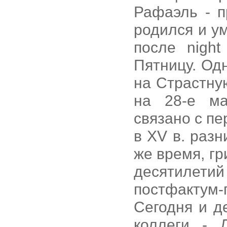
Рафаэль - п
родился и ум
после night
Пятницу. Од
на Страстную
на 28-е ма
связано с пе
в XV в. разн
же время, гр
десятилет
постфактум
Сегодня и д
коллеги - 