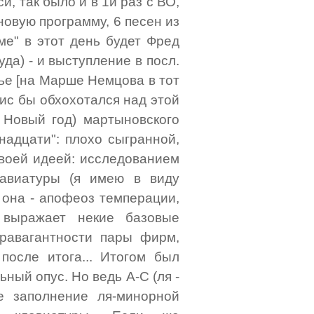
, так было и в 1й раз с ВО,
новую программу, 6 песен из
ме" в этот день будет Фред
уда) - и выступление в посл.
ье [на Марше Немцова в тот
рис бы обхохотался над этой
й Новый год) мартыновского
надцати": плохо сыгранной,
своей идеей: исследованием
лавиатуры (я имею в виду
 она - апофеоз темперации,
 выражает некие базовые
равагантности пары фирм,
осле итога... Итогом был
ный опус. Но ведь А-С (ля -
е заполнение ля-минорной