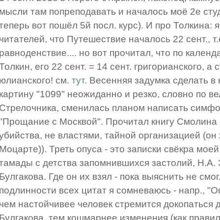
мысли там попреподавать и началось моё 2е студ
теперь вот пошёл 5й посл. курс). И про Толкина: 
читателей, что Путешествие началось 22 сент., т.
равноденствие.... но вот прочитал, что по календ
Толкин, его 22 сент. = 14 сент. григорианского, а 
юлианского! см.
тут
. Весенняя задумка сделать в
картину "1099" неожиданно и резко, словно по в
Стрелочника, сменилась планом написать симф
"Прощание с Москвой". Прочитал книгу Смолина о
убийства, не властями, тайной организацией (он 
Моцарте)). Треть опуса - это записки свёкра мое
тамады с детства запомнившихся застолий, Н.А. 
Булгакова. Где он их взял - пока выяснить не смо
подлинности всех цитат я сомневаюсь - напр., "О
чем настойчивее человек стремится докопаться д
Булгакова, тем кошмарнее изменения (как прави