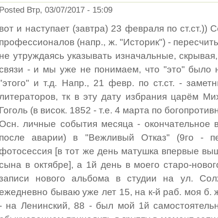
Posted Втр, 03/07/2017 - 15:09
вот и наступает (завтра) 23 февраля по ст.ст.))
профессионалов (напр., ж. "Историк") - пересчит
не утруждаясь указывать изначальные, скрывая
связи - и мы уже не понимаем, что "это" было 
"этого" и т.д. Напр., 21 февр. по ст.ст. - зам
литераторов, тк в эту дату избрания царём М
Гоголь (в висок. 1852 - т.е. 4 марта по богопротив
Осн. личные события месяца - окончательное 
после аварии) в "Вежливый Отказ" (9го - 
фотосессия [в тот же день матушка впервые вы
сына в октябре], а 1й день в моего старо-ново
записи нового альбома в студии на ул. Сол
ежедневно бываю уже лет 15, на к-й раб. моя б. ж
- на Ленинский, 88 - был мой 1й самостоятель