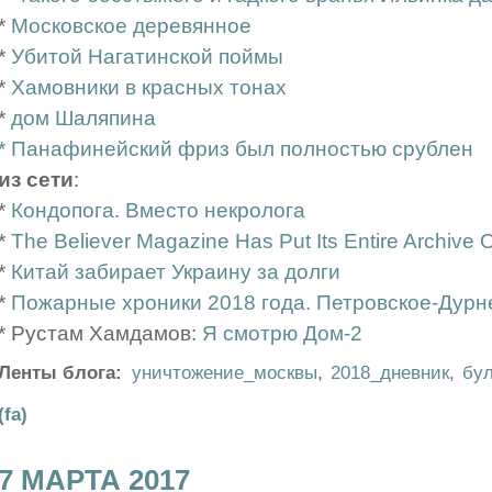
*
Московское деревянное
*
Убитой Нагатинской поймы
*
Хамовники в красных тонах
*
дом Шаляпина
*
Панафинейский фриз был полностью срублен
из сети
:
*
Кондопога. Вместо некролога
*
The Believer Magazine Has Put Its Entire Archive O
*
Китай забирает Украину за долги
*
Пожарные хроники 2018 года. Петровское-Дурн
* Рустам Хамдамов:
Я смотрю Дом-2
Ленты блога:
уничтожение_москвы
,
2018_дневник
,
бул
(fa)
7 МАРТА 2017