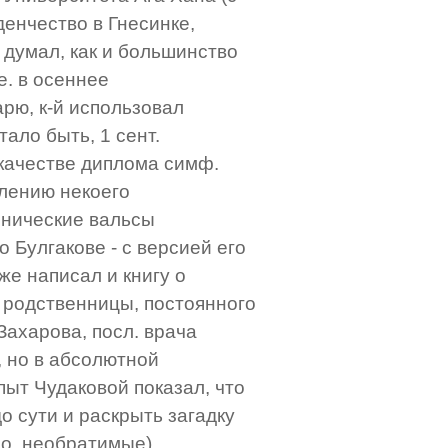
енчество в Гнесинке,
я думал, как и большинство
е. в осеннее
арю, к-й использовал
стало быть, 1 сент.
 качестве диплома симф.
елению некоего
онические вальсы
 Булгакове - с версией его
же написал и книгу о
й родственницы, постоянного
Захарова, посл. врача
г, но в абсолютной
пыт Чудаковой показал, что
о сути и раскрыть загадку
ло, необратимые),