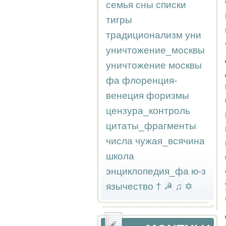
семья
сны
списки
тигры
традиционализм
уни
уничтожение_москвы
уничтожение москвы
фа
флоренция-
венеция
форизмы
цензура_контроль
цитаты_фрагменты
числа
чужая_всячина
школа
энциклопедия_фа
ю-з
язычество
†
☭
♫
✡