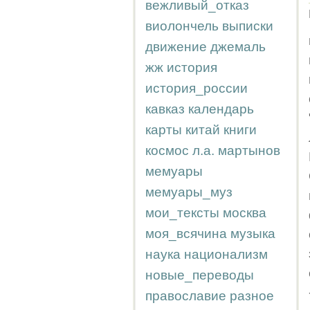
вежливый_отказ
виолончель
выписки
движение
джемаль
жж
история
история_россии
кавказ
календарь
карты
китай
книги
космос
л.а.
мартынов
мемуары
мемуары_муз
мои_тексты
москва
моя_всячина
музыка
наука
национализм
новые_переводы
православие
разное