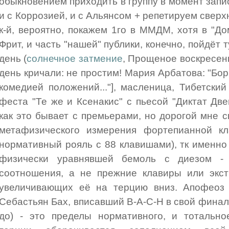
обыкновением приходить в группу в момент записи
и с Коррозией, и с Альянсом + репетируем сверх
к-й, вероятно, покажем 1го в ММДМ, хотя в "До
Фрит, и часть "нашей" публики, конечно, пойдёт т
день (
солнечное затмение
, Прощеное воскресен
день кричали: не простим! Мария Арбатова: "Бо
комедией положений..."], масленица, Тибетски
феста "Те же и Ксенакис" с пьесой "Диктат Две
как это бывает с премьерами, но дорогой мне 
метафизического измерения фортепианной к
нормативный рояль с 88 клавишами), тк именно
физически уравнявшей бемоль с диезом -
соотношения, а не прежние клавиры или экст
увеличивающих её на терцию вниз. Апофеоз п
Себастьян Бах, вписавший В-А-С-Н в свой финаль
до) - это пределы нормативного, и тотально