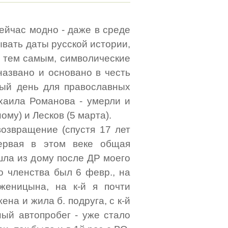
 Сейчас модно - даже в среде
ывать даты русской истории,
, тем самым, символические
названо и основано в честь
етный день для православных
ихаила Романова - умерли и
ному) и Лесков (5 марта).
возвращение (спустя 17 лет
первая в этом веке общая
шла из дому после ДР моего
го членства был 6 февр., на
женицына, на к-й я почти
ена и жила б. подруга, с к-й
ный автопробег - уже стало