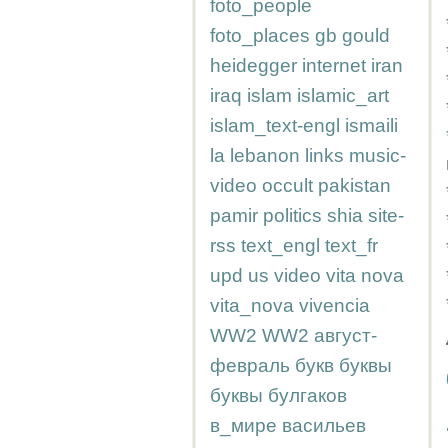
foto_people
foto_places
gb
gould
heidegger
internet
iran
iraq
islam
islamic_art
islam_text-engl
ismaili
la
lebanon
links
music-
video
occult
pakistan
pamir
politics
shia
site-
rss
text_engl
text_fr
upd
us
video
vita nova
vita_nova
vivencia
WW2
WW2
август-
февраль
букв
буквы
буквы
булгаков
в_мире
васильев