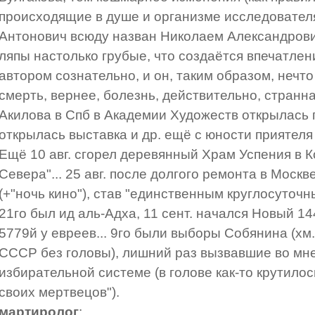
происходящие в душе и организме исследователя"
Антонович всюду назван Николаем Александров
ляпы настолько грубые, что создаётся впечатлен
автором сознательно, и он, таким образом, нечто
смерть, вернее, болезнь, действительно, странная (
Акилова в Спб в Академии Художеств открылась 
открылась выставка и др. ещё с юности приятеля
Ещё 10 авг. сгорел деревянный Храм Успения в К
Севера"... 25 авг. после долгого ремонта в Моск
(+"ночь кино"), став "единственным круглосуточн
21го был ид аль-Адха, 11 сент. начался Новый 14
5779й у евреев... 9го были выборы Собянина (хм
СССР без головы), лишний раз вызвавшие во мне
избирательной системе (в голове как-то крутило
своих мертвецов").
мартиролог
: