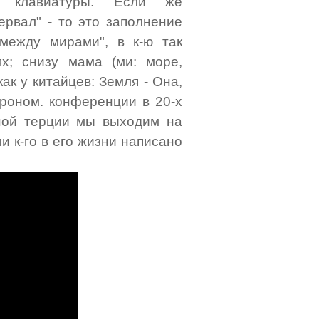
й клавиатуры. Если же
ервал" - то это заполнение
между мирами", в к-ю так
х; снизу мама (ми: море,
ак у китайцев: Земля - Она,
строном. конференции в 20-х
ной терции мы выходим на
и к-го в его жизни написано