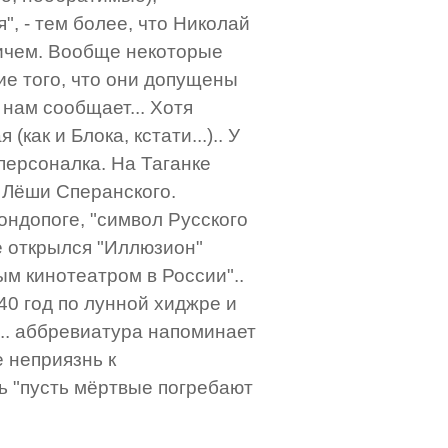
, - тем более, что Николай
ичем. Вообще некоторые
ие того, что они допущены
 нам сообщает... Хотя
как и Блока, кстати...).. У
персоналка. На Таганке
 Лёши Сперанского.
ондопоге, "символ Русского
ве открылся "Иллюзион"
ым кинотеатром в России"..
40 год по лунной хиджре и
... аббревиатура напоминает
 неприязнь к
сь "пусть мёртвые погребают