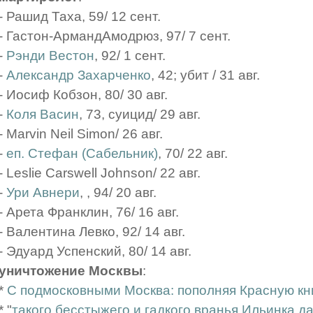
- Рашид Таха, 59/ 12 сент.
- Гастон-АрмандАмодрюз, 97/ 7 сент.
-
Рэнди Вестон
, 92/ 1 сент.
-
Александр Захарченко
, 42; убит / 31 авг.
- Иосиф Кобзон, 80/ 30 авг.
-
Коля Васин
, 73, суицид/ 29 авг.
- Marvin Neil Simon/ 26 авг.
-
еп. Стефан (Сабельник)
, 70/ 22 авг.
- Leslie Carswell Johnson/ 22 авг.
-
Ури Авнери
, , 94/ 20 авг.
- Арета Франклин, 76/ 16 авг.
- Валентина Левко, 92/ 14 авг.
- Эдуард Успенский, 80/ 14 авг.
уничтожение Москвы
:
*
С подмосковными Москва: пополняя Красную кн
* "
такого бесстыжего и гадкого вранья Ильинка д