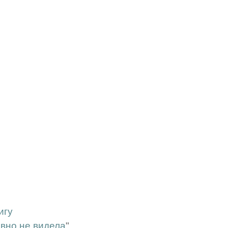
игу
авно не видела
"