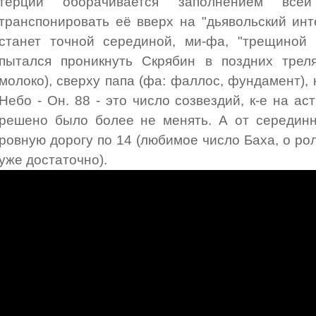
терции оборачивается заполнением все
транспонировать её вверх на "дьявольский инт
станет точной серединой, ми-фа, "трещиной 
пытался проникнуть Скрябин в поздних треля
молоко), сверху папа (фа: фаллос, фундамент), к
Небо - Он. 88 - это число созвездий, к-е на а
решено было более не менять. А от середин
ровную дорогу по 14 (любимое число Баха, о рол
уже достаточно).