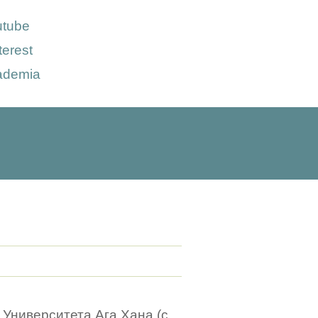
utube
terest
ademia
с Университета Ага Хана (с