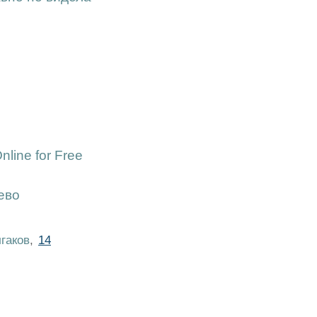
nline for Free
ево
гаков
,
14