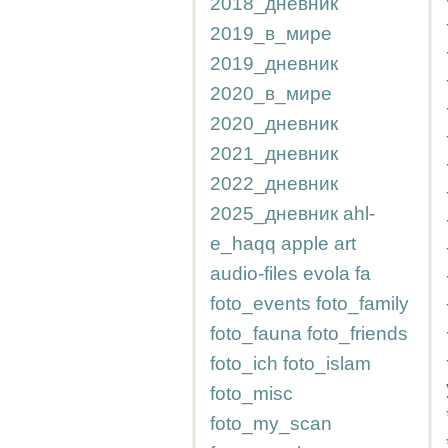
2018_дневник
2019_в_мире
2019_дневник
2020_в_мире
2020_дневник
2021_дневник
2022_дневник
2025_дневник
ahl-
e_haqq
apple
art
audio-files
evola
fa
foto_events
foto_family
foto_fauna
foto_friends
foto_ich
foto_islam
foto_misc
foto_my_scan