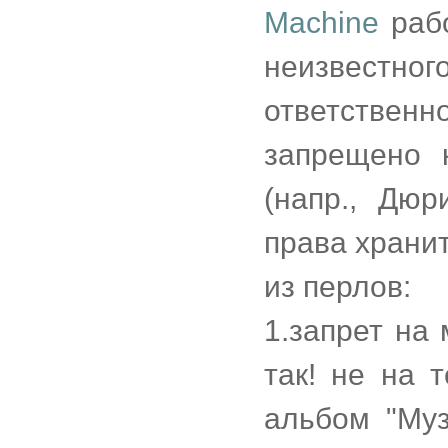
Machine
рабо
неизвестног
ответстве
запрещено 
(напр., Дюр
права хранит
из перлов:
1.запрет на
так! не на 
альбом "Му