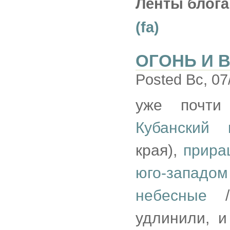
Ленты блога
(fa)
ОГОНЬ И 
Posted Вс, 07
уже почти
Кубанский 
края),
прира
юго-запад
небесные
/ 
удлинили, и