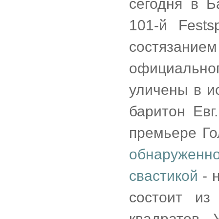
сегодня в Б
101-й Fest
состязани
официальног
уличены в ис
баритон Евг
премьере Го
обнаруженно
свастикой
- 
состоит из
квадратов.