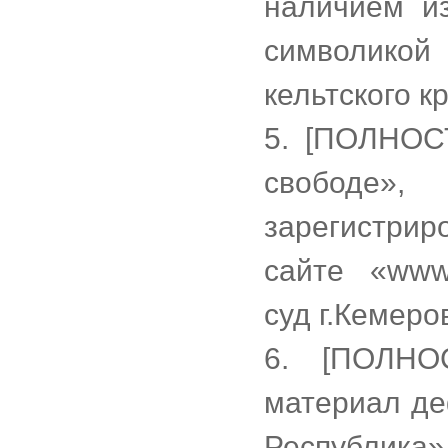
наличием из
символикой 
кельтского к
5. [ПОЛНОС
свободе»,
зарегистри
сайте «www.
суд г.Кемеро
6. [ПОЛН
материал де
Республика»