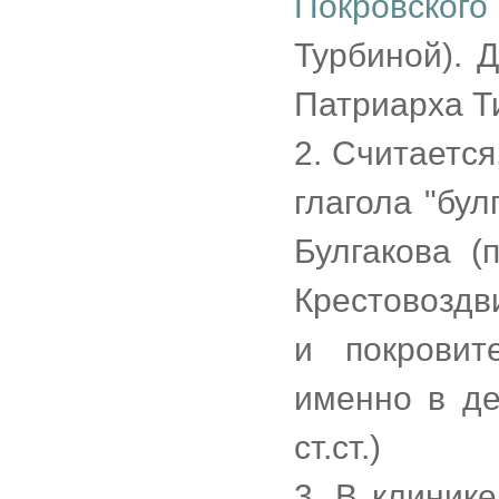
Покровского
Турбиной). 
Патриарха Т
2. Считается
глагола "бул
Булгакова (
Крестовоздв
и покровит
именно в де
ст.ст.)
3. В клиник