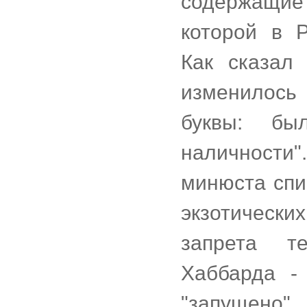
содержащи
которой в 
Как сказал
изменилось
буквы: бы
наличности"
минюста спи
экзотически
запрета т
Хаббарда -
"запущено".