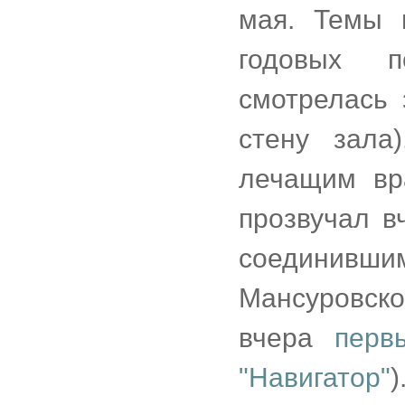
мая. Темы 
годовых п
смотрелась 
стену зала
лечащим вр
прозвучал в
соединивш
Мансуровско
вчера
перв
"Навигатор"
)