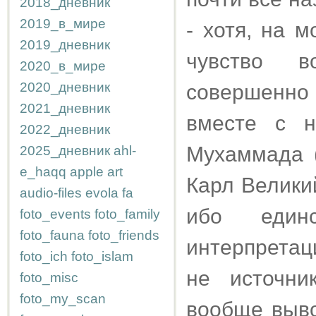
2018_дневник
2019_в_мире
- хотя, на 
2019_дневник
чувство в
2020_в_мире
2020_дневник
совершенн
2021_дневник
вместе с н
2022_дневник
Мухаммада (
2025_дневник
ahl-
e_haqq
apple
art
Карл Велики
audio-files
evola
fa
ибо един
foto_events
foto_family
foto_fauna
foto_friends
интерпретац
foto_ich
foto_islam
не источни
foto_misc
foto_my_scan
вообще выво