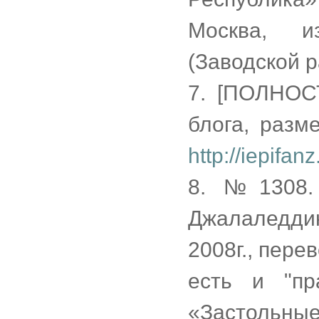
Москва, и
(Заводской р
7. [ПОЛНОС
блога, разм
http://iepifan
8. №1308.
Джалаледди
2008г., пере
есть и "пр
«Застольные