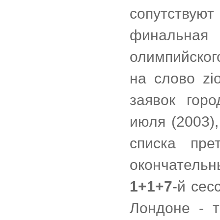
сопутствую
финальная
олимпийского
на слово zi
заявок гор
июля (2003)
списка пре
окончатель
1+1+7
-й сес
Лондоне - т