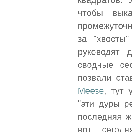
чтобы вык
промежуточн
за "хвосты"
руководят 
сводные се
позвали ст
Меезе
, тут 
"эти дуры р
последняя же
вот сегод