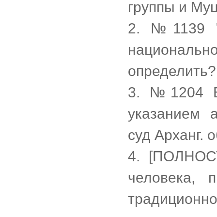
группы и Муц
2. №1139 "
национально
определить?
3. №1204 Б
указанием 
суд Арханг. о
4. [ПОЛНО
человека, 
традицион