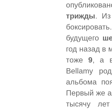
опубликова
трижды
. И
боксировать.
будущего
ше
год назад в 
тоже
9
, а 
Bellamy ро
альбома по
Первый же а
тысячу ле