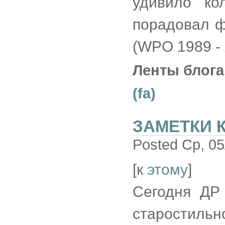
удивило ко
порадовал ф
(WPO 1989 - 
Ленты блога
(fa)
ЗАМЕТКИ К
Posted Ср, 05
[к
этому
]
Сегодня ДР 
старостильн