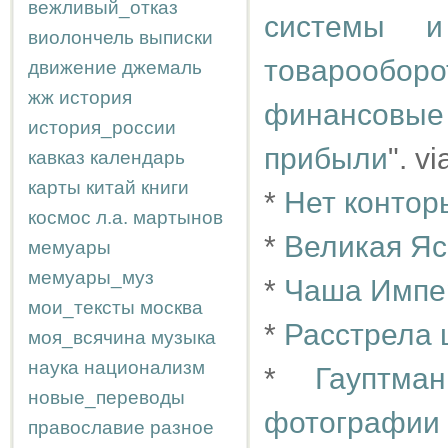
вежливый_отказ
системы и
виолончель
выписки
товарооб
движение
джемаль
жж
история
финансовые 
история_россии
прибыли
". v
кавказ
календарь
карты
китай
книги
*
Нет контор
космос
л.а.
мартынов
*
Великая Яс
мемуары
мемуары_муз
*
Чаша Импе
мои_тексты
москва
*
Расстрела 
моя_всячина
музыка
наука
национализм
*
Гауптма
новые_переводы
фотографии
православие
разное