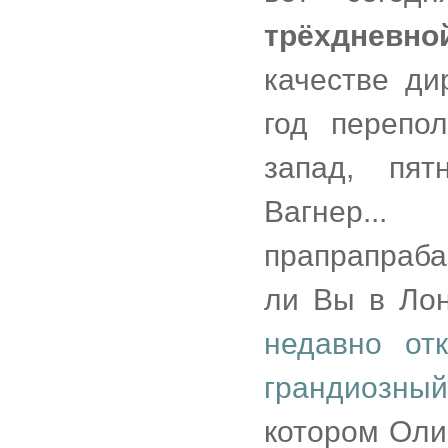
трёхдневно
качестве дир
год перепо
запад, пят
Вагнер..
прапрапраба
ли Вы в Лон
недавно от
грандиозный
котором Оли