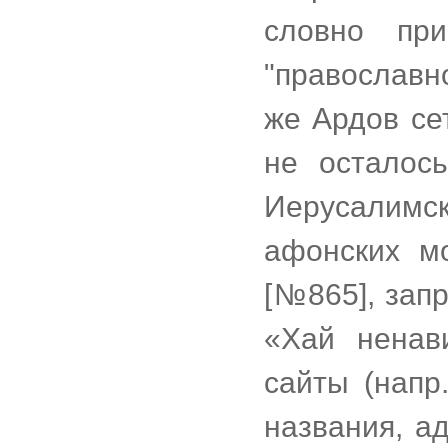
словно пр
"правоcлавно
же Ардов се
не осталос
Иерусалимс
афонских м
[№865], зап
«Хай ненав
сайты (напр
названия, а