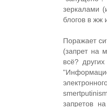
зеркалами (и
блогов в жж и 
Поражает си
(запрет на 
всё? других
"Информац
электро
smertputin
запретов н