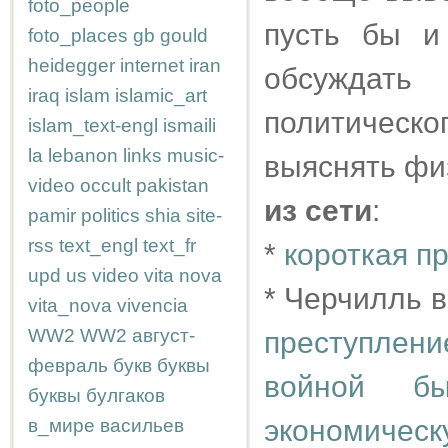
foto_people
пусть бы и
foto_places
gb
gould
heidegger
internet
iran
обсуждать
iraq
islam
islamic_art
политическ
islam_text-engl
ismaili
la
lebanon
links
music-
выяснять фи
video
occult
pakistan
из сети
:
pamir
politics
shia
site-
rss
text_engl
text_fr
*
короткая п
upd
us
video
vita nova
* Черчилль в
vita_nova
vivencia
WW2
WW2
август-
преступлени
февраль
букв
буквы
войной б
буквы
булгаков
экономичес
в_мире
васильев