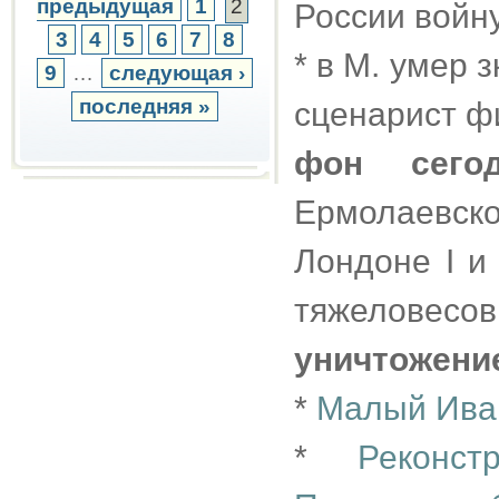
предыдущая
1
2
России войн
3
4
5
6
7
8
* в М. умер 
9
…
следующая ›
последняя »
сценарист ф
фон сегод
Ермолаевск
Лондоне I и
тяжеловесов -
уничтожени
*
Малый Иван
*
Реконс