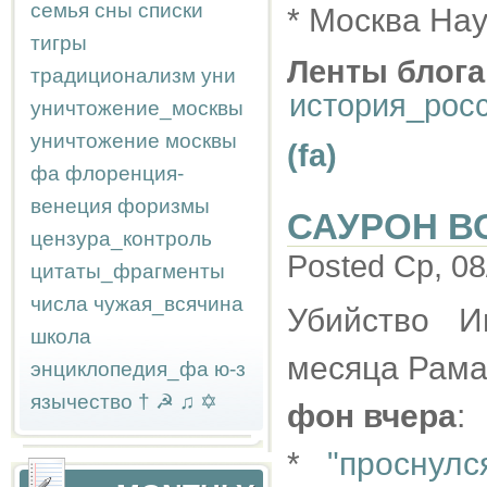
семья
сны
списки
* Москва Нау
тигры
Ленты блога
традиционализм
уни
история_рос
уничтожение_москвы
уничтожение москвы
(fa)
фа
флоренция-
венеция
форизмы
САУРОН В
цензура_контроль
Posted Ср, 08
цитаты_фрагменты
числа
чужая_всячина
Убийство И
школа
месяца Рам
энциклопедия_фа
ю-з
язычество
†
☭
♫
✡
фон вчера
:
*
"проснул