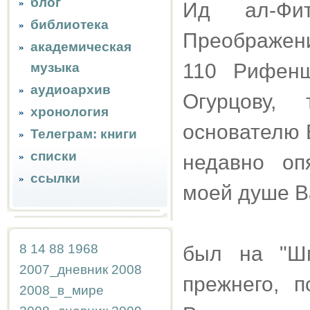
блог
Ид ал-Фи
библиотека
Преображени
академическая
110 Рифен
музыка
аудиоархив
Огурцову,
хронология
основателю 
Телеграм: книги
списки
недавно оп
ссылки
моей душе Ва
8
14
88
1968
был на "Шп
2007_дневник
2008
прежнего, 
2008_в_мире