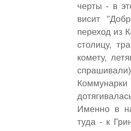
черты - в э
висит "Доб
переход из К
столицу, т
комету, лет
спрашивали
Коммунарки
дотягивалас
Именно в н
туда - к Гри