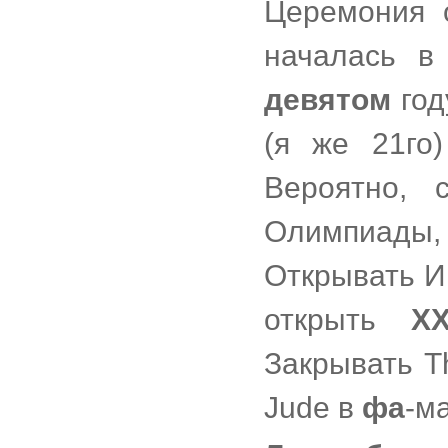
Церемония о
началась 
девятом
год
(я же 21го)
Вероятно,
Олимпиады,
Открывать И
открыть
Х
Закрывать Th
Jude в
фа
-м