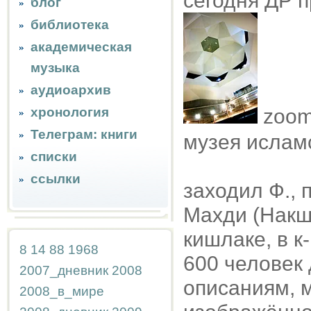
сегодня ДР п
блог
библиотека
академическая
музыка
аудиоархив
хронология
zoom 
Телеграм: книги
музея исламс
списки
ссылки
заходил Ф.,
Махди (Накш
кишлаке, в к
8
14
88
1968
600 человек 
2007_дневник
2008
описаниям, 
2008_в_мире