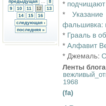
предыдущая
…
8
*
подчищают
9
10
11
12
13
*
Указани
14
15
16
следующая ›
фальшивка: к
последняя »
*
Грааль в о
*
Алфавит Ве
* Джемаль:
О
Ленты блога
вежливый_от
1968
(fa)