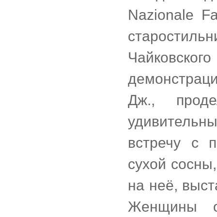
Nazionale F
старостиль
Чайковского
демонстрац
Дж., прод
удивительн
встречу с 
сухой сосны
на неё, выст
Женщины о