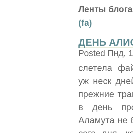
Ленты блога
(fa)
ДЕНЬ АЛИ
Posted Пнд, 1
слетела фай
уж неск дне
прежние трав
в день про
Аламута не 