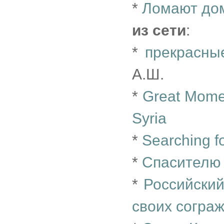
*
Ломают дом
из сети
:
*
прекрасны
А.Ш.
*
Great Moment
Syria
*
Searching fo
*
Спасителю
*
Российски
своих согра