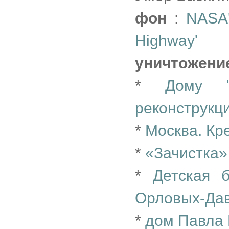
фон
:
NASA'
Highway'
уничтожени
*
Дому "
реконструкц
*
Москва. Кр
*
«Зачистка»
*
Детская 
Орловых-Дав
*
дом Павла