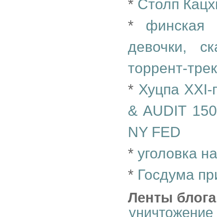
*
Столп Кацх
*
финская 
девочки, с
торрент-трек
*
Хуцпа XXI-
& AUDIT 1
NY FED
*
уголовка н
*
Госдума пр
Ленты блога
уничтожение