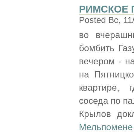
РИМСКОЕ 
Posted Вс, 11
во вчерашн
бомбить Га
вечером - н
на Пятницко
квартире, 
соседа по п
Крылов док
Мельпомене