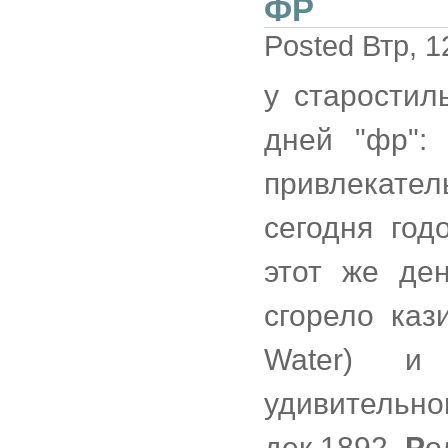
ФР
Posted Втр, 1
у старостил
дней "фр":
привлекатель
сегодня го
этот же де
сгорело каз
Water) и
удивительног
дек.1892,
Р
о