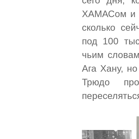
сего дня, 
ХАМАСом и Х
сколько сей
под 100 тыс
чьим словам
Ага Хану, н
Трюдо пр
переселятьс