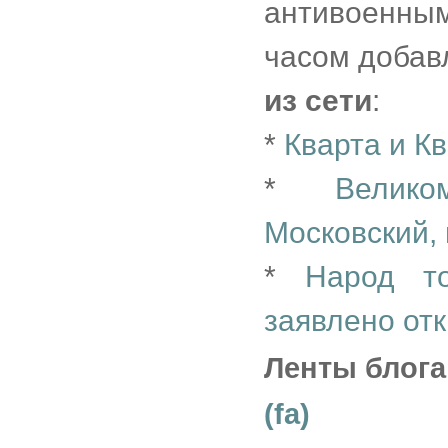
антивоенны
часом добав
из сети
:
*
Кварта и К
*
Велик
Московский, 
*
Народ т
заявлено от
Ленты блога
(fa)