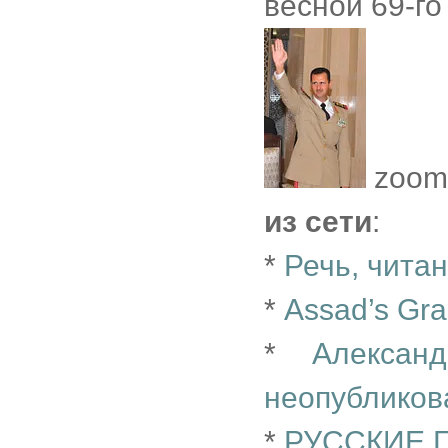
весной 69-го
zoom
из сети
:
*
Речь, читан
*
Assad’s Gra
*
Алексан
неопубликов
*
РУССКИЕ 