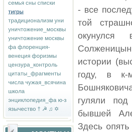
семья
сны
списки
- все после
тигры
традиционализм
уни
той страшн
уничтожение_москвы
окунулся
уничтожение москвы
Солженицын
фа
флоренция-
венеция
форизмы
истории (вы
цензура_контроль
году, в к
цитаты_фрагменты
числа
чужая_всячина
Бошнякович
школа
гуляли под
энциклопедия_фа
ю-з
язычество
†
☭
♫
✡
бывшей Але
Здесь опять