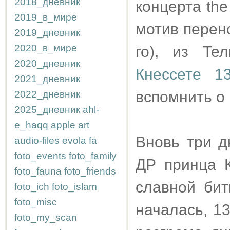
2018_дневник
концерта th
2019_в_мире
мотив перено
2019_дневник
2020_в_мире
го), из Те
2020_дневник
Кнессете 13
2021_дневник
вспомнить о 
2022_дневник
2025_дневник
ahl-
e_haqq
apple
art
Вновь три д
audio-files
evola
fa
foto_events
foto_family
ДР принца К
foto_fauna
foto_friends
славной би
foto_ich
foto_islam
foto_misc
началась, 1
foto_my_scan