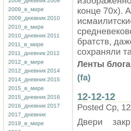
изображённо
2008_дневник
2009
конце 70х). 
2009_в_мире
2009_дневник
2010
исмаилитски
2010_в_мире
средневеков
2010_дневник
2011
братств, даж
2011_в_мире
сохраняли т
2011_дневник
2012
2012_в_мире
Ленты блога
2012_дневник
2014
(fa)
2014_дневник
2015
2015_в_мире
12-12-12
2015_дневник
2016
2016_дневник
2017
Posted Ср, 12
2017_дневник
Двери закр
2018_в_мире