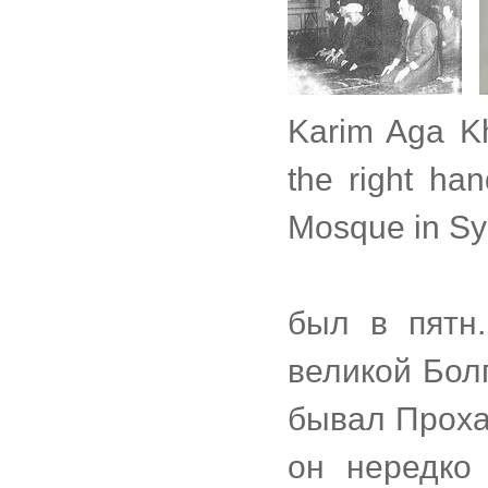
Karim Aga Kh
the right ha
Mosque in Sy
был в пятн
великой Болг
бывал Проха
он нередко