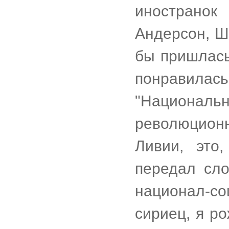
инострано
Андерсон, Ш
бы пришлась
понравилась
"Национа
революцион
Ливии, это
передал сло
национал-с
сириец, я р