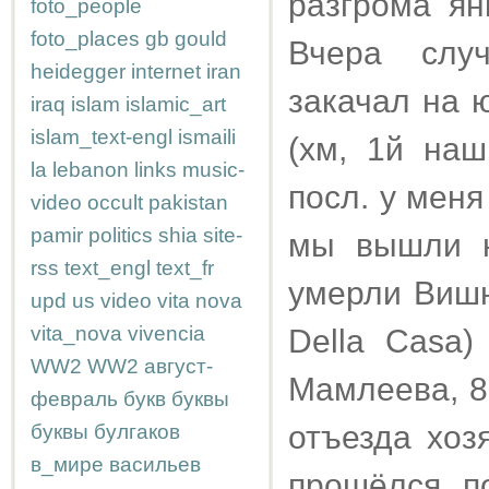
разгрома ян
foto_people
foto_places
gb
gould
Вчера слу
heidegger
internet
iran
закачал на 
iraq
islam
islamic_art
islam_text-engl
ismaili
(хм, 1й на
la
lebanon
links
music-
посл. у меня
video
occult
pakistan
pamir
politics
shia
site-
мы вышли н
rss
text_engl
text_fr
умерли Вишн
upd
us
video
vita nova
vita_nova
vivencia
Della Casa
WW2
WW2
август-
Мамлеева, 8
февраль
букв
буквы
отъезда хоз
буквы
булгаков
в_мире
васильев
прошёлся п