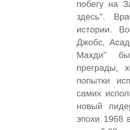
побегу на З
здесь". Вр
истории. В
Джобс, Асад
Махди" бы
преграды, 
попытки ис
самих испол
новый лид
эпохи 1968 