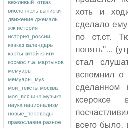
вежливый_отказ
хоть и ход
виолончель
выписки
движение
джемаль
сделало ему 
жж
история
по ст.ст. 
история_россии
кавказ
календарь
понять"... (
карты
китай
книги
стал слуша
космос
л.а.
мартынов
мемуары
вспомнил о 
мемуары_муз
сделанном 
мои_тексты
москва
моя_всячина
музыка
ксероксе 
наука
национализм
посчастливи
новые_переводы
православие
разное
всего было,