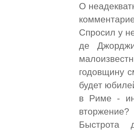
О неадекват
комментари
Спросил у н
де Джорджи
малоизвес
годовщину с
будет юбиле
в Риме - ин
вторжение?
Быстрота 