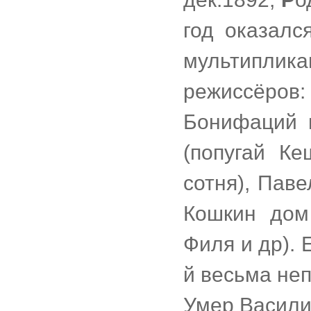
год оказалс
мультиплик
режиссёров
Бонифаций 
(попугай К
сотня), Пав
Кошкин дом
Филя и др). 
й весьма не
Умер Васили