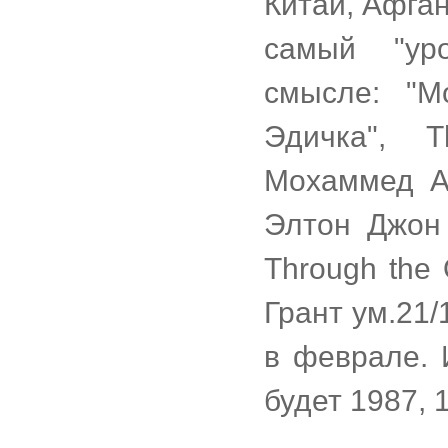
Китай, Афган
самый "ур
смысле: "М
Эдичка", T
Мохаммед Ал
Элтон Джон 
Through the 
Грант ум.21/
в феврале. 
будет 1987, 