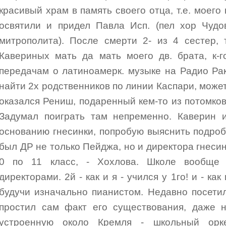
красивый храм в память своего отца, т.е. моег
освятили и придел Павла Исп. (пел хор Чудо
митрополита). После смерти 2- из 4 сестер, 
Кавериных мать да мать моего дв. брата, к-г
передачам о латиноамерк. музыке на Радио Ра
найти 2х родственников по линии Каспари, может
оказался Рениш, подаренный кем-то из потомков 
Задумал поиграть там непременно. Каверин и
основанию гнесинки, попробую выяснить подроб
был ДР не только Пейджа, но и директора гнесинс
0 по 11 класс, - Хохлова. Школе вообще
директорами. 2й - как и я - учился у 1го! и - как
будучи изначально пианистом. Недавно посетил
простил сам факт его существования, даже н
устроенную около Кремля - школьный орк