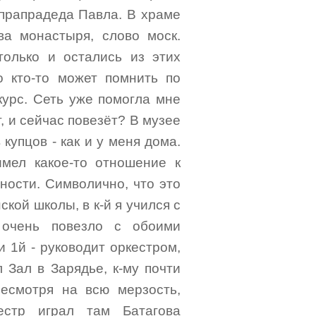
о прапрадеда Павла. В храме
ва монастыря, слово моск.
только и остались из этих
о кто-то может помнить по
курс. Сеть уже помогла мне
, и сейчас повезёт? В музее
купцов - как и у меня дома.
мел какое-то отношение к
ности. Символично, что это
кой школы, в к-й я учился с
 очень повезло с обоими
 и 1й - руководит оркестром,
 Зал в Зарядье, к-му почти
есмотря на всю мерзость,
естр играл там Батагова