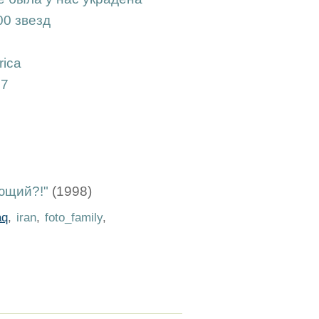
00 звезд
rica
37
ющий?!"
(1998)
aq
,
iran
,
foto_family
,