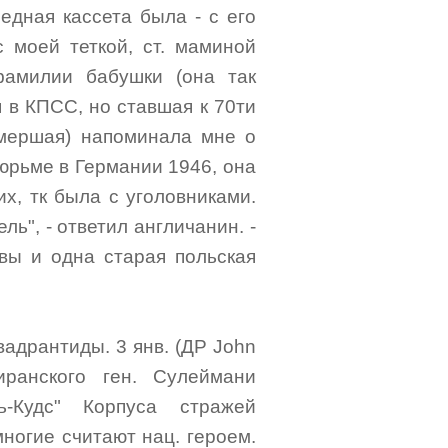
едная кассета была - с его
с моей теткой, ст. маминой
фамилии бабушки (она так
я в КПСС, но ставшая к 70ти
умершая) напоминала мне о
тюрьме в Германии 1946, она
х, тк была с уголовниками.
ль", - ответил англичанин. -
вы и одна старая польская
вадрантиды. 3 янв. (ДР John
ранского ген. Сулеймани
ь-Кудс" Корпуса стражей
 многие считают нац. героем.