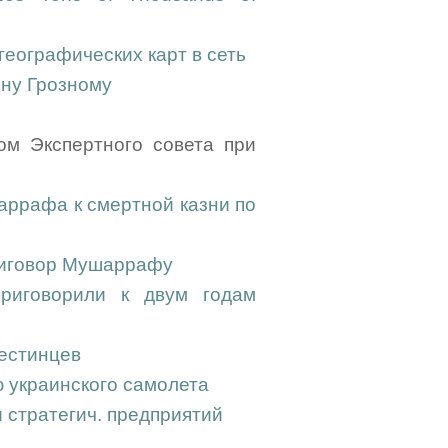
географических карт в сеть
нну Грозному
ом Экспертного совета при
аррафа к смертной казни по
риговор Мушаррафу
риговорили к двум годам
естинцев
 украинского самолета
 стратегич. предприятий