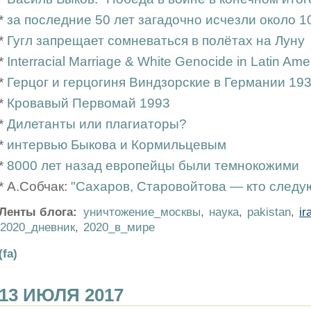
*
за последние 50 лет загадочно исчезли около 1
*
Гугл запрещает сомневаться в полётах на Луну
*
Interracial Marriage & White Genocide in Latin Ame
*
Герцог и герцогиня Виндзорские в Германии 19
*
Кровавый Первомай 1993
*
Дилетанты или плагиаторы?
*
интервью Быкова и Кормильцевым
*
8000 лет назад европейцы были темнокожими
* А.Собчак:
"Сахаров, Старовойтова — кто следу
Ленты блога:
уничтожение_москвы
,
наука
,
pakistan
,
ir
2020_дневник
,
2020_в_мире
(fa)
13 ИЮЛЯ 2017