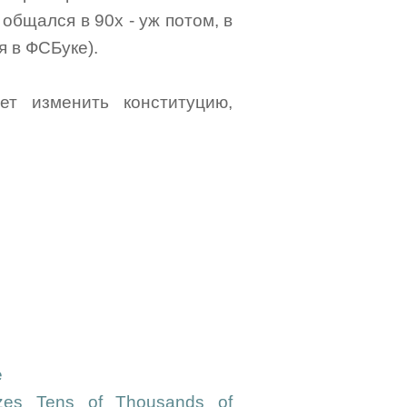
 общался в 90х - уж потом, в
я в ФСБуке).
ет изменить конституцию,
e
izes Tens of Thousands of