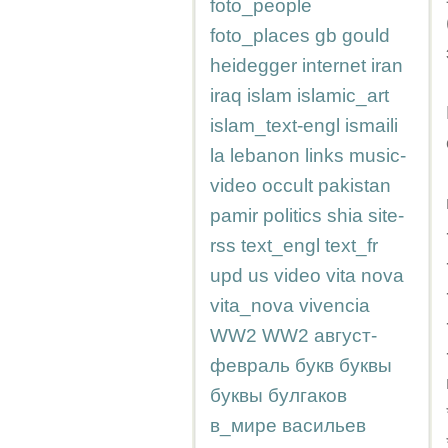
foto_people
foto_places
gb
gould
heidegger
internet
iran
iraq
islam
islamic_art
islam_text-engl
ismaili
la
lebanon
links
music-
video
occult
pakistan
pamir
politics
shia
site-
rss
text_engl
text_fr
upd
us
video
vita nova
vita_nova
vivencia
WW2
WW2
август-
февраль
букв
буквы
буквы
булгаков
в_мире
васильев