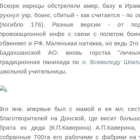
Вскоре иарнцы обстреляли амер. базу в Ирак
рухнул укр. боинг, сбитый - как считается - п
(погибло 176). Разные версии - от по
провокационной инфе с связи с полетом боинг
обвиняют и РФ. Маленькая натяжка, но ведь 2г
Бадахшанской АО: вновь горстка "личны
традиционная панихида по
о. Всеволоду Шпил
школьной учительницы.
9го янв. впервые был с мамой и ее мл. сес
благотворителей на Донской, где висит больш
брата их деда (К.П.Каверина) А.П.Каверина, 
собранные 700та его рабочими с фабрики на 