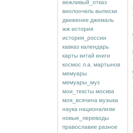
вежливый_отказ
виолончель
выписки
движение
джемаль
жж
история
история_россии
кавказ
календарь
карты
китай
книги
космос
л.а.
мартынов
мемуары
мемуары_муз
мои_тексты
москва
моя_всячина
музыка
наука
национализм
новые_переводы
православие
разное