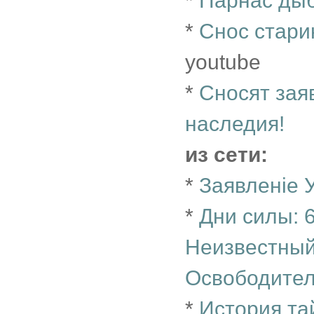
*
Парнас ды
*
Снос стари
youtube
*
Сносят зая
наследия!
из сети:
*
Заявленіе 
*
Дни силы: 
Неизвестный
Освободител
*
История та