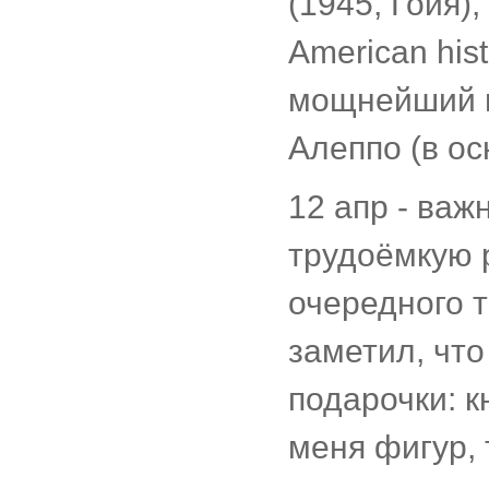
(1945, Гойя), 
American hist
мощнейший в
Алеппо (в ос
12 апр - важ
трудоёмкую р
очередного 
заметил, что
подарочки: 
меня фигур, 