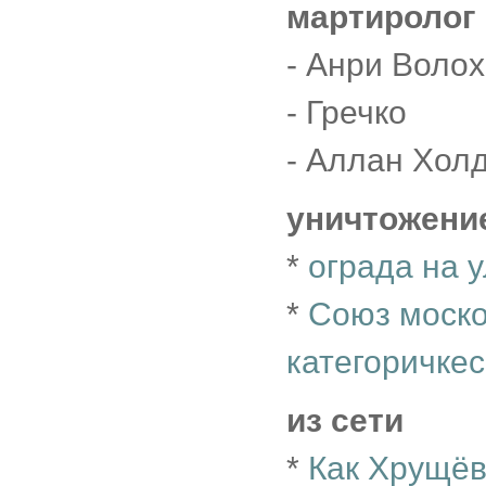
мартиролог
- Анри Воло
- Гречко
- Аллан Хол
уничтожени
*
ограда на 
*
Союз моско
категоричкес
из сети
*
Как Хрущёв