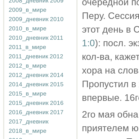
очередной п
2008_дневник
2009
2009_в_мире
Перу. Сессия
2009_дневник
2010
этот день в
2010_в_мире
2010_дневник
2011
1:0
): посл. э
2011_в_мире
кол-ва, каже
2011_дневник
2012
2012_в_мире
хора на слов
2012_дневник
2014
Пропустил в 
2014_дневник
2015
2015_в_мире
впервые. 16г
2015_дневник
2016
2016_дневник
2017
2го мая обна
2017_дневник
приятелем ю
2018_в_мире