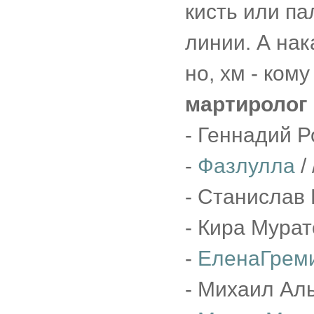
кисть или па
линии. А нак
но, хм - ком
мартиролог
- Геннадий Р
-
Фазлулла
/
- Станислав 
- Кира Мурат
-
ЕленаГреми
- Михаил Аль