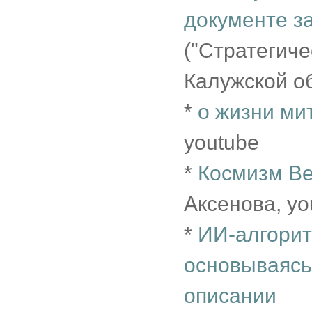
документе з
("Стратегич
Калужской о
*
о жизни ми
youtube
*
Космизм Ве
Аксенова, yo
*
ИИ-алгоритм
основываясь
описании