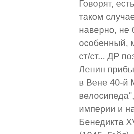
Говорят, ест
таком случае
наверно, не 
особенный, 
ст/ст... ДР 
Ленин прибыл
в Вене 40-й 
велосипеда"
империи и н
Бенедикта X