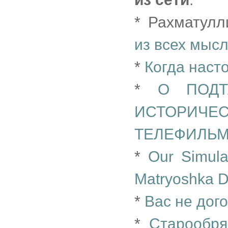
* Рахматул
из всех мыс
*
Когда наст
*
О ПОДТ
ИСТОРИЧ
ТЕЛЕФИЛЬ
*
Our Simula
Matryoshka Do
*
Вас не дого
*
Старообря