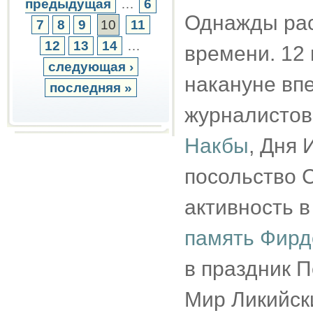
предыдущая
…
6
Однажды рас
7
8
9
10
11
12
13
14
…
времени. 12 
следующая ›
накануне вп
последняя »
журналистов 
Накбы
, Дня
посольство 
активность в
память Фирд
в праздник 
Мир Ликийск