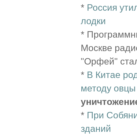
*
Россия ути
лодки
* Программн
Москве рад
"Орфей" ст
*
В Китае ро
методу овцы
уничтожени
*
При Собяни
зданий