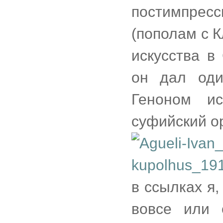
постимпрес
(пополам с К
искусства в
он дал оди
Геноном и
суфийский ор
в ссылках я,
вовсе или 