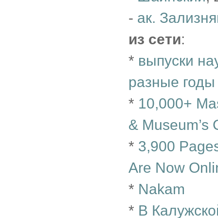
-
ак. Зализня
из сети
:
*
выпуски на
разные годы
*
10,000+ Mas
& Museum’s O
*
3,900 Pages
Are Now Onli
*
Nakam
*
В Калужско