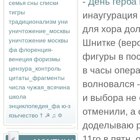
-
День герба
семья
сны
списки
тигры
инаугурация 
традиционализм
уни
для хора до
уничтожение_москвы
уничтожение москвы
Шнитке (вер
фа
флоренция-
фигуры в пос
венеция
форизмы
в часы опера
цензура_контроль
цитаты_фрагменты
волновался -
числа
чужая_всячина
и выбора не
школа
энциклопедия_фа
ю-з
отменили, а 
язычество
†
☭
♫
✡
доделываю ра
11го в пятн.