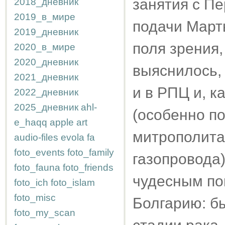
занятия с П
2018_дневник
2019_в_мире
подачи Марты
2019_дневник
поля зрения,
2020_в_мире
2020_дневник
выяснилось,
2021_дневник
и в РПЦ и, к
2022_дневник
2025_дневник
ahl-
(особенно по
e_haqq
apple
art
митрополита
audio-files
evola
fa
foto_events
foto_family
газопровода)
foto_fauna
foto_friends
чудесным по
foto_ich
foto_islam
foto_misc
Болгарию: б
foto_my_scan