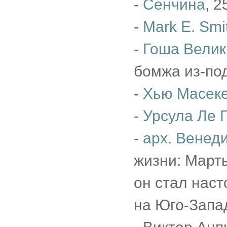
-
Сенчина
, 2
-
Mark E. Smi
-
Гоша Велик
бомжа из-под
-
Хью Масек
-
Урсула Ле 
-
арх. Венеди
жизни: Марты
он стал нас
на Юго-Запа