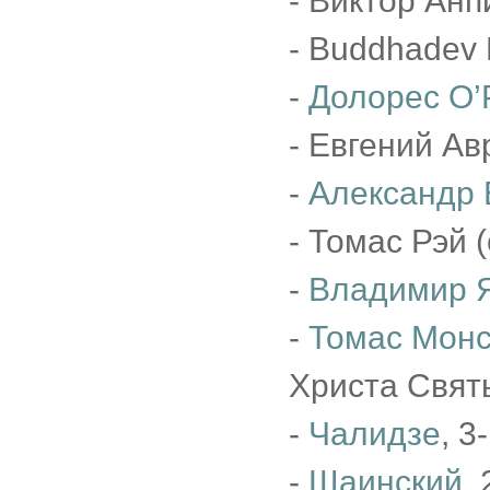
- Виктор Анп
- Buddhadev 
-
Долорес О’
- Евгений Ав
-
Александр 
- Томас Рэй 
-
Владимир 
-
Томас Мон
Христа Святы
-
Чалидзе
, 3
-
Шаинский
,