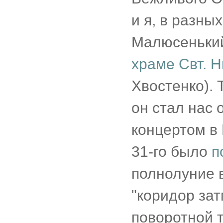
и я, в разны
Малюсенький
храме Свт. Н
Хвостенко). 
он стал нас 
концертом в 
31-го было
п
полнолуние в
"коридор зат
поворотной т