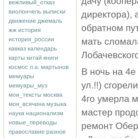
дачу (коопер
вежливый_отказ
виолончель
выписки
директора), 
движение
джемаль
обратном пут
жж
история
история_россии
мать сломала
кавказ
календарь
Лобачевского
карты
китай
книги
космос
л.а.
мартынов
В ночь на 4е
мемуары
ул.!!) сгоре
мемуары_муз
мои_тексты
москва
4го умерла м
моя_всячина
музыка
мастер прод
наука
национализм
новые_переводы
ремонт Обер
православие
разное