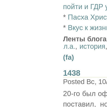
пойти и ГДР 
*
Пасха Хрис
*
Вкус к жиз
Ленты блога
л.а.
,
история
(fa)
1438
Posted Вс, 10
20-го был о
поставил, н