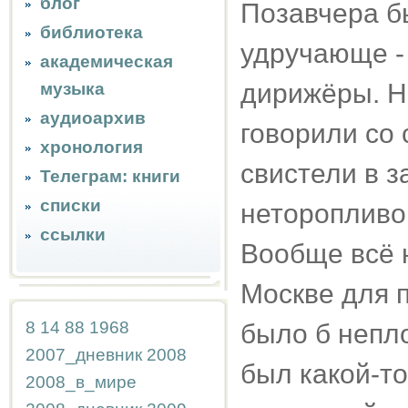
блог
Позавчера б
библиотека
удручающе - 
академическая
дирижёры. Н
музыка
аудиоархив
говорили со 
хронология
свистели в з
Телеграм: книги
списки
неторопливо 
ссылки
Вообще всё 
Москве для 
8
14
88
1968
было б непло
2007_дневник
2008
был какой-то
2008_в_мире