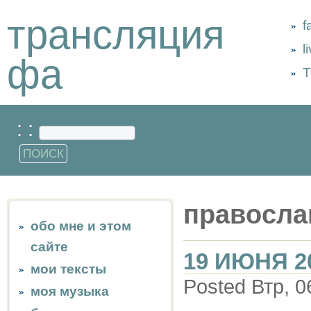
трансляция
f
l
фа
Т
: :
правосла
обо мне и этом
сайте
19 ИЮНЯ 2
мои тексты
Posted Втр, 0
моя музыка