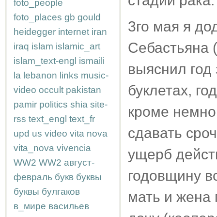
стадии рака.
foto_people
foto_places
gb
gould
3го мая я до
heidegger
internet
iran
Себастьяна (
iraq
islam
islamic_art
islam_text-engl
ismaili
выяснил год 
la
lebanon
links
music-
буклетах, го
video
occult
pakistan
pamir
politics
shia
site-
кроме немног
rss
text_engl
text_fr
сдавать сроч
upd
us
video
vita nova
vita_nova
vivencia
ущерб действ
WW2
WW2
август-
годовщину вс
февраль
букв
буквы
буквы
булгаков
мать и жена 
в_мире
васильев