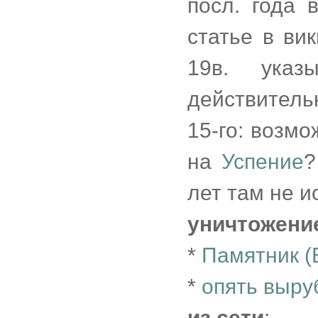
посл. года 
статье в ви
19в. указ
действитель
15-го: возмо
на
Успение
?
лет там не и
уничтожени
*
Памятник (
*
опять выру
из сети
: