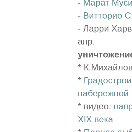
-
Марат Мус
-
Витторио С
- Ларри Харв
апр.
уничтожени
* К.Михайло
*
Градострои
набережной
* видео:
нап
XIX века