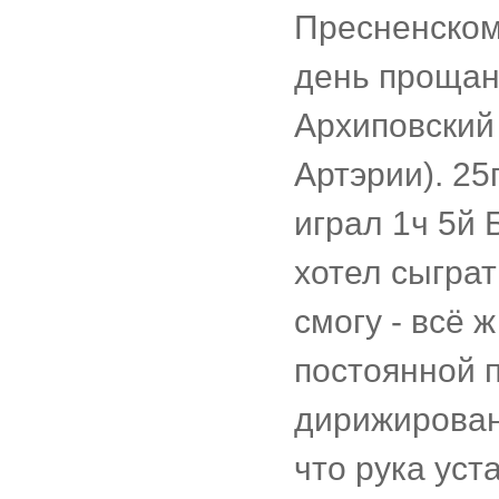
Пресненском 
день прощан
Архиповский
Артэрии). 25
играл 1ч 5й 
хотел сыграт
смогу - всё 
постоянной п
дирижировани
что рука уста