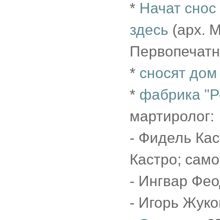
*
Начат снос 
здесь
(арх. 
Первопечатн
*
сносят дом
*
фабрика "Р
мартиролог:
- Фидель Ка
Кастро; само
- Ингвар Фео
- Игорь Жуко