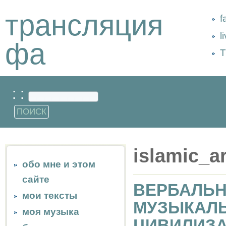
трансляция
f
l
фа
Т
: :
islamic_ar
обо мне и этом
сайте
ВЕРБАЛЬН
мои тексты
МУЗЫКАЛЬ
моя музыка
ЦИВИЛИЗ