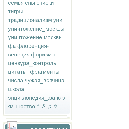
семья
сны
списки
тигры
традиционализм
уни
уничтожение_москвы
уничтожение москвы
фа
флоренция-
венеция
форизмы
цензура_контроль
цитаты_фрагменты
числа
чужая_всячина
школа
энциклопедия_фа
ю-з
язычество
†
☭
♫
✡