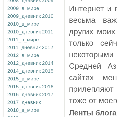
2008_дневник
2009
Интернет и 
2009_в_мире
2009_дневник
2010
весьма ва
2010_в_мире
других моих
2010_дневник
2011
2011_в_мире
только сей
2011_дневник
2012
некоторыми 
2012_в_мире
2012_дневник
2014
Средней Аз
2014_дневник
2015
сайтах ме
2015_в_мире
2015_дневник
2016
прилепляют
2016_дневник
2017
тоже от моег
2017_дневник
2018_в_мире
Ленты блога