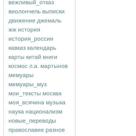
вежливый_отказ
виолончель
выписки
движение
джемаль
жж
история
история_россии
кавказ
календарь
карты
китай
книги
космос
л.а.
мартынов
мемуары
мемуары_муз
мои_тексты
москва
моя_всячина
музыка
наука
национализм
новые_переводы
православие
разное