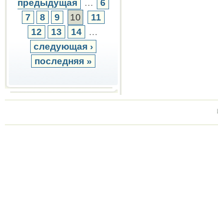
предыдущая
…
6
7
8
9
10
11
12
13
14
…
следующая ›
последняя »