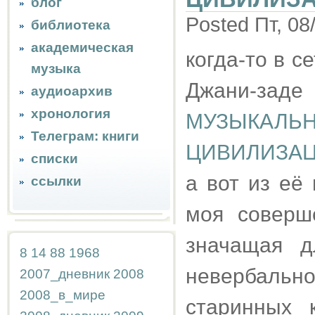
блог
Posted Пт, 08
библиотека
академическая
когда-то в 
музыка
Джани-заде
аудиоархив
хронология
МУЗЫКАЛ
Телеграм: книги
ЦИВИЛИЗА
списки
а вот из её
ссылки
моя соверш
значащая д
8
14
88
1968
невербаль
2007_дневник
2008
2008_в_мире
старинных 