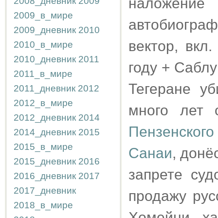
наложение 
2008_дневник
2009
2009_в_мире
автобиограф
2009_дневник
2010
вектор, вкл
2010_в_мире
2010_дневник
2011
году + Саблук
2011_в_мире
Тегеране уб
2011_дневник
2012
2012_в_мире
много лет 
2012_дневник
2014
Пензенског
2014_дневник
2015
2015_в_мире
Санаи
, дон
2015_дневник
2016
запрете суд
2016_дневник
2017
2017_дневник
продажу рус
2018_в_мире
Хомейни - ха