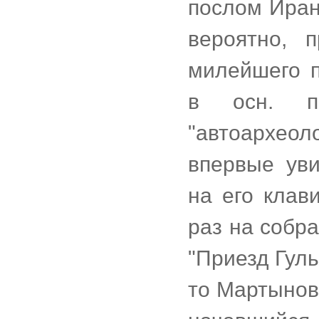
послом Иран
вероятно, п
милейшего п
в осн. п
"автоархеоло
впервые ув
на его клав
раз на собр
"Приезд Гуль
то Мартынов