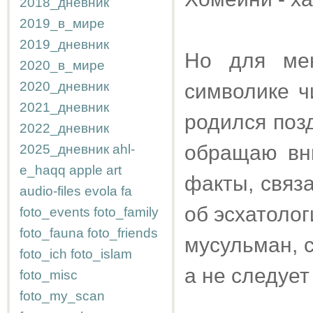
2018_дневник
2019_в_мире
2019_дневник
Но для ме
2020_в_мире
2020_дневник
символике чи
2021_дневник
родился позд
2022_дневник
обращаю вн
2025_дневник
ahl-
e_haqq
apple
art
факты, связа
audio-files
evola
fa
об эсхатоло
foto_events
foto_family
foto_fauna
foto_friends
мусульман, 
foto_ich
foto_islam
а не следует
foto_misc
foto_my_scan