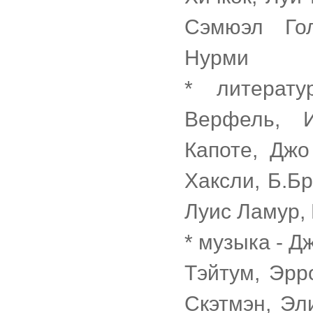
Сэмюэл Го
Нурми
* литерат
Верфель, И
Капоте, Джо
Хаксли, Б.Б
Луис Ламур,
* музыка - Д
Тэйтум, Эрр
Скэтмэн, Эл