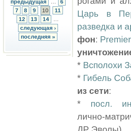
рогами и ал
предыдущая
…
6
7
8
9
10
11
Царь в Пер
12
13
14
…
разведка и 
следующая ›
последняя »
фон
:
Premier
уничтожени
*
Всполохи З
*
Гибель Соб
из сети
:
*
посл. и
лично-матри
ДР Эволы)