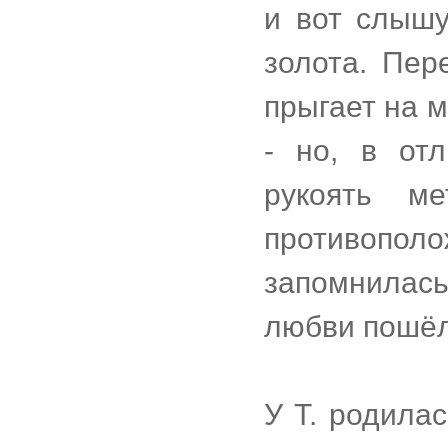
и вот слышу
золота. Пер
прыгает на 
- но, в от
рукоять м
противоп
запомнилась
любви пошёл 
У Т. родила