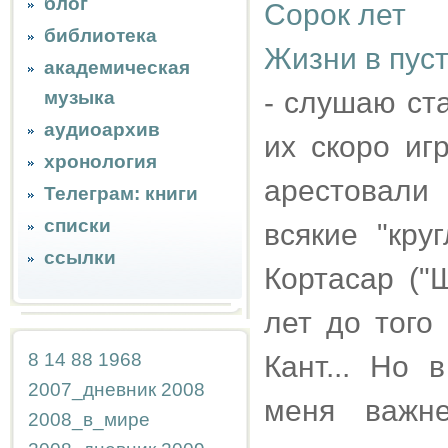
блог
Сорок лет
библиотека
Жизни в пус
академическая
- слушаю ст
музыка
аудиоархив
их скоро иг
хронология
арестовали
Телеграм: книги
списки
всякие "кру
ссылки
Кортасар ("
лет до того
8
14
88
1968
Кант... Но 
2007_дневник
2008
меня важне
2008_в_мире