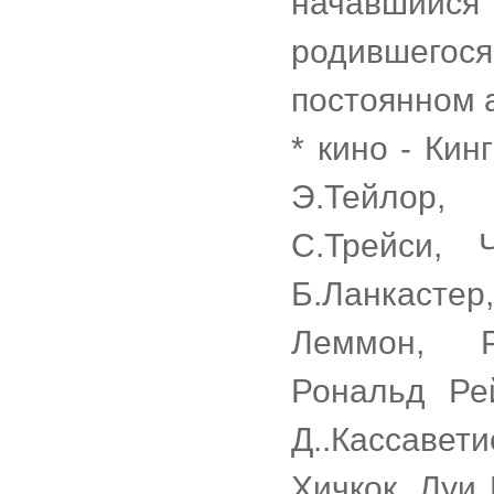
начавшийся 
родившегос
постоянном 
* кино - Кин
Э.Тейлор,
С.Трейси, 
Б.Ланкасте
Леммон, Р
Рональд Ре
Д..Кассавет
Хичкок, Луи