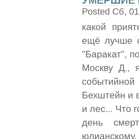
УМЕРШИЕ 
Posted Сб, 01
какой прият
ещё лучше с
"Баракат", п
Москву Д., 
событийной 
Бехштейн и в
и лес... Что
день смер
юлианскому,