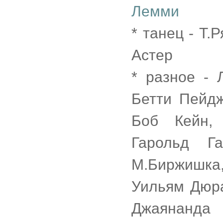
Лемми
* танец - Т.
Астер
* разное - 
Бетти Пейдж
Боб Кейн, 
Гарольд Г
М.Биржишка,
Уильям Дюра
Джаянанда 