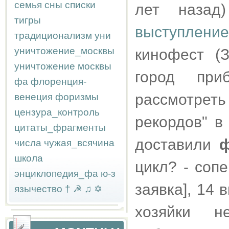
семья
сны
списки
лет наза
тигры
выступлени
традиционализм
уни
уничтожение_москвы
кинофест (З
уничтожение москвы
город при
фа
флоренция-
рассмотрет
венеция
форизмы
цензура_контроль
рекордов" в
цитаты_фрагменты
доставили
числа
чужая_всячина
школа
цикл? - соп
энциклопедия_фа
ю-з
заявка], 14 
язычество
†
☭
♫
✡
хозяйки н