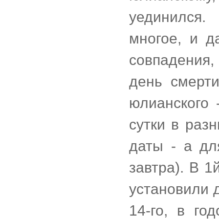
уединился.
многое, и д
совпадения,
день смерт
юлианского 
сутки в раз
даты - а дл
завтра). В 
установили д
14-го, в го