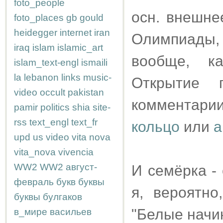
foto_people
осн. внешне
foto_places
gb
gould
heidegger
internet
iran
Олимпиады, 
iraq
islam
islamic_art
вообще, к
islam_text-engl
ismaili
la
lebanon
links
music-
Открытие 
video
occult
pakistan
комментарии
pamir
politics
shia
site-
rss
text_engl
text_fr
кольцо
или
а
upd
us
video
vita nova
vita_nova
vivencia
WW2
WW2
август-
И семёрка - 
февраль
букв
буквы
я, вероятн
буквы
булгаков
"Белые начи
в_мире
васильев