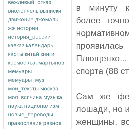
вежливый_отказ
в минуту к
виолончель
выписки
более точно
движение
джемаль
жж
история
нормативн
история_россии
проявилась
кавказ
календарь
карты
китай
книги
Плющенко...
космос
л.а.
мартынов
спорта (88 ст
мемуары
мемуары_муз
мои_тексты
москва
Сам же фев
моя_всячина
музыка
наука
национализм
лошади, но и
новые_переводы
женщины, во
православие
разное