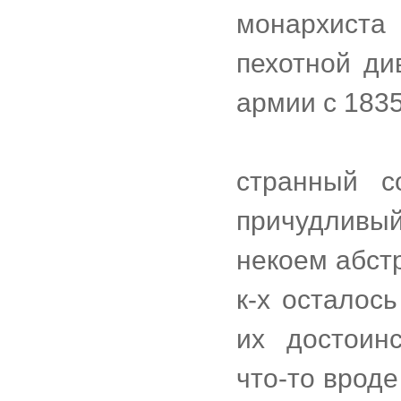
монархиста
пехотной ди
армии с 1835
странный с
причудливы
некоем абст
к-х осталос
их достоин
что-то вроде