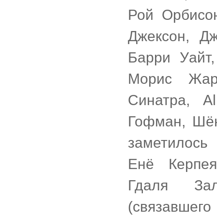
Рой Орбисон
Джексон, Д
Барри Уайт
Морис Жар
Синатра, A
Гофман, Шён
заметилось 
Енё Керпея
Гдаля Зал
(связавшег