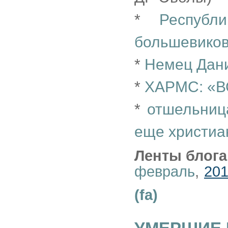
*
Республи
большевико
*
Немец Дан
*
ХАРМС: «В
*
отшельница
еще христиа
Ленты блога
февраль
,
20
(fa)