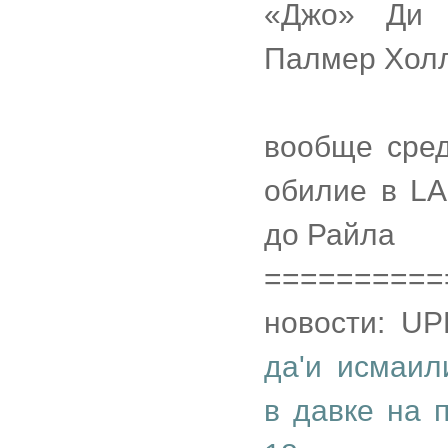
«Джо» Ди
Палмер Хол
вообще сред
обилие в LA
до Райла
==========
новости: U
да'и исмаил
в давке на 