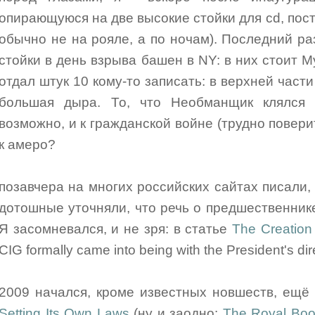
опирающуюся на две высокие стойки для cd, пост
обычно не на рояле, а по ночам). Последний р
стойки в день взрыва башен в NY: в них стоит М
отдал штук 10 кому-то записать: в верхней част
большая дыра. То, что Необманщик клялся 
возможно, и к гражданской войне (трудно поверит
к амеро?
позавчера на многих российских сайтах писали, 
дотошные уточняли, что речь о предшественнике -
Я засомневался, и не зря: в статье
The Creation
CIG formally came into being with the President's di
2009 начался, кроме известных новшеств, ещё
Setting Its Own Laws
(ну и заодно:
The Royal Boo