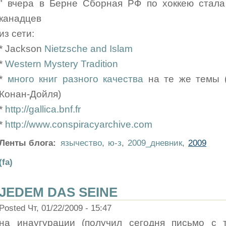
" вчера в Берне Сборная РФ по хоккею стала
канадцев
из сети:
* Jackson
Nietzsche and Islam
*
Western Mystery Tradition
*
много книг разного качества
на те же темы (
Конан-Дойля)
*
http://gallica.bnf.fr
*
http://www.conspiracyarchive.com
Ленты блога:
язычество
,
ю-з
,
2009_дневник
,
2009
(fa)
JEDEM DAS SEINE
Posted Чт, 01/22/2009 - 15:47
на инаугурации (получил сегодня письмо с 