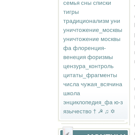
семья
сны
списки
тигры
традиционализм
уни
уничтожение_москвы
уничтожение москвы
фа
флоренция-
венеция
форизмы
цензура_контроль
цитаты_фрагменты
числа
чужая_всячина
школа
энциклопедия_фа
ю-з
язычество
†
☭
♫
✡