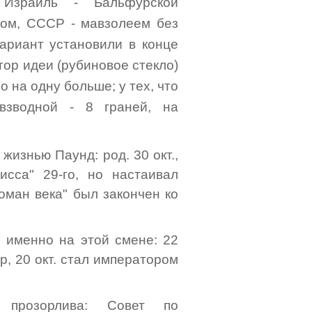
 Израиль - Бальфурской
зом, СССР - мавзолеем без
ариант установили в конце
втор идеи (рубиновое стекло)
ло на одну больше; у тех, что
взводной - 8 граней, на
жизнью Паунд: род. 30 окт.,
исса" 29-го, но настаивал
роман века" был закончен ко
и именно на этой смене: 22
р, 20 окт. стал императором
 прозорлива: Совет по