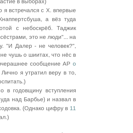
астие в выборах)
о я встречался с Х. впервые
 Кнаппертсбуша, а вёз туда
отой с небоскрёб. Таджик
сёстрами, это не люди"... на
. "И Далер - не человек?",
не чушь о шиитах, что нёс в
 вчерашнее сообщение AP
о
Лично я утратил веру в то,
оспитать.)
но в годовщину вступления
уда над Барбье) и назвал в
оходовка. (Однако цифру в
11
ал.)