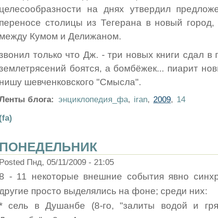
целесообразности на днях утвердил предлож
переносе столицы из Тегерана в новый город,
между Кумом и Делижаном.
звонил только что Дж. - три новых книги сдал в п
землетрясений боятся, а бомбёжек... пиарит но
нишу шевченковского "Смысла".
Ленты блога:
энциклопедия_фа
,
iran
,
2009
,
14
(fa)
ПОНЕДЕЛЬНИК
Posted Пнд, 05/11/2009 - 21:05
8 - 11 некоторые внешние события явно синх
другие просто выделялись на фоне; среди них:
* сель в Душанбе (8-го, "залиты водой и гр