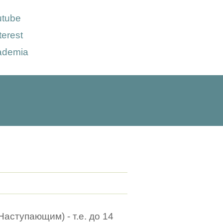
utube
terest
ademia
Наступающим) - т.е. до 14