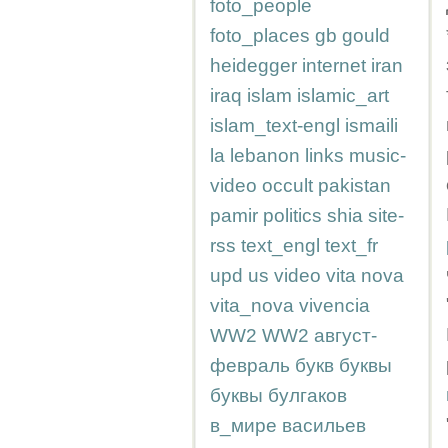
foto_people
foto_places
gb
gould
heidegger
internet
iran
iraq
islam
islamic_art
islam_text-engl
ismaili
la
lebanon
links
music-
video
occult
pakistan
pamir
politics
shia
site-
rss
text_engl
text_fr
upd
us
video
vita nova
vita_nova
vivencia
WW2
WW2
август-
февраль
букв
буквы
буквы
булгаков
в_мире
васильев