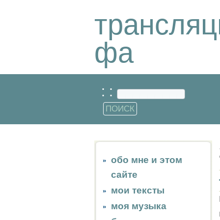
трансляц
фа
: :
обо мне и этом
сайте
мои тексты
моя музыка