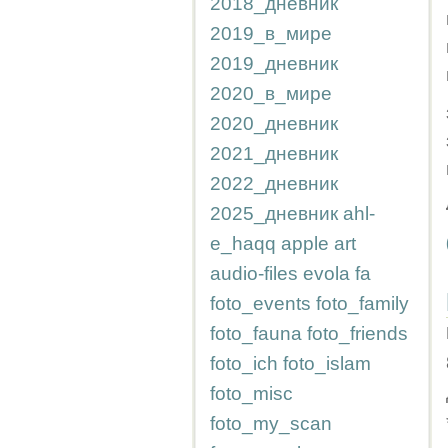
2018_дневник
2019_в_мире
2019_дневник
2020_в_мире
2020_дневник
2021_дневник
2022_дневник
2025_дневник
ahl-
e_haqq
apple
art
audio-files
evola
fa
foto_events
foto_family
foto_fauna
foto_friends
foto_ich
foto_islam
foto_misc
foto_my_scan