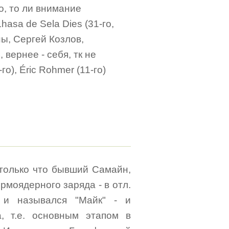
о, то ли внимание
asa de Sela Dies (31-го,
ы, Сергей Козлов,
вернее - себя, тк не
о), Éric Rohmer (11-го)
 только что бывший Самайн,
рмоядерного заряда - в отл.
 и назывался "Майк" - и
, т.е. основным этапом в