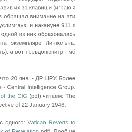
авив их за клавиши (играю я
аз обращал внимание на эти
услимгауз, и накануне 911 я
и одной из них образовалась
на экземпляре Линкольна,
ь), а вот псевдопюпитр - мб
что 20 янв. - ДР ЦРУ. Более
 Central Intelligence Group.
 of the CIG
(pdf) читаем: The
rective of 22 January 1946.
 с одного:
Vatican Reverts to
k of Revelation
pdf). Вообще