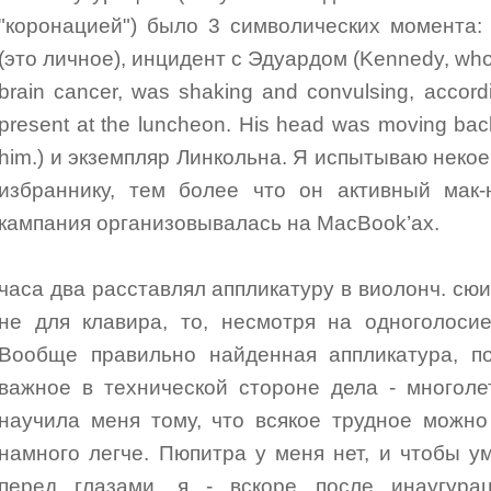
"коронацией") было 3 символических момента:
(это личное), инцидент с Эдуардом (Kennedy, who 
brain cancer, was shaking and convulsing, accord
present at the luncheon. His head was moving bac
him.) и экземпляр Линкольна. Я испытываю неко
избраннику, тем более что он активный мак-
кампания организовывалась на MacBook’ах.
часа два расставлял аппликатуру в виолонч. сюит
не для клавира, то, несмотря на одноголосие
Вообще правильно найденная аппликатура, по
важное в технической стороне дела - многоле
научила меня тому, что всякое трудное можно
намного легче. Пюпитра у меня нет, и чтобы у
перед глазами, я - вскоре после инаугурац