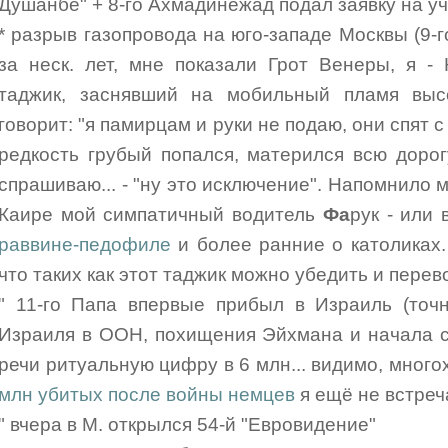
Душанбе" + 8-го Ахмадинежад подал заявку на уч
* разрыв газопровода на юго-западе Москвы (9-г
за неск. лет, мне показали Грот Венеры, я -
таджик, заснявший на мобильный пламя выс
говорит: "я памирцам и руки не подаю, они спят с 
редкость грубый попался, матерился всю дорогу
спрашиваю... - "ну это исключение". Напомнило м
Каире мой симпатичный водитель
Фа
рук - или
раввине-педофиле
и более ранние о католиках. 
что таких как этот таджик можно убедить и перев
" 11-го Папа впервые прибыл в Израиль (точ
Израиля в ООН, похищения Эйхмана и начала с
речи ритуальную цифру в 6 млн... видимо, мног
млн убитых после войны немцев
я ещё не встреч
" вчера в М. открылся 54-й "Евровидение"