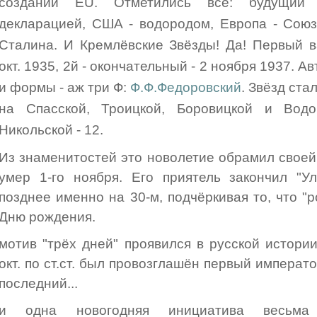
создании EU. Отметились все: будущий
декларацией, США - водородом, Европа - Сою
Сталина. И Кремлёвские Звёзды! Да! Первый в
окт. 1935, 2й - окончательный - 2 ноября 1937. А
и формы - аж три Ф:
Ф.Ф.Федоровский
. Звёзд ста
на Спасской, Троицкой, Боровицкой и Водо
Никольской - 12.
Из знаменитостей это новолетие обрамил своей 
умер 1-го ноября. Его приятель закончил "Ул
позднее именно на 30-м, подчёркивая то, что "
Дню рождения.
мотив "трёх дней" проявился в русской истори
окт. по ст.ст. был провозглашён первый императо
последний...
и одна новогодняя инициатива весьма