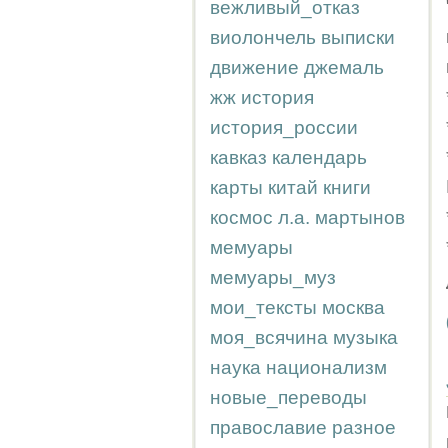
вежливый_отказ
виолончель
выписки
движение
джемаль
жж
история
история_россии
кавказ
календарь
карты
китай
книги
космос
л.а.
мартынов
мемуары
мемуары_муз
мои_тексты
москва
моя_всячина
музыка
наука
национализм
новые_переводы
православие
разное