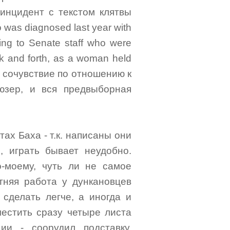
 инцидент с текстом клятвы
was diagnosed last year with
ing to Senate staff who were
k and forth, as a woman held
е сочувствие по отношению к
юзер, и вся предвыборная
ах Баха - т.к. написаны они
, играть бывает неудобно.
-моему, чуть ли не самое
тняя работа у дункановцев
 сделать легче, а иногда и
местить сразу четыре листа
ии - соорудил подставку,