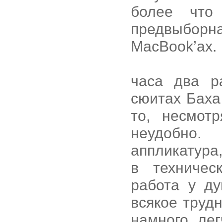
более что
предвыборн
MacBook’ах.
часа два р
сюитах Баха 
то, несмот
неудобно.
аппликатура
в техничес
работа у ду
всякое труд
намного ле