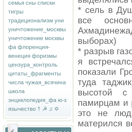
семья
сны
списки
* сель в Ду
тигры
все основ
традиционализм
уни
Ахмадинеж
уничтожение_москвы
уничтожение москвы
выборах)
фа
флоренция-
* разрыв газ
венеция
форизмы
я встречалс
цензура_контроль
показали Гр
цитаты_фрагменты
туда таджи
числа
чужая_всячина
высотой с 
школа
энциклопедия_фа
ю-з
памирцам и 
язычество
†
☭
♫
✡
это не люди
матерился в