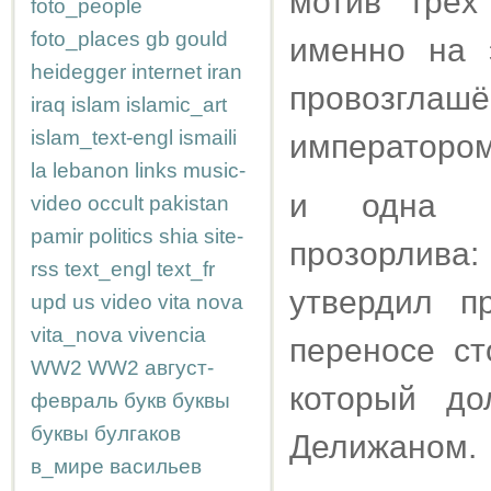
мотив "трёх
foto_people
foto_places
gb
gould
именно на э
heidegger
internet
iran
провозглашё
iraq
islam
islamic_art
islam_text-engl
ismaili
императором
la
lebanon
links
music-
и одна но
video
occult
pakistan
pamir
politics
shia
site-
прозорлива:
rss
text_engl
text_fr
утвердил п
upd
us
video
vita nova
vita_nova
vivencia
переносе ст
WW2
WW2
август-
который д
февраль
букв
буквы
буквы
булгаков
Делижаном.
в_мире
васильев