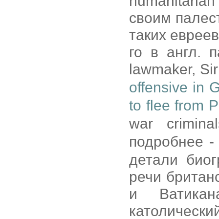
humanitarian
своим палес
таких евреев
го в англ. п
lawmaker, Si
offensive in 
to flee from 
war crimina
подробнее 
детали биог
речи британ
и Ватикан
католичес