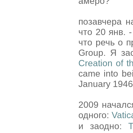
амеро?
позавчера н
что 20 янв.
что речь о п
Group. Я за
Creation of t
came into bei
January 1946
2009 началс
одного:
Vatic
и заодно: