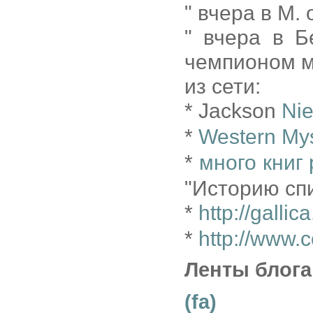
" вчера в М.
" вчера в 
чемпионом м
из сети:
* Jackson
Nie
*
Western Mys
*
много книг 
"Историю сп
*
http://gallica
*
http://www.
Ленты блога
(fa)