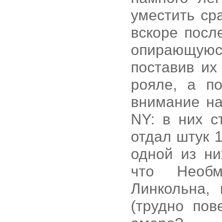
уместить ср
вскоре посл
опирающуюс
поставив их
рояле, а п
внимание на
NY: в них с
отдал штук 1
одной из ни
что Необм
Линкольна,
(трудно пов