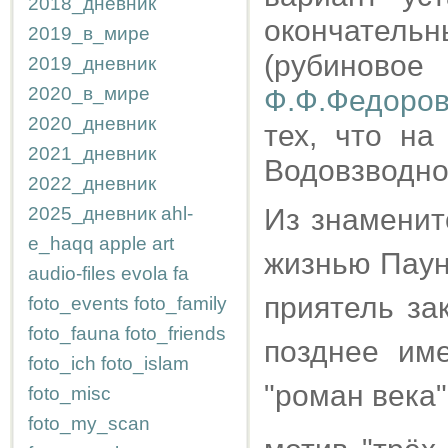
2018_дневник
окончатель
2019_в_мире
(рубиново
2019_дневник
2020_в_мире
Ф.Ф.Федоров
2020_дневник
тех, что на
2021_дневник
Водовзводной
2022_дневник
2025_дневник
ahl-
Из знаменит
e_haqq
apple
art
жизнью Паунд
audio-files
evola
fa
приятель за
foto_events
foto_family
foto_fauna
foto_friends
позднее име
foto_ich
foto_islam
"роман века
foto_misc
foto_my_scan