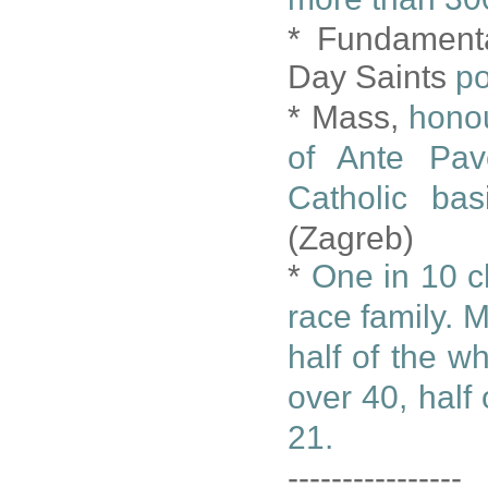
* Fundamenta
Day Saints
po
* Mass,
honou
of Ante Pav
Catholic ba
(Zagreb)
*
One in 10 c
race family. M
half of the wh
over 40, half
21.
----------------