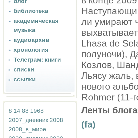
в конце 2009
блог
Наступающим)
библиотека
ли умирают 
академическая
музыка
выхватывает
аудиоархив
Lhasa de Sel
хронология
полуночи), 
Телеграм: книги
Козлов, Шан
списки
Льясу жаль, 
ссылки
нового альбом
Rohmer (11-г
Ленты блога
8
14
88
1968
2007_дневник
2008
(fa)
2008_в_мире