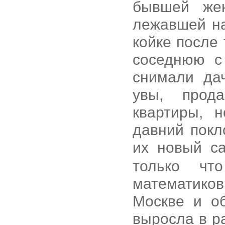
бывшей же
лежавшей на
койке после 
соседнюю с
снимали да
увы, прод
квартиры, 
давний покл
их новый с
только чт
математико
Москве и о
выросла в р