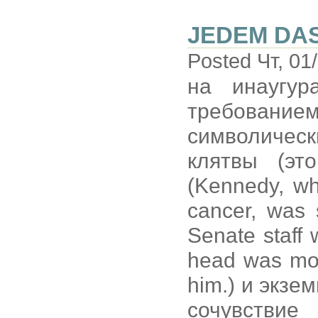
JEDEM DAS
Posted Чт, 01
на инаугур
требованием
символичес
клятвы (эт
(Kennedy, wh
cancer, was 
Senate staff 
head was mov
him.) и экз
сочувствие