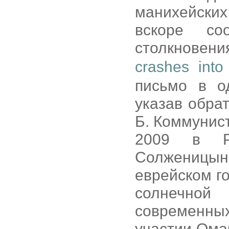
манихейски
вскоре с
столкновени
crashes int
письмо в о
указав обра
Б. Коммунист
2009 в Р
Солженицын
еврейском го
солнечной
современны
участии Ома