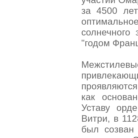
за 4500 ле
оптимально
солнечного 
"годом Франц
Межстиле
привлекающ
проявляютс
как основа
Уставу орд
Витри, в 112
был созван