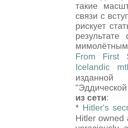
такие масш
связи с всту
рискует ста
результате
мимолётным
From First 
Icelandic m
изданной
"Эддической
из сети
:
*
Hitler's sec
Hitler owned