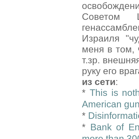
освобожде
Советом Ц
генассамбле
Израиля "ч
меня в том,
т.зр. внешня
руку его враг
из сети
:
*
This is not
American gu
*
Disinformat
*
Bank of Eng
more than 30