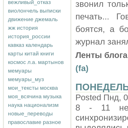
вежливый_отказ
звонил толь
виолончель
выписки
печать... Г
движение
джемаль
боятся, а б
жж
история
история_россии
журнал заня
кавказ
календарь
карты
китай
книги
Ленты блога
космос
л.а.
мартынов
(fa)
мемуары
мемуары_муз
ПОНЕДЕЛ
мои_тексты
москва
Posted Пнд, 0
моя_всячина
музыка
наука
национализм
8 - 11 не
новые_переводы
синхронизир
православие
разное
выделялись 