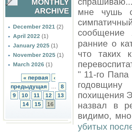
спрашиваю..
MONTHLY
ARCHIVE
мне чушь 
симпатичны
December 2021
(2)
сообщение
April 2022
(1)
ранние о ка
January 2025
(1)
что таких 
November 2025
(1)
перевоспитат
March 2026
(1)
" 11-го Пап
« первая
‹
годовщину
предыдущая
…
8
похищения Э
9
10
11
12
13
назвал в р
14
15
16
видимо, мно
убитых посл