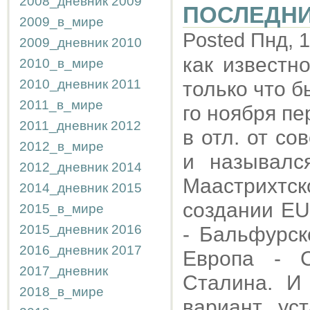
2008_дневник
2009
ПОСЛЕДНИ
2009_в_мире
Posted Пнд, 1
2009_дневник
2010
как известн
2010_в_мире
2010_дневник
2011
только что 
2011_в_мире
го ноября пе
2011_дневник
2012
в отл. от со
2012_в_мире
и называлс
2012_дневник
2014
Маастрихтско
2014_дневник
2015
создании EU
2015_в_мире
2015_дневник
2016
- Бальфурск
2016_дневник
2017
Европа - 
2017_дневник
Сталина. И
2018_в_мире
вариант ус