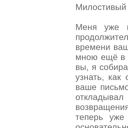
Милостивый 
Меня уже н
продолжите
времени ваш
мною ещё в 
вы, я собир
узнать, как
ваше письмо
откладывал
возвращени
теперь уже
основатель