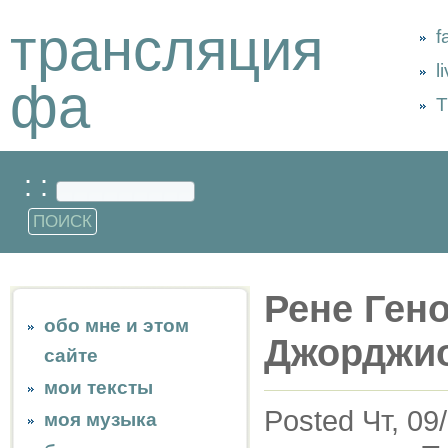
трансляция
f
l
фа
Т
: :
Рене Гено
обо мне и этом
Джорджи
сайте
мои тексты
Posted Чт, 09
моя музыка