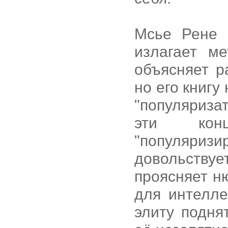
Мсье Рене 
излагает ме
объясняет р
но его книгу
"популяриза
эти конц
"популяри
довольству
проясняет н
для интелле
элиту подня