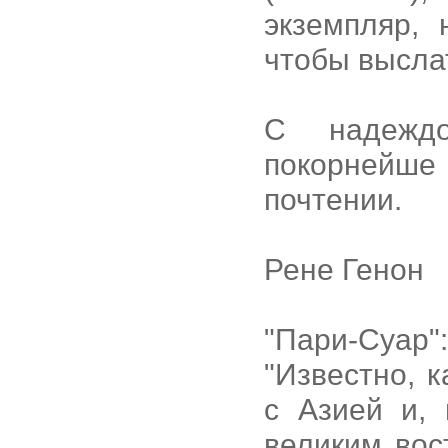
экземпляр,
чтобы выслат
С надежд
покорнейше
почтении.
Рене Генон
"Пари-Суар":
"Известно, 
с Азией и, 
великим вос