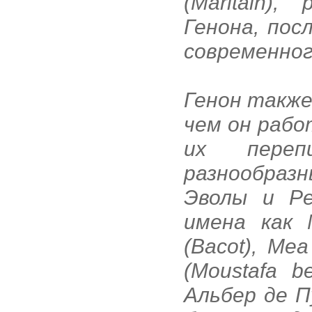
(Maritain)
Генона, пос
современног
Генон также
чем он рабо
их переп
разнообраз
Эволы и Ре
имена как М
(Bacot), Ме
(Moustafa b
Альбер де П