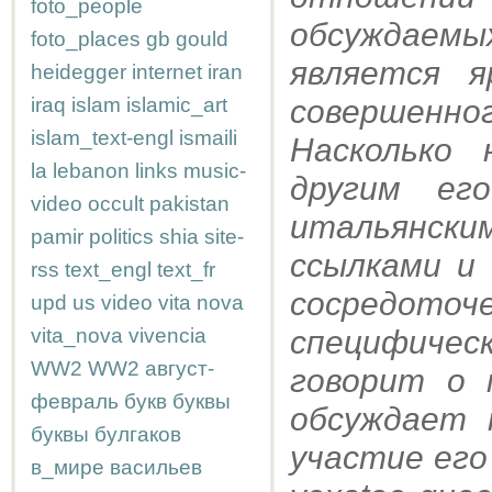
foto_people
обсуждаемы
foto_places
gb
gould
является я
heidegger
internet
iran
iraq
islam
islamic_art
совершенно
islam_text-engl
ismaili
Насколько 
la
lebanon
links
music-
другим ег
video
occult
pakistan
итальянск
pamir
politics
shia
site-
ссылками и 
rss
text_engl
text_fr
сосредот
upd
us
video
vita nova
vita_nova
vivencia
специфическ
WW2
WW2
август-
говорит о 
февраль
букв
буквы
обсуждает 
буквы
булгаков
участие его
в_мире
васильев