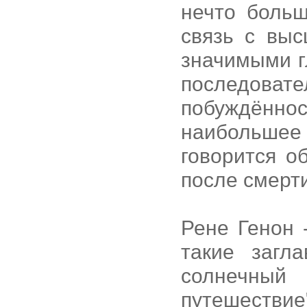
нечто больш
связь с вы
значимыми г
последоват
побуждённос
наибольшее
говорится о
после смерти
Рене Генон 
такие загл
солнечны
путешестви