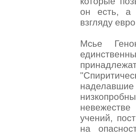
которые поз
он есть, а
взгляду евро
Мсье Гено
единственны
принадлежа
"Спиритиче
наделавшие
низкопробн
невежестве
учений, пос
на опаснос