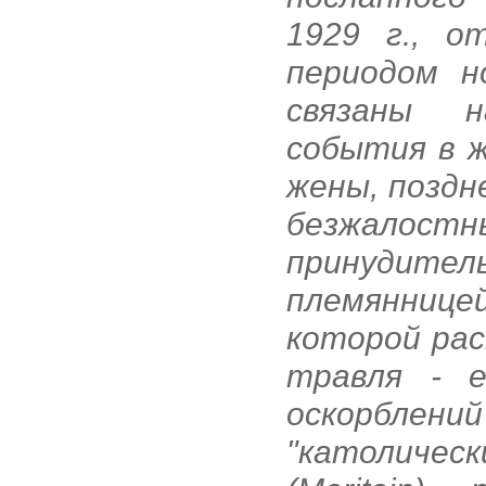
1929 г., о
периодом н
связаны н
события в ж
жены, поздн
безжалост
принудит
племянниц
которой рас
травля - е
оскорблений
"католичес