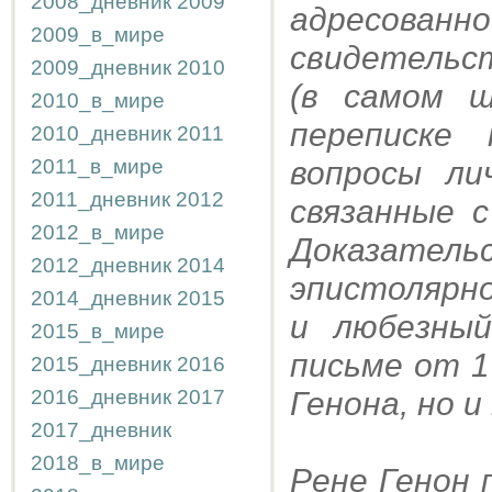
2008_дневник
2009
адресованн
2009_в_мире
свидетельс
2009_дневник
2010
(в самом ш
2010_в_мире
переписке
2010_дневник
2011
2011_в_мире
вопросы ли
2011_дневник
2012
связанные с
2012_в_мире
Доказател
2012_дневник
2014
эпистолярн
2014_дневник
2015
и любезный
2015_в_мире
письме от 1
2015_дневник
2016
2016_дневник
2017
Генона, но и
2017_дневник
2018_в_мире
Рене Генон 