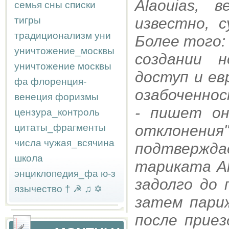
Alaouias, 
семья
сны
списки
тигры
известно, 
традиционализм
уни
Более того:
уничтожение_москвы
создании 
уничтожение москвы
доступ и ев
фа
флоренция-
озабоченнос
венеция
форизмы
- пишет он
цензура_контроль
цитаты_фрагменты
отклоне
числа
чужая_всячина
подтверж
школа
тариката Al
энциклопедия_фа
ю-з
задолго до 
язычество
†
☭
♫
✡
затем пари
после прие