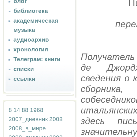
П
блог
библиотека
академическая
пере
музыка
аудиоархив
хронология
Получатель 
Телеграм: книги
де Джордж
списки
сведения о 
ссылки
сборника
собеседник
итальянск
8
14
88
1968
2007_дневник
2008
здесь пис
2008_в_мире
значительн