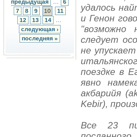
предыдущая
…
6
удалось най
7
8
9
10
11
и Генон гов
12
13
14
…
"возможно 
следующая ›
следует ос
последняя »
не упускает
итальянск
поездке в Е
явно намек
акбарийя (ak
Kebir), прои
Все 23 пи
посланного