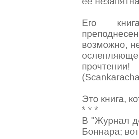
её незапятна
Его книг
преподнесе
возможно, н
ослепляюще
прочтени
(Scankaracha
Это книга, к
* * *
В "Журнал д
Боннара; вот