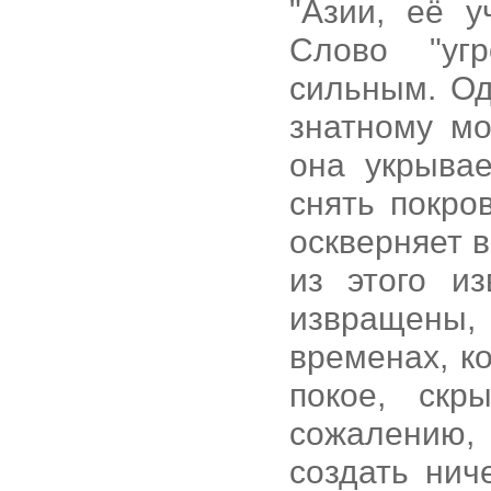
"Азии, её у
Слово "уг
сильным. Од
знатному мо
она укрывае
снять покро
оскверняет в
из этого и
извращены,
временах, к
покое, скр
сожалению,
создать нич