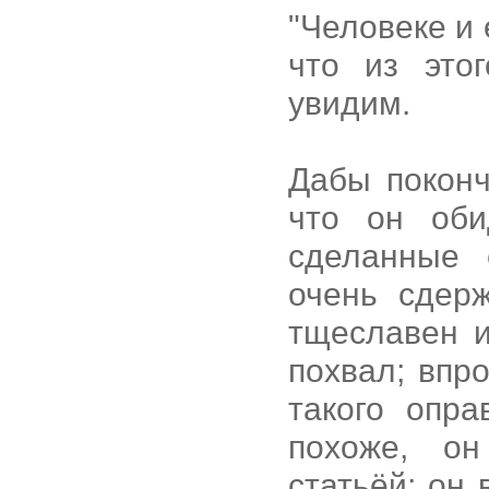
"Человеке и 
что из это
увидим.
Дабы поконч
что он оби
сделанные 
очень сдер
тщеславен и
похвал; впр
такого опра
похоже, о
статьёй; он