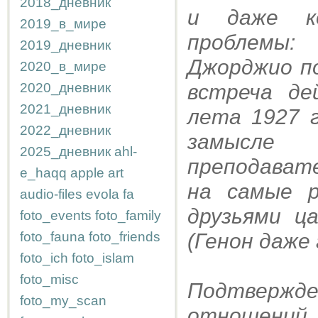
2018_дневник
и даже ко
2019_в_мире
проблемы:
2019_дневник
Джорджио по
2020_в_мире
2020_дневник
встреча де
2021_дневник
лета 1927 
2022_дневник
замысле
2025_дневник
ahl-
преподавате
e_haqq
apple
art
на самые р
audio-files
evola
fa
друзьями ц
foto_events
foto_family
foto_fauna
foto_friends
(Генон даже 
foto_ich
foto_islam
foto_misc
Подтвержд
foto_my_scan
отношени