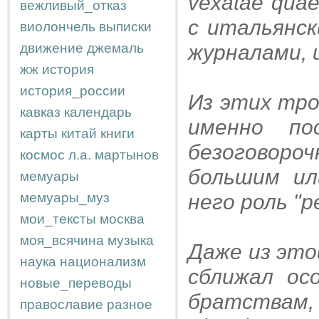
vexatae qua
вежливый_отказ
с итальянс
виолончель
выписки
движение
джемаль
журналами, 
жж
история
история_россии
Из этих тро
кавказ
календарь
именно по
карты
китай
книги
безоговороч
космос
л.а.
мартынов
большим ил
мемуары
мемуары_муз
него роль "р
мои_тексты
москва
моя_всячина
музыка
Даже из это
наука
национализм
сближал ос
новые_переводы
братствам,
православие
разное