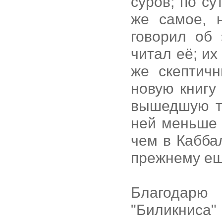
суров; по с
же самое, 
говорил об 
читал её; и
же скептич
новую книгу
вышедшую тр
ней меньше 
чем в Каббал
прежнему ещ
Благодар
"Биликниса" 