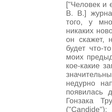
["Человек и 
В. В.] журн
того, у мн
никаких нов
он скажет, 
будет что-т
моих предыд
кое-какие з
значительн
недурно на
появилась 
Гонзака Тр
("Candide