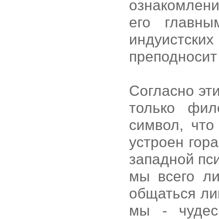
ознакомлени
его главны
индуистски
преподносит
Согласно эт
только фил
символ, что
устроен гор
западной пси
мы всего л
общаться ли
мы - чудес