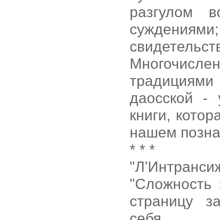
разгулом в
суждениями;
свидетельс
Многочисле
традициями 
даосской - 
книги, кото
нашем позна
* * *
"Л'Интранси
"Сложность 
страницу з
себя.