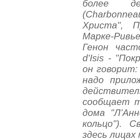
более де
(Charbonnea
Христа", П
Марке-Ривье
Генон част
d'Isis - "П
он говорит:
надо прило
действите
сообщает т
дома "Л'Анн
кольцо"). 
здесь лицах