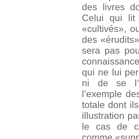
des livres do
Celui qui li
«cultivés», o
des «érudits»
sera pas pou
connaissance,
qui ne lui pe
ni de se l’
l’exemple des
totale dont i
illustration p
le cas de c
comme «suppor