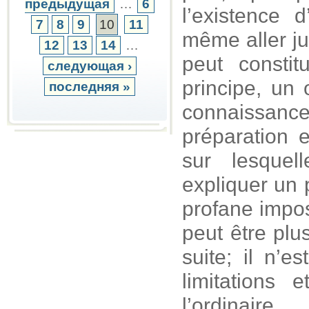
предыдущая
…
6
l’existence 
7
8
9
10
11
même aller ju
12
13
14
…
peut consti
следующая ›
principe, un 
последняя »
connaissance,
préparation e
sur lesque
expliquer un 
profane impos
peut être plus
suite; il n’e
limitations
l’ordinair