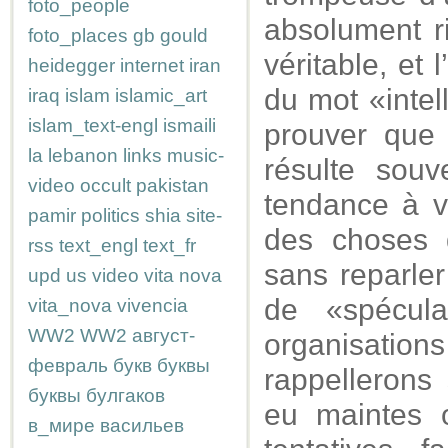
foto_people
absolument ri
foto_places
gb
gould
véritable, et 
heidegger
internet
iran
du mot «intel
iraq
islam
islamic_art
islam_text-engl
ismaili
prouver que 
la
lebanon
links
music-
résulte souv
video
occult
pakistan
tendance à vo
pamir
politics
shia
site-
des choses q
rss
text_engl
text_fr
sans reparler
upd
us
video
vita nova
de «spécula
vita_nova
vivencia
WW2
WW2
август-
organisatio
февраль
букв
буквы
rappellerons
буквы
булгаков
eu maintes o
в_мире
васильев