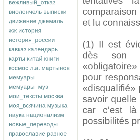
tentatives 
вежливый_отказ
comparaison 
виолончель
выписки
et lu connaiss
движение
джемаль
жж
история
история_россии
(1) Il est év
кавказ
календарь
dès son en
карты
китай
книги
«obligatoire»
космос
л.а.
мартынов
pour respons
мемуары
«disqualifié» 
мемуары_муз
мои_тексты
москва
savoir quelle
моя_всячина
музыка
car c’est l
наука
национализм
possibilités p
новые_переводы
православие
разное