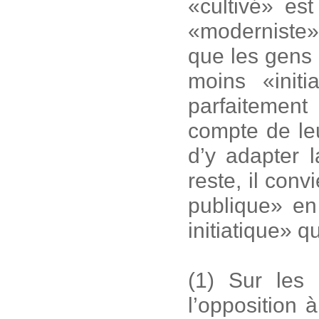
«cultivé» e
«moderniste» 
que les gens 
moins «initi
parfaitemen
compte de leu
d’y adapter l
reste, il conv
publique» en 
initiatique» q
(1) Sur les
l’opposition 