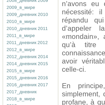
2008_дневник
2009
n’avons eu 
2009_в_мире
nécessité: i
2009_дневник
2010
répandu qu
2010_в_мире
d’appeler 
2010_дневник
2011
«mondain», a
2011_в_мире
2011_дневник
2012
qu’à titre
2012_в_мире
connaissance 
2012_дневник
2014
avoir vérita
2014_дневник
2015
celle-ci.
2015_в_мире
2015_дневник
2016
En principe
2016_дневник
2017
2017_дневник
simplement, d
2018_в_мире
profane, à qu