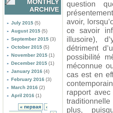
MONTHLY
question q
ARCHIVE
présentement
avoir, lorsqu
July 2015
(5)
ce savoir in
August 2015
(5)
illusoire), 
September 2015
(3)
détriment d’
October 2015
(5)
November 2015
(1)
possibilité m
December 2015
(1)
méconnue ou 
January 2016
(4)
cas est en ef
February 2016
(3)
contemporain
March 2016
(2)
rapport avec
April 2016
(1)
traditionnel
« первая
‹
plus, puis