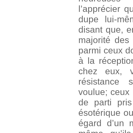
l’apprécier q
dupe lui-mê
disant que, e
majorité des
parmi ceux do
à la réceptio
chez eux, v
résistance 
voulue; ceux
de parti pris
ésotérique ou
égard d’un m