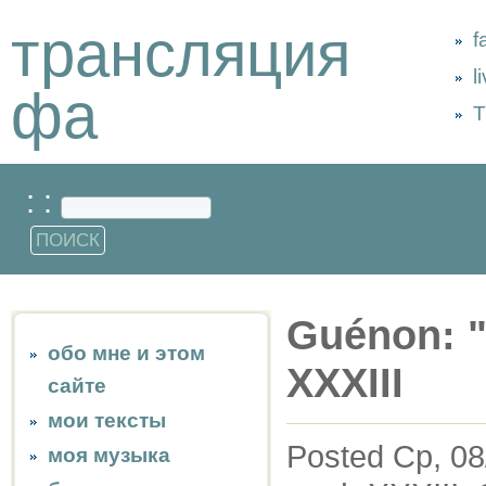
трансляция
f
l
фа
Т
: :
Guénon: "A
обо мне и этом
XXXIII
сайте
мои тексты
Posted Ср, 08
моя музыка