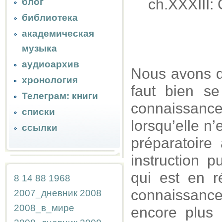
ch.XXXIII: 
блог
библиотека
академическая
музыка
аудиоархив
Nous avons d
хронология
faut bien se
Телеграм: книги
connaissance
списки
lorsqu’elle n
ссылки
préparatoire 
instruction p
qui est en r
8
14
88
1968
connaissanc
2007_дневник
2008
2008_в_мире
encore plus 