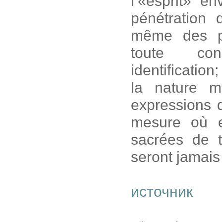
l’«esprit» e
pénétration 
même des po
toute con
identification
la nature m
expressions d
mesure où el
sacrées de t
seront jamais 
источник