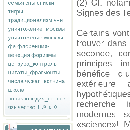
(2) Cf. nota
семья
сны
списки
Signes des Te
тигры
традиционализм
уни
уничтожение_москвы
Certains von
уничтожение москвы
trouver dans 
фа
флоренция-
seconde, co
венеция
форизмы
principes i
цензура_контроль
bénéfice d’
цитаты_фрагменты
числа
чужая_всячина
extérieure
школа
hypothétique
энциклопедия_фа
ю-з
recherche 
язычество
†
☭
♫
✡
modernes s
«science»! 