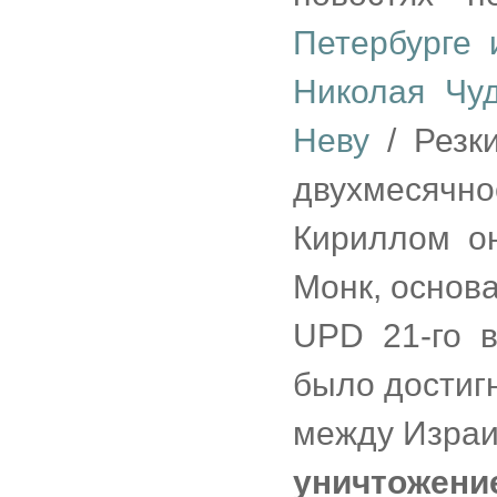
Петербурге
Николая Чу
Неву
/ Резки
двухмесячно
Кириллом о
Монк, основ
UPD 21-го в
было достиг
между Израи
уничтожени