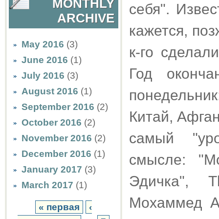
MONTHLY
себя". Изве
ARCHIVE
кажется, поз
May 2016
(3)
к-го сделал
June 2016
(1)
Год оконч
July 2016
(3)
August 2016
(1)
понедельник
September 2016
(2)
Китай, Афган
October 2016
(2)
самый "ур
November 2016
(2)
December 2016
(1)
смысле: "М
January 2017
(3)
Эдичка", T
March 2017
(1)
Мохаммед Ал
« первая
‹