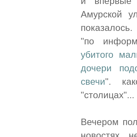
и впервые
Амурской ул
показалось.
"по информ
убитого ма
дочери под
свечи
". ка
"столицах"...
Вечером пол
новостях 