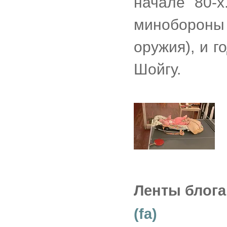
начале 80-х
минобороны
оружия), и 
Шойгу.
Ленты блога
(fa)