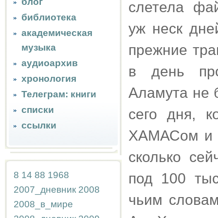
блог
слетела фай
библиотека
уж неск дне
академическая
прежние трав
музыка
аудиоархив
в день про
хронология
Аламута не 
Телеграм: книги
списки
сего дня, 
ссылки
ХАМАСом и Х
сколько сей
8
14
88
1968
под 100 тыс
2007_дневник
2008
чьим словам
2008_в_мире