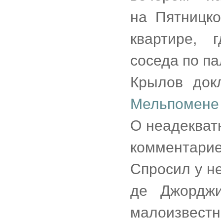
на Пятницко
квартире, 
соседа по п
Крылов док
Мельпомене
О неадекват
комментари
Спросил у н
де Джорджи
малоизвес