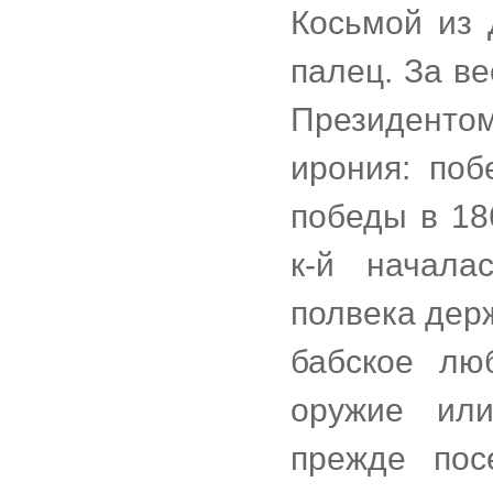
Косьмой из 
палец. За ве
Президентом
ирония: поб
победы в 18
к-й начала
полвека дер
бабское лю
оружие ил
прежде пос