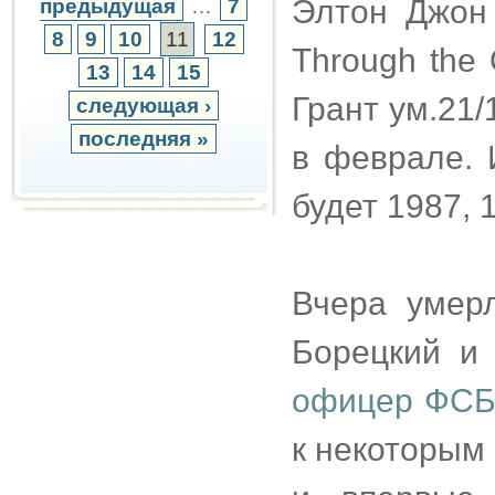
Элтон Джон 
предыдущая
…
7
8
9
10
11
12
Through the 
13
14
15
Грант ум.21/
следующая ›
последняя »
в феврале. 
будет 1987, 
Вчера умерл
Борецкий и
офицер ФС
к некоторым