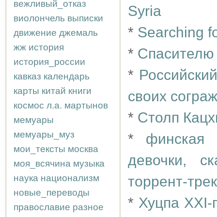
вежливый_отказ
Syria
виолончель
выписки
*
Searching fo
движение
джемаль
жж
история
*
Спасителю
история_россии
*
Российски
кавказ
календарь
карты
китай
книги
своих согра
космос
л.а.
мартынов
*
Столп Кацх
мемуары
мемуары_муз
*
финская 
мои_тексты
москва
девочки, с
моя_всячина
музыка
наука
национализм
торрент-трек
новые_переводы
*
Хуцпа XXI-
православие
разное