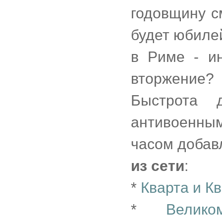
годовщину с
будет юбиле
в Риме - ин
вторжение?
Быстрота 
антивоенны
часом добав
из сети
:
*
Кварта и К
*
Велик