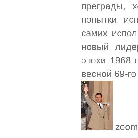
преграды, 
попытки ис
самих испол
новый лид
эпохи 1968 
весной 69-го
zoom