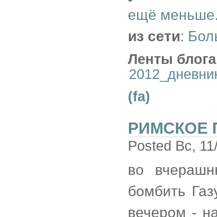
ещё меньше
из сети
:
Бол
Ленты блога
2012_дневни
(fa)
РИМСКОЕ 
Posted Вс, 11
во вчерашн
бомбить Га
вечером - н