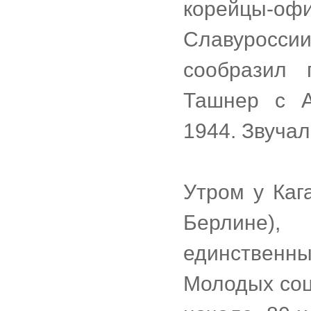
корейцы-оф
Славуросси
сообразил 
Ташнер с А
1944. Звучал
Утром у Каг
Берлине),
единственны
Молодых соци