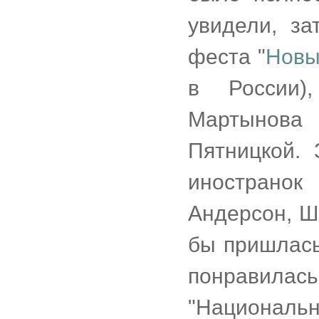
увидели, за
феста "
Новы
в России)
Мартынов
Пятницкой. 
инострано
Андерсон, Ш
бы пришлась
понравилась
"Национа