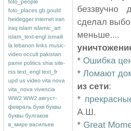
foto_people
беззвучно 
foto_places
gb
gould
heidegger
internet
iran
сделал выбор
iraq
islam
islamic_art
меньше....
islam_text-engl
ismaili
la
lebanon
links
music-
уничтожени
video
occult
pakistan
*
Ошибка це
pamir
politics
shia
site-
*
Ломают дом
rss
text_engl
text_fr
upd
us
video
vita nova
из сети
:
vita_nova
vivencia
*
прекрасны
WW2
WW2
август-
февраль
букв
буквы
А.Ш.
буквы
булгаков
*
Great Moment
в_мире
васильев