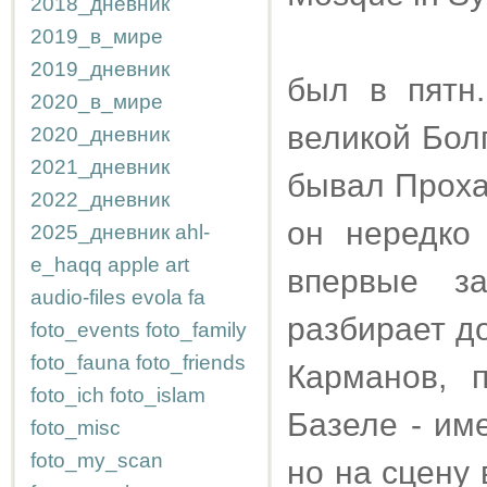
2018_дневник
2019_в_мире
2019_дневник
был в пятн
2020_в_мире
великой Болг
2020_дневник
2021_дневник
бывал Проха
2022_дневник
он нередко
2025_дневник
ahl-
e_haqq
apple
art
впервые з
audio-files
evola
fa
разбирает д
foto_events
foto_family
foto_fauna
foto_friends
Карманов, 
foto_ich
foto_islam
Базеле - им
foto_misc
foto_my_scan
но на сцену 