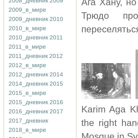
Ага Хану, н
2008_дневник
2009
2009_в_мире
Трюдо пр
2009_дневник
2010
переселятьс
2010_в_мире
2010_дневник
2011
2011_в_мире
2011_дневник
2012
2012_в_мире
2012_дневник
2014
2014_дневник
2015
2015_в_мире
2015_дневник
2016
Karim Aga Kh
2016_дневник
2017
2017_дневник
the right ha
2018_в_мире
Mosque in Sy