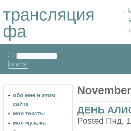
трансляция
f
l
фа
Т
: :
November
обо мне и этом
сайте
ДЕНЬ АЛИ
мои тексты
Posted Пнд, 1
моя музыка