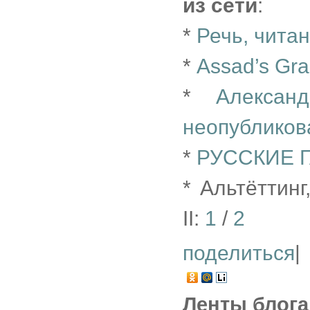
из сети
:
*
Речь, читан
*
Assad’s Gra
*
Алексан
неопубликов
*
РУССКИЕ 
* Альтёттин
II:
1
/
2
поделиться
|
Ленты блога