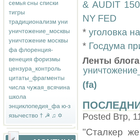
& AUDIT 1
семья
сны
списки
тигры
NY FED
традиционализм
уни
*
уголовка н
уничтожение_москвы
уничтожение москвы
*
Госдума пр
фа
флоренция-
Ленты блога
венеция
форизмы
цензура_контроль
уничтожение
цитаты_фрагменты
(fa)
числа
чужая_всячина
школа
ПОСЛЕДНИ
энциклопедия_фа
ю-з
Posted Втр, 1
язычество
†
☭
♫
✡
"Сталкер же