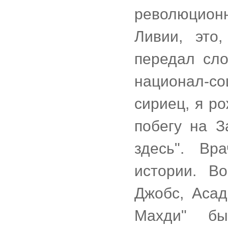
революцион
Ливии, это
передал сло
национал-с
сириец, я р
побегу на З
здесь". Вр
истории. В
Джобс, Асад
Махди" бы