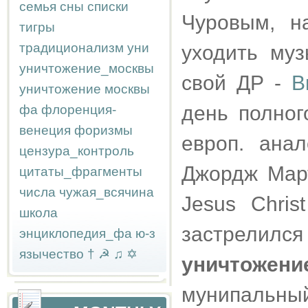
семья
сны
списки
Чуровым, на
тигры
традиционализм
уни
уходить муз
уничтожение_москвы
свой ДР -
B
уничтожение москвы
день полног
фа
флоренция-
венеция
форизмы
европ. ана
цензура_контроль
Джордж Март
цитаты_фрагменты
числа
чужая_всячина
Jesus Chris
школа
застрелился 
энциклопедия_фа
ю-з
язычество
†
☭
♫
✡
уничтожен
мунипальный