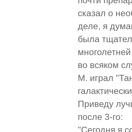
почти препа
сказал о не
деле, я дума
была тщател
многолетней
во всяком сл
М. играл "Та
галактическ
Приведу лучш
после 3-го:
"Сегодня я 