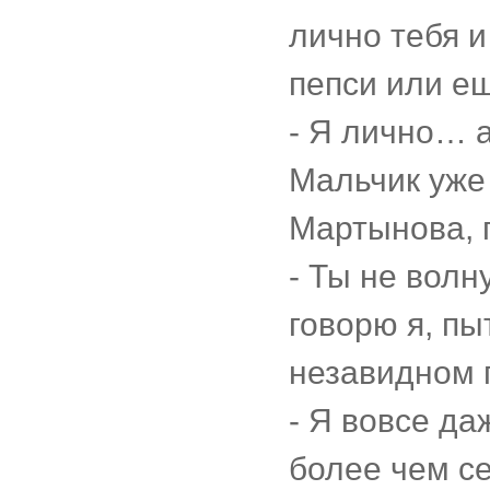
лично тебя 
пепси или е
- Я лично… а
Мальчик уже
Мартынова, 
- Ты не волн
говорю я, пы
незавидном 
- Я вовсе да
более чем с