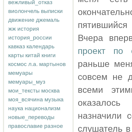
вежливый_отказ
окончател
виолончель
выписки
движение
джемаль
пятившийся 
жж
история
Вчера впер
история_россии
кавказ
календарь
проект по 
карты
китай
книги
раньше меня
космос
л.а.
мартынов
мемуары
совсем не д
мемуары_муз
всеми этим
мои_тексты
москва
моя_всячина
музыка
оказалось
наука
национализм
назначили с
новые_переводы
православие
разное
слушатель в