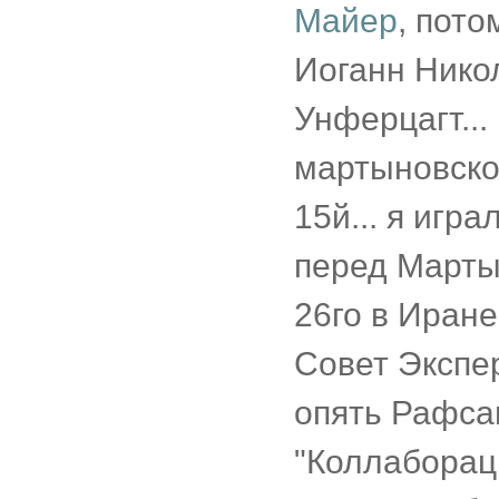
Майер
, пото
Иоганн Никол
Унферцагт...
мартыновско
15й... я игра
перед Марты
26го в Иран
Совет Экспер
опять Рафса
"Коллаборац