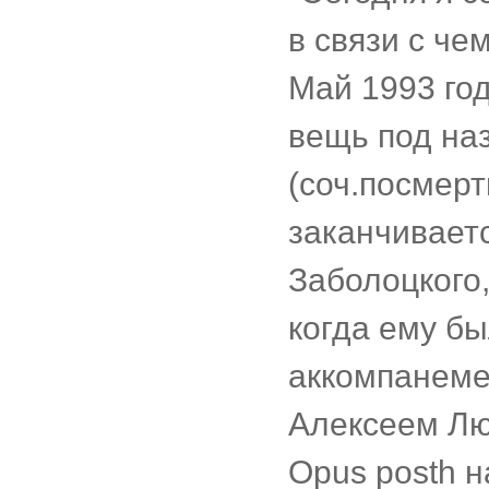
в связи с че
Май 1993 го
вещь под наз
(соч.посмерт
заканчиваетс
Заболоцкого
когда ему бы
аккомпанемен
Алексеем Л
Opus posth 