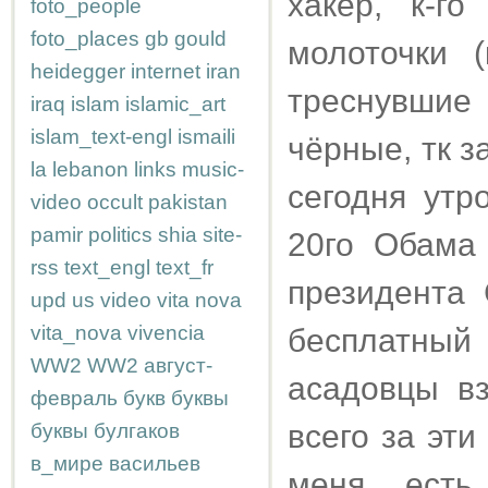
хакер, к-г
foto_people
foto_places
gb
gould
молоточки 
heidegger
internet
iran
треснувшие
iraq
islam
islamic_art
islam_text-engl
ismaili
чёрные, тк з
la
lebanon
links
music-
сегодня утр
video
occult
pakistan
pamir
politics
shia
site-
20го Обама
rss
text_engl
text_fr
президент
upd
us
video
vita nova
vita_nova
vivencia
бесплатный 
WW2
WW2
август-
асадовцы вз
февраль
букв
буквы
всего за эти
буквы
булгаков
в_мире
васильев
меня есть