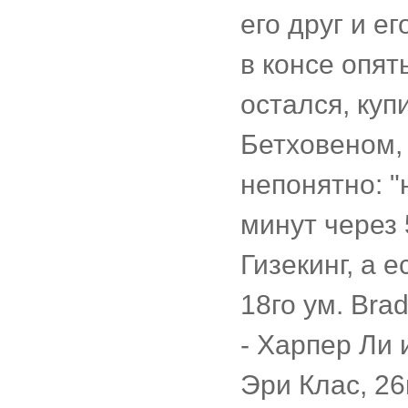
его друг и ег
в консе опят
остался, куп
Бетховеном, 
непонятно: "
минут через 
Гизекинг, а 
18го ум. Bra
- Харпер Ли 
Эри Клас, 26