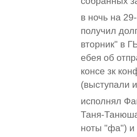
собранных за
в ночь на 29
получил дол
вторник" в Г
ебея об отпр
консе зк кон
(выступали и
исполнял Фа
Таня-Танюша
ноты "фа") и