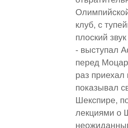
Олимпийской
клуб, с туп
плоский звук
- выступал А
перед Моцарт
раз приехал 
показывал св
Шекспире, по
лекциями о Ш
неожиданным