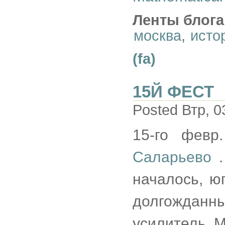
Ленты блога
москва
,
исто
(fa)
15Й ФЕСТ
Posted Втр, 0
15-го фев
Саларьево
началось, ю
долгождан
усилитель. 