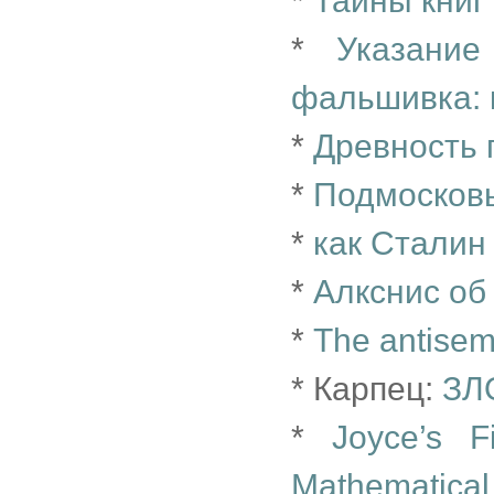
*
Тайны книг
*
Указани
фальшивка: к
*
Древность 
*
Подмосковь
*
как Сталин
*
Алкснис об
*
The antisemi
* Карпец:
ЗЛ
*
Joyce’s 
Mathematical “