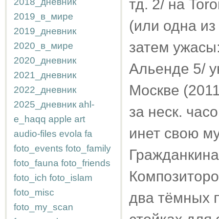
тд. 2/ на Tor
2018_дневник
2019_в_мире
(или одна из
2019_дневник
затем ужасы:
2020_в_мире
2020_дневник
Альенде 5/ 
2021_дневник
Москве (2011
2022_дневник
2025_дневник
ahl-
за неск. час
e_haqq
apple
art
инет свою м
audio-files
evola
fa
foto_events
foto_family
Гражданкина
foto_fauna
foto_friends
Композиторов
foto_ich
foto_islam
foto_misc
два тёмных п
foto_my_scan