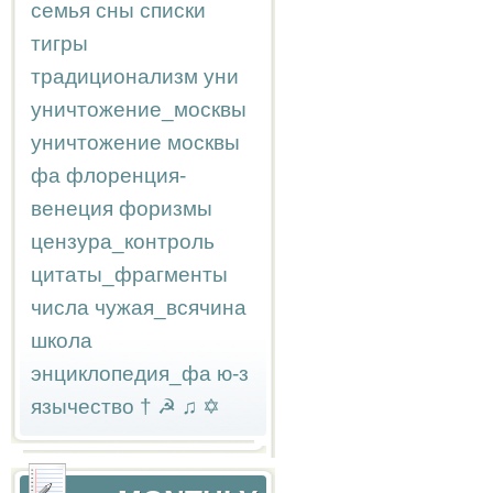
семья
сны
списки
тигры
традиционализм
уни
уничтожение_москвы
уничтожение москвы
фа
флоренция-
венеция
форизмы
цензура_контроль
цитаты_фрагменты
числа
чужая_всячина
школа
энциклопедия_фа
ю-з
язычество
†
☭
♫
✡