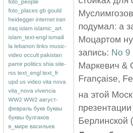
стойках для 
foto_people
foto_places
gb
gould
Муслимгозов.
heidegger
internet
iran
подумал: а 
iraq
islam
islamic_art
islam_text-engl
ismaili
Моцартом ну 
la
lebanon
links
music-
запись:
No 9
video
occult
pakistan
Маркевич & Or
pamir
politics
shia
site-
rss
text_engl
text_fr
Française, Fe
upd
us
video
vita nova
vita_nova
vivencia
на этой Моск
WW2
WW2
август-
презентации
февраль
букв
буквы
буквы
булгаков
Берлинской (
в_мире
васильев