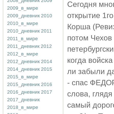
2008_дневник
2009
Сегодня мног
2009_в_мире
открытие 1г
2009_дневник
2010
2010_в_мире
Корша (Ревиз
2010_дневник
2011
потом Чехов 
2011_в_мире
2011_дневник
2012
петербургск
2012_в_мире
когда войска
2012_дневник
2014
2014_дневник
2015
ли забыли да
2015_в_мире
- спас ФЕДО
2015_дневник
2016
2016_дневник
2017
слова, глядя
2017_дневник
самый дорого
2018_в_мире