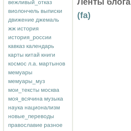
Ленты блога
вежливый_отказ
виолончель
выписки
(fa)
движение
джемаль
жж
история
история_россии
кавказ
календарь
карты
китай
книги
космос
л.а.
мартынов
мемуары
мемуары_муз
мои_тексты
москва
моя_всячина
музыка
наука
национализм
новые_переводы
православие
разное