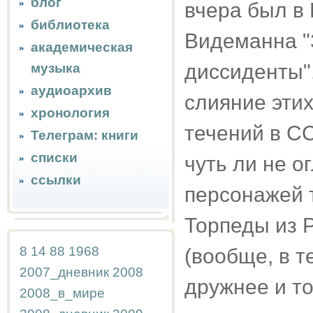
блог
вчера был в 
библиотека
Видеманна "
академическая
диссиденты"
музыка
аудиоархив
слияние этих
хронология
течений в СС
Телеграм: книги
списки
чуть ли не о
ссылки
персонажей 
Торпеды из 
8
14
88
1968
(вообще, в т
2007_дневник
2008
дружнее и т
2008_в_мире