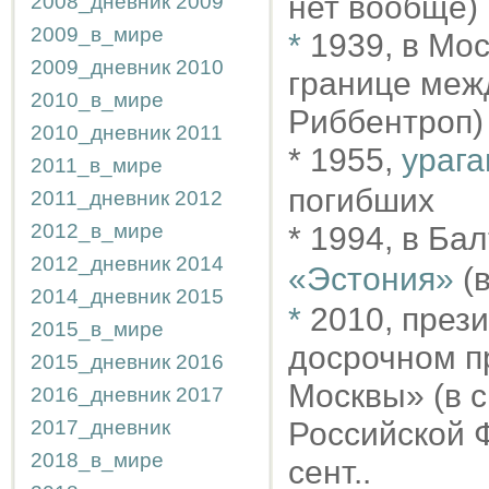
нет вообще)
2008_дневник
2009
2009_в_мире
*
1939, в Мо
2009_дневник
2010
границе меж
2010_в_мире
Риббентроп)
2010_дневник
2011
* 1955,
урага
2011_в_мире
погибших
2011_дневник
2012
2012_в_мире
* 1994, в Б
2012_дневник
2014
«Эстония»
(в
2014_дневник
2015
*
2010, през
2015_в_мире
досрочном п
2015_дневник
2016
Москвы» (в с
2016_дневник
2017
2017_дневник
Российской Ф
2018_в_мире
сент..