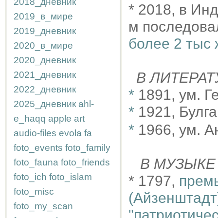
2018_дневник
* 2018, в Ин
2019_в_мире
м последова
2019_дневник
более 2 тыс 
2020_в_мире
2020_дневник
2021_дневник
В ЛИТЕРАТ
2022_дневник
*
1891, ум. 
2025_дневник
ahl-
*
1921, Булг
e_haqq
apple
art
*
1966, ум. 
audio-files
evola
fa
foto_events
foto_family
В МУЗЫКЕ
foto_fauna
foto_friends
foto_ich
foto_islam
* 1797,
премь
foto_misc
(Айзенштадт)
foto_my_scan
"патриотиче