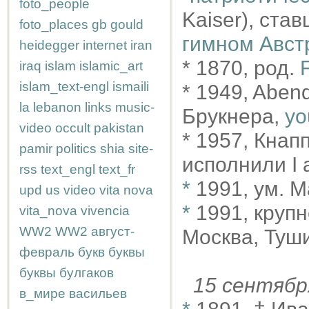
foto_people
Kaiser), ста
foto_places
gb
gould
гимном Авст
heidegger
internet
iran
* 1870, род.
iraq
islam
islamic_art
islam_text-engl
ismaili
* 1949, Abend
la
lebanon
links
music-
Брукнера,
yo
video
occult
pakistan
* 1957, Кнап
pamir
politics
shia
site-
исполнили I 
rss
text_engl
text_fr
*
1991, ум. М
upd
us
video
vita nova
*
1991, круп
vita_nova
vivencia
WW2
WW2
август-
Москва, Туш
февраль
букв
буквы
буквы
булгаков
15 сентяб
в_мире
васильев