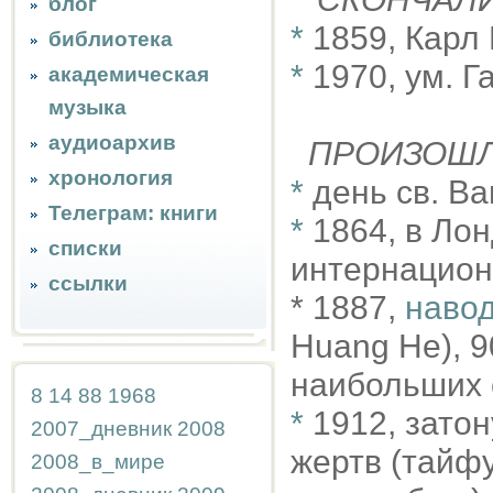
блог
*
1859, Карл
библиотека
*
1970, ум. 
академическая
музыка
аудиоархив
ПРОИЗОШ
хронология
*
день св. В
Телеграм: книги
*
1864, в Ло
списки
интернацио
ссылки
* 1887,
навод
Huang He), 9
наибольших с
8
14
88
1968
*
1912, затон
2007_дневник
2008
жертв (тайфу
2008_в_мире