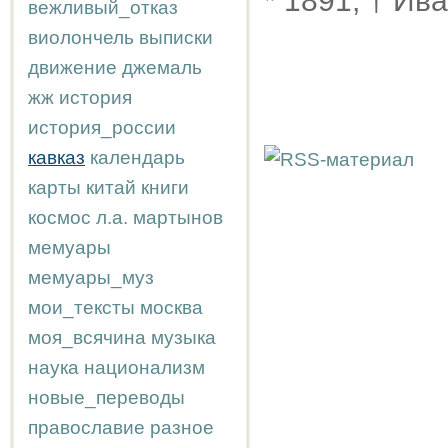
*
1891, † Ива
вежливый_отказ
виолончель
выписки
движение
джемаль
жж
история
история_россии
кавказ
календарь
карты
китай
книги
космос
л.а.
мартынов
мемуары
мемуары_муз
мои_тексты
москва
моя_всячина
музыка
наука
национализм
новые_переводы
православие
разное