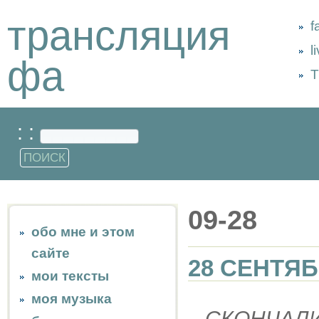
трансляция
f
l
фа
Т
: :
09-28
обо мне и этом
сайте
28 СЕНТЯ
мои тексты
моя музыка
СКОНЧАЛ