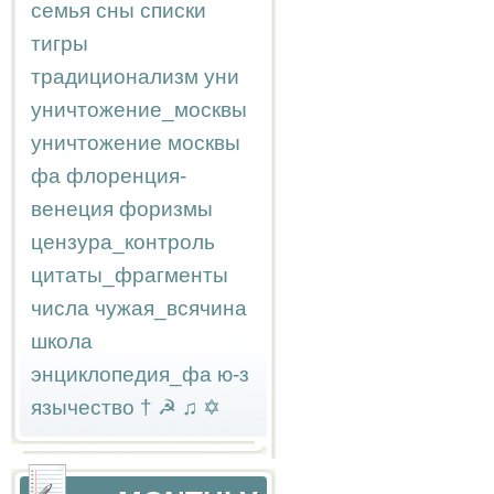
семья
сны
списки
тигры
традиционализм
уни
уничтожение_москвы
уничтожение москвы
фа
флоренция-
венеция
форизмы
цензура_контроль
цитаты_фрагменты
числа
чужая_всячина
школа
энциклопедия_фа
ю-з
язычество
†
☭
♫
✡