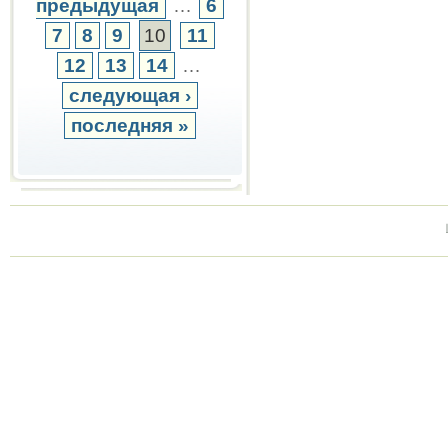
предыдущая
…
6
7
8
9
10
11
12
13
14
…
следующая ›
последняя »