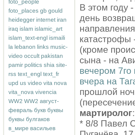
foto_people
В этом году 
foto_places
gb
gould
день возвра
heidegger
internet
iran
направления
iraq
islam
islamic_art
катастрофы -
islam_text-engl
ismaili
la
lebanon
links
music-
(кроме про
video
occult
pakistan
сына - на Ав
pamir
politics
shia
site-
вечером 7го 
rss
text_engl
text_fr
вчера на Таг
upd
us
video
vita nova
прошлой но
vita_nova
vivencia
(пересечени
WW2
WW2
август-
февраль
букв
буквы
мартиролог
:
буквы
булгаков
* 8/8 Павел 
в_мире
васильев
Пугачёва, 17