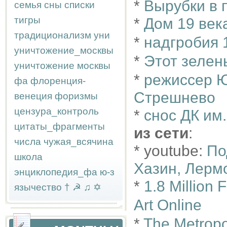
*
Вырубки в 
семья
сны
списки
тигры
*
Дом 19 век
традиционализм
уни
*
надгробия 
уничтожение_москвы
*
Этот зелен
уничтожение москвы
*
режиссер Ю
фа
флоренция-
Стрешнево
венеция
форизмы
цензура_контроль
*
снос ДК им
цитаты_фрагменты
из сети
:
числа
чужая_всячина
* youtube:
По
школа
Хазин, Лерм
энциклопедия_фа
ю-з
*
1.8 Million 
язычество
†
☭
♫
✡
Art Online
*
The Metropo