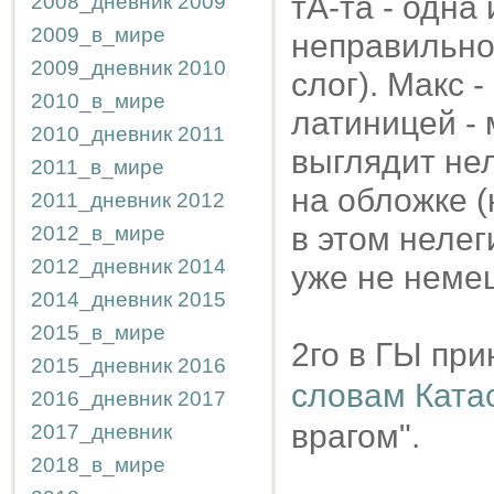
тА-та - одна
2008_дневник
2009
2009_в_мире
неправильно
2009_дневник
2010
слог). Макс 
2010_в_мире
латиницей - 
2010_дневник
2011
выглядит нел
2011_в_мире
на обложке (
2011_дневник
2012
в этом нелег
2012_в_мире
2012_дневник
2014
уже не немец
2014_дневник
2015
2015_в_мире
2го в ГЫ при
2015_дневник
2016
словам Ката
2016_дневник
2017
врагом".
2017_дневник
2018_в_мире