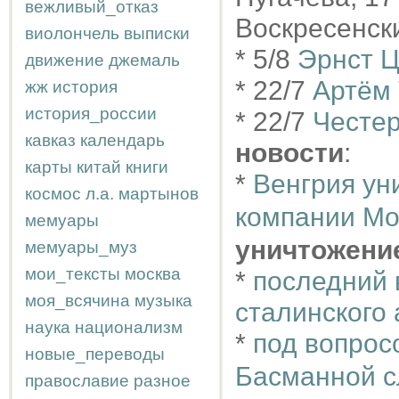
вежливый_отказ
Воскресенски
виолончель
выписки
* 5/8
Эрнст 
движение
джемаль
* 22/7
Артём
жж
история
история_россии
* 22/7
Честер
кавказ
календарь
новости
:
карты
китай
книги
*
Венгрия ун
космос
л.а.
мартынов
компании Mo
мемуары
уничтожени
мемуары_муз
мои_тексты
москва
*
последний 
моя_всячина
музыка
сталинского
наука
национализм
*
под вопрос
новые_переводы
Басманной 
православие
разное