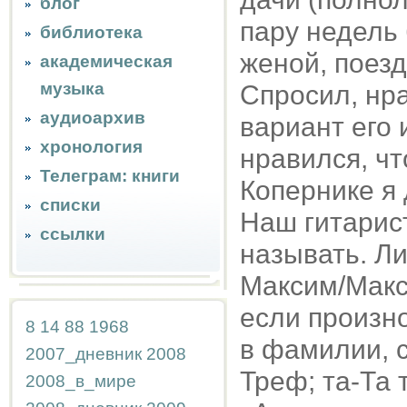
блог
пару недель 
библиотека
женой, поез
академическая
музыка
Спросил, нр
аудиоархив
вариант его 
хронология
нравился, чт
Телеграм: книги
Копернике я
списки
Наш гитарист
ссылки
называть. Л
Максим/Макс 
если произн
8
14
88
1968
в фамилии, с
2007_дневник
2008
Треф; та-Та 
2008_в_мире