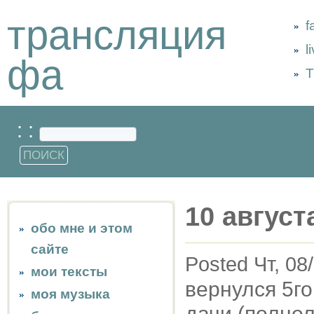
трансляция
f
l
фа
Т
: :
10 август
обо мне и этом
сайте
Posted Чт, 08
мои тексты
вернулся 5г
моя музыка
дачи (полнол