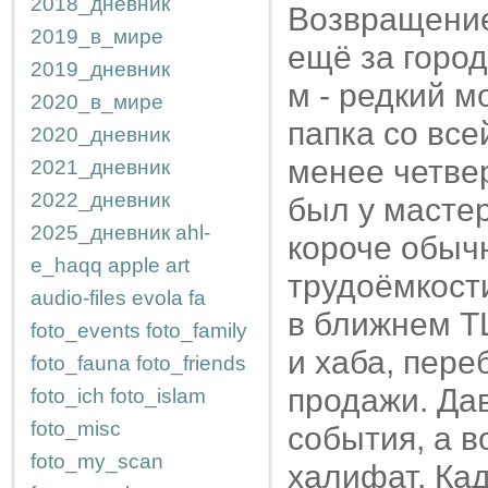
2018_дневник
Возвращение
2019_в_мире
ещё за город
2019_дневник
м - редкий м
2020_в_мире
папка со все
2020_дневник
менее четвер
2021_дневник
2022_дневник
был у мастер
2025_дневник
ahl-
короче обыч
e_haqq
apple
art
трудоёмкости
audio-files
evola
fa
в ближнем Т
foto_events
foto_family
и хаба, пере
foto_fauna
foto_friends
продажи. Дав
foto_ich
foto_islam
foto_misc
события, а в
foto_my_scan
халифат, Ка