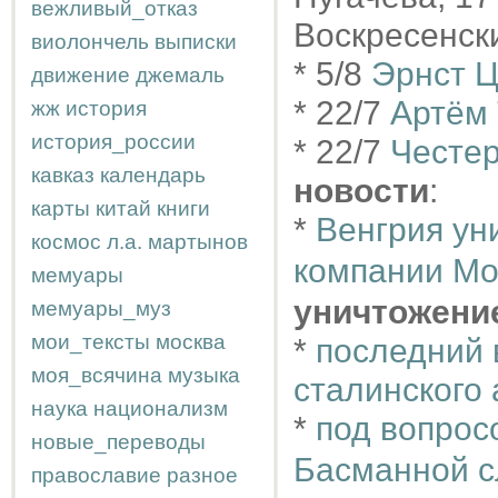
вежливый_отказ
Воскресенски
виолончель
выписки
* 5/8
Эрнст 
движение
джемаль
* 22/7
Артём
жж
история
история_россии
* 22/7
Честер
кавказ
календарь
новости
:
карты
китай
книги
*
Венгрия ун
космос
л.а.
мартынов
компании Mo
мемуары
уничтожени
мемуары_муз
мои_тексты
москва
*
последний 
моя_всячина
музыка
сталинского
наука
национализм
*
под вопрос
новые_переводы
Басманной 
православие
разное