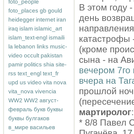
foto_people
В этом году 
foto_places
gb
gould
день возвра
heidegger
internet
iran
направления
iraq
islam
islamic_art
катастрофы -
islam_text-engl
ismaili
la
lebanon
links
music-
(кроме про
video
occult
pakistan
сына - на Ав
pamir
politics
shia
site-
вечером 7го 
rss
text_engl
text_fr
вчера на Таг
upd
us
video
vita nova
прошлой но
vita_nova
vivencia
(пересечени
WW2
WW2
август-
февраль
букв
буквы
мартиролог
:
буквы
булгаков
* 8/8 Павел 
в_мире
васильев
Пугачёва, 17