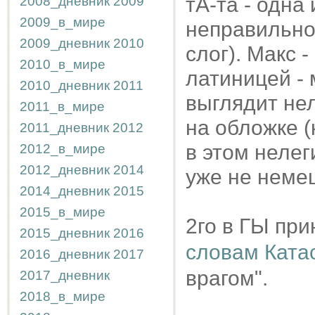
тА-та - одна
2008_дневник
2009
2009_в_мире
неправильно
2009_дневник
2010
слог). Макс 
2010_в_мире
латиницей - 
2010_дневник
2011
выглядит нел
2011_в_мире
на обложке (
2011_дневник
2012
в этом нелег
2012_в_мире
2012_дневник
2014
уже не немец
2014_дневник
2015
2015_в_мире
2го в ГЫ при
2015_дневник
2016
словам Ката
2016_дневник
2017
врагом".
2017_дневник
2018_в_мире