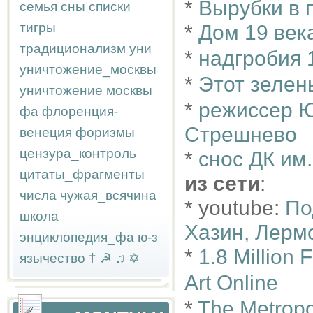
*
Вырубки в 
семья
сны
списки
тигры
*
Дом 19 век
традиционализм
уни
*
надгробия 
уничтожение_москвы
*
Этот зелен
уничтожение москвы
*
режиссер Ю
фа
флоренция-
Стрешнево
венеция
форизмы
цензура_контроль
*
снос ДК им
цитаты_фрагменты
из сети
:
числа
чужая_всячина
* youtube:
По
школа
Хазин, Лерм
энциклопедия_фа
ю-з
*
1.8 Million 
язычество
†
☭
♫
✡
Art Online
*
The Metropo