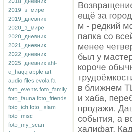
2018_дневник
Возвращение
2019_в_мире
ещё за город
2019_дневник
м - редкий м
2020_в_мире
папка со все
2020_дневник
менее четвер
2021_дневник
2022_дневник
был у мастер
2025_дневник
ahl-
короче обыч
e_haqq
apple
art
трудоёмкости
audio-files
evola
fa
в ближнем Т
foto_events
foto_family
и хаба, пере
foto_fauna
foto_friends
продажи. Дав
foto_ich
foto_islam
foto_misc
события, а в
foto_my_scan
халифат, Ка