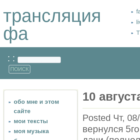
трансляция
f
l
фа
Т
: :
10 август
обо мне и этом
сайте
Posted Чт, 08
мои тексты
вернулся 5г
моя музыка
дачи (полнол