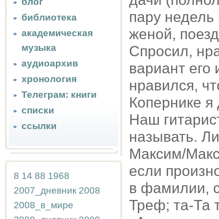
блог
пару недель 
библиотека
женой, поез
академическая
музыка
Спросил, нр
аудиоархив
вариант его 
хронология
нравился, чт
Телеграм: книги
Копернике я
списки
Наш гитарист
ссылки
называть. Л
Максим/Макс 
если произн
8
14
88
1968
в фамилии, с
2007_дневник
2008
Треф; та-Та 
2008_в_мире