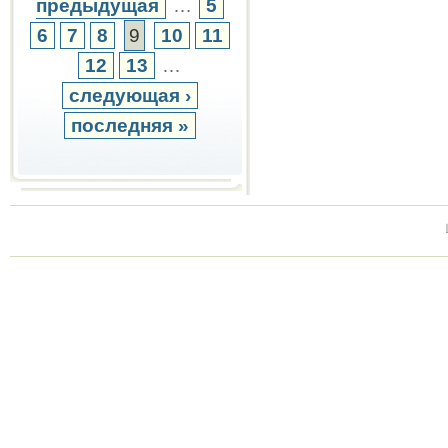
предыдущая
…
5
6
7
8
9
10
11
12
13
…
следующая ›
последняя »