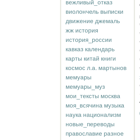
вежливый_отказ
виолончель
выписки
движение
джемаль
жж
история
история_россии
кавказ
календарь
карты
китай
книги
космос
л.а.
мартынов
мемуары
мемуары_муз
мои_тексты
москва
моя_всячина
музыка
наука
национализм
новые_переводы
православие
разное