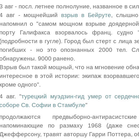
3 авг - посл. летнее полнолуние, названное в сил
4 авг - мощнейший
взрыв в Бейруте
, слышно
напомнил о "самом мощном взрыве доядерной 
порту Галифакса взорвалось франц. судно 
(подробности в гугле). Город был стерт с лица 
погибших - но это опознанных 2000 тел. С
обнаружены. 9000 ранено.
Взрыв был такой мощный, что на мгновение обн
интересное в этой истории: экипаж взорвавшег
кроме одного".
4 авг. "
турецкий муэдзин-гид умер от сердечно
соборе Св. Софии в Стамбуле
"
продолжаются предвыборно-антирасист
напоминающие по размаху 1968 (даже сне
Джефферсону, травят авторшу Гарри Поттера, 