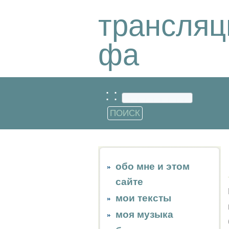
трансляц
фа
: :
обо мне и этом
сайте
мои тексты
моя музыка