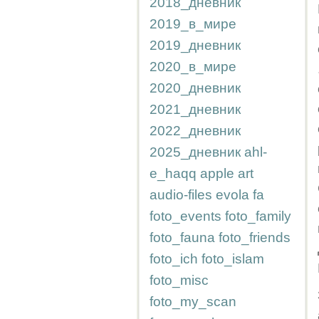
2018_дневник
2019_в_мире
2019_дневник
2020_в_мире
2020_дневник
2021_дневник
2022_дневник
2025_дневник
ahl-
e_haqq
apple
art
audio-files
evola
fa
foto_events
foto_family
foto_fauna
foto_friends
foto_ich
foto_islam
foto_misc
foto_my_scan