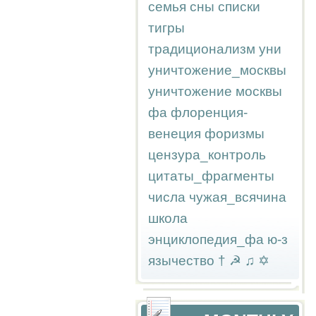
семья
сны
списки
тигры
традиционализм
уни
уничтожение_москвы
уничтожение москвы
фа
флоренция-
венеция
форизмы
цензура_контроль
цитаты_фрагменты
числа
чужая_всячина
школа
энциклопедия_фа
ю-з
язычество
†
☭
♫
✡