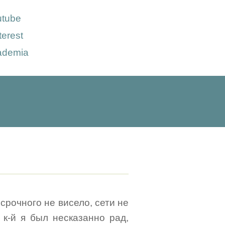
utube
terest
ademia
 срочного не висело, сети не
 к-й я был несказанно рад,