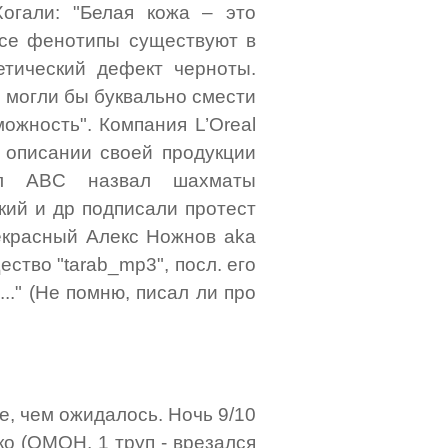
огали: "Белая кожа – это
Все фенотипы существуют в
тический дефект черноты.
 могли бы буквально смести
можность". Компания L’Oreal
в описании своей продукции
иал ABC назвал шахматы
кий и др подписали протест
рекрасный Алекс Ножнов aka
ство "tarab_mp3", посл. его
.." (Не помню, писал ли про
е, чем ожидалось. Ночь 9/10
ко (ОМОН, 1 труп - врезался