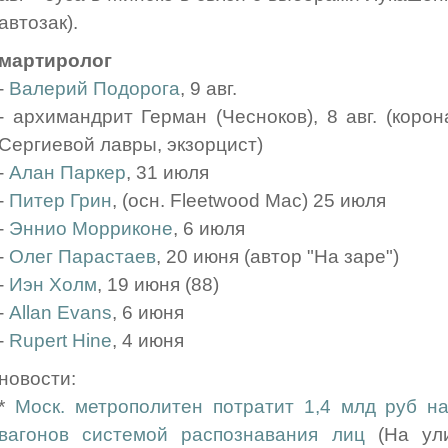
автозак).
мартиролог
-
Валерий Подорога
, 9 авг.
- архимандрит Герман (Чесноков), 8 авг. (корон
Сергиевой лавры, экзорцист)
-
Алан Паркер
, 31 июля
-
Питер Грин
, (осн. Fleetwood Mac) 25 июля
-
Эннио Морриконе
, 6 июля
-
Олег Парастаев
, 20 июня (автор "На заре")
-
Иэн Холм
, 19 июня (88)
-
Allan Evans
, 6 июня
-
Rupert Hine
, 4 июня
новости:
*
Моск. метрополитен потратит 1,4 млд руб н
вагонов системой распознавания лиц
(На ули