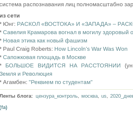
система распознавания лиц полномасштабно зар
из сети
* Юнг:
РАСКОЛ «ВОСТОКА» И «ЗАПАДА» – РАС
*
Савелия Крамарова вогнал в могилу здоровый 
*
Новая этика как новый фашизм
* Paul Craig Roberts:
How Lincoln’s War Was Won
*
Сапожковая площадь в Москве
*
БОЛЬШОЕ ВИДИТСЯ НА РАССТОЯНИИ
(ун
Земля и Революция
* Агамбен:
"Реквием по студентам"
Ленты блога:
цензура_контроль
,
москва
,
us
,
2020_дне
(fa)