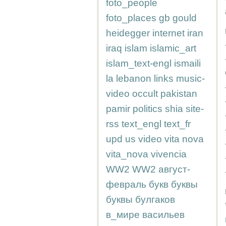
foto_people
foto_places
gb
gould
heidegger
internet
iran
iraq
islam
islamic_art
islam_text-engl
ismaili
la
lebanon
links
music-
video
occult
pakistan
pamir
politics
shia
site-
rss
text_engl
text_fr
upd
us
video
vita nova
vita_nova
vivencia
WW2
WW2
август-
февраль
букв
буквы
буквы
булгаков
в_мире
васильев