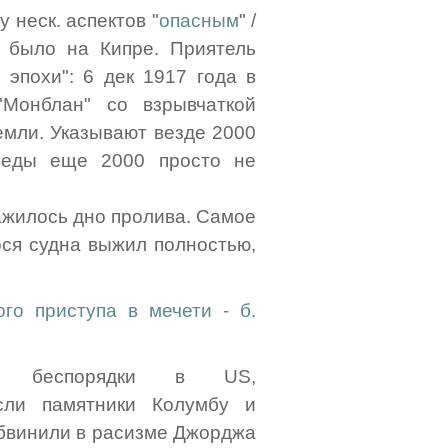
у неск. аспектов "
опасным
" /
 было на Кипре. Приятель
эпохи": 6 дек 1917 года в
"Монблан" со взрывчаткой
земли. Указывают везде 2000
леды еще 2000 просто не
ажилось дно пролива. Самое
ося судна выжил полностью,
го приступа в мечети - б.
ские беспорядки в US,
сли памятники Колумбу и
обвинили в расизме Джорджа