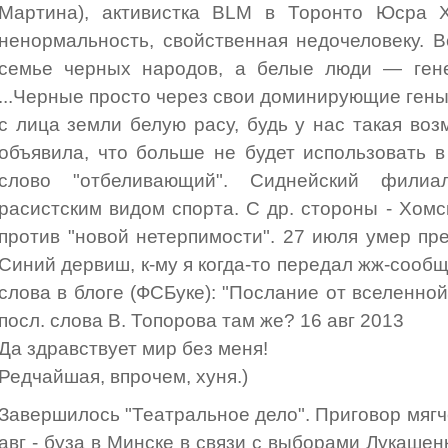
Мартина), активистка BLM в Торонто Юсра Х
ненормальность, свойственная недочеловеку. 
семье черных народов, а белые люди — гене
...Черные просто через свои доминирующие гены
с лица земли белую расу, будь у нас такая воз
объявила, что больше не будет использовать 
слово "отбеливающий". Сиднейский фил
расистским видом спорта. С др. стороны - Хомс
против "новой нетерпимости". 27 июля умер п
Синий дервиш, к-му я когда-то передал жж-сообще
слова в блоге (ФСБуке): "Послание от вселенной.
посл. слова В. Топорова там же? 16 авг 2013
Да здравствует мир без меня!
Редчайшая, впрочем, хуня.)
Завершилось "Театральное дело". Приговор мягч
авг - буза в Минске в связи с выборами Лукашен