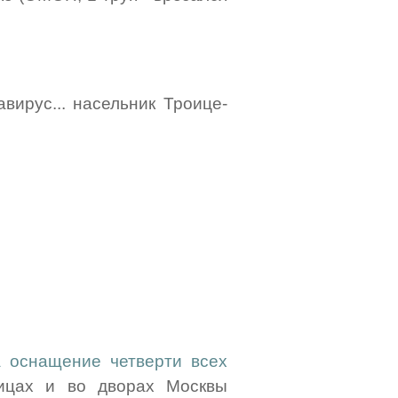
авирус... насельник Троице-
а оснащение четверти всех
цах и во дворах Москвы