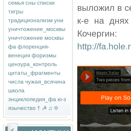
семья
сны
списки
выложил в с
тигры
к-е на дня
традиционализм
уни
уничтожение_москвы
Кочергин:
уничтожение москвы
http://fa.hol
фа
флоренция-
венеция
форизмы
цензура_контроль
цитаты_фрагменты
числа
чужая_всячина
школа
энциклопедия_фа
ю-з
язычество
†
☭
♫
✡