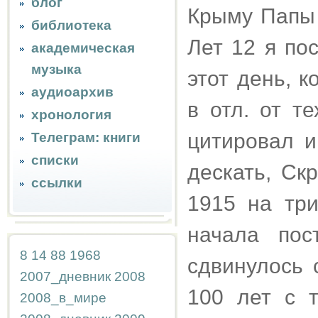
блог
Крыму Папы 
библиотека
Лет 12 я по
академическая
музыка
этот день, 
аудиоархив
в отл. от т
хронология
цитировал и
Телеграм: книги
списки
дескать, Ск
ссылки
1915 на три
начала пос
8
14
88
1968
сдвинулось 
2007_дневник
2008
100 лет с 
2008_в_мире