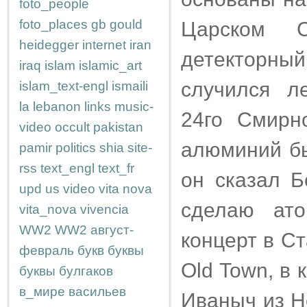
foto_people
foto_places
gb
gould
Царском С
heidegger
internet
iran
детекторны
iraq
islam
islamic_art
случился л
islam_text-engl
ismaili
la
lebanon
links
music-
24го Смирн
video
occult
pakistan
алюминий б
pamir
politics
shia
site-
rss
text_engl
text_fr
он сказал Б
upd
us
video
vita nova
сделаю ато
vita_nova
vivencia
WW2
WW2
август-
концерт в С
февраль
букв
буквы
Old Town, в
буквы
булгаков
в_мире
васильев
Иваныч из Н