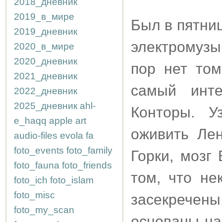
2018_дневник
2019_в_мире
Был в пятни
2019_дневник
электромузы
2020_в_мире
2020_дневник
пор нет то
2021_дневник
самый инт
2022_дневник
2025_дневник
ahl-
Конторы. У
e_haqq
apple
art
оживить Лен
audio-files
evola
fa
foto_events
foto_family
Горки, мозг
foto_fauna
foto_friends
том, что не
foto_ich
foto_islam
foto_misc
засекречены
foto_my_scan
основаны на