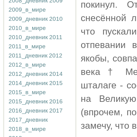
2008_дневник
2009
покинул. О
2009_в_мире
снесённой л
2009_дневник
2010
2010_в_мире
что пускал
2010_дневник
2011
отпевании в
2011_в_мире
2011_дневник
2012
якобы, совпа
2012_в_мире
века † Мес
2012_дневник
2014
2014_дневник
2015
шталаге - с
2015_в_мире
на Великую
2015_дневник
2016
(впрочем, п
2016_дневник
2017
2017_дневник
замечу, что 
2018_в_мире