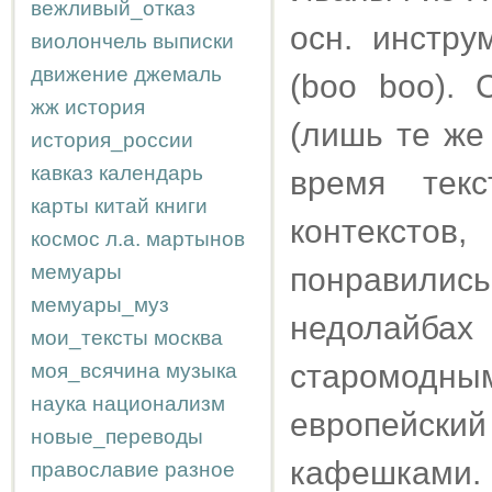
вежливый_отказ
осн. инстру
виолончель
выписки
движение
джемаль
(boo boo).
жж
история
(лишь те же
история_россии
кавказ
календарь
время текс
карты
китай
книги
контекстов
космос
л.а.
мартынов
мемуары
понравились 
мемуары_муз
недолайб
мои_тексты
москва
старомодным
моя_всячина
музыка
наука
национализм
европейский
новые_переводы
кафешками.
православие
разное