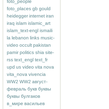
foto_people
foto_places
gb
gould
heidegger
internet
iran
iraq
islam
islamic_art
islam_text-engl
ismaili
la
lebanon
links
music-
video
occult
pakistan
pamir
politics
shia
site-
rss
text_engl
text_fr
upd
us
video
vita nova
vita_nova
vivencia
WW2
WW2
август-
февраль
букв
буквы
буквы
булгаков
в_мире
васильев