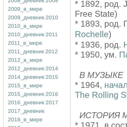
2008_дневник
2009
* 1892, род. 
2009_в_мире
Free State)
2009_дневник
2010
* 1893, род.
2010_в_мире
Rochelle
)
2010_дневник
2011
2011_в_мире
* 1936, род.
2011_дневник
2012
* 1950, ум.
П
2012_в_мире
2012_дневник
2014
В МУЗЫКЕ
2014_дневник
2015
* 1964,
начал
2015_в_мире
The Rolling 
2015_дневник
2016
2016_дневник
2017
2017_дневник
ИСТОРИЯ М
2018_в_мире
* 1971, в с