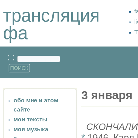
трансляция
f
l
фа
Т
: :
3 января
обо мне и этом
сайте
мои тексты
СКОНЧАЛИ
моя музыка
*
1946, Карл 