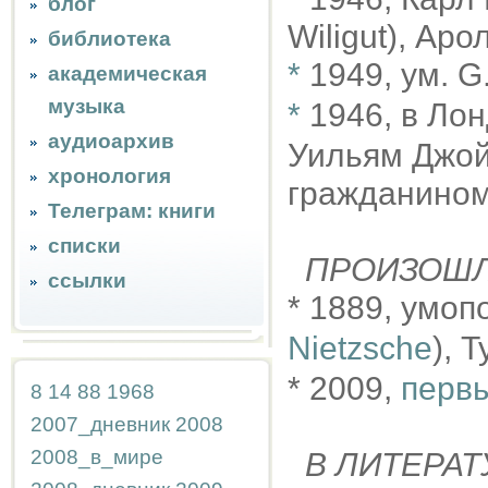
блог
Wiligut), Аро
библиотека
*
1949, ум. G
академическая
музыка
*
1946, в Ло
аудиоархив
Уильям Джойс
хронология
гражданином
Телеграм: книги
списки
ПРОИЗОШ
ссылки
* 1889, умо
Nietzsche
), 
* 2009,
первы
8
14
88
1968
2007_дневник
2008
2008_в_мире
В ЛИТЕРАТ