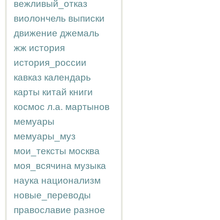
вежливый_отказ
виолончель
выписки
движение
джемаль
жж
история
история_россии
кавказ
календарь
карты
китай
книги
космос
л.а.
мартынов
мемуары
мемуары_муз
мои_тексты
москва
моя_всячина
музыка
наука
национализм
новые_переводы
православие
разное