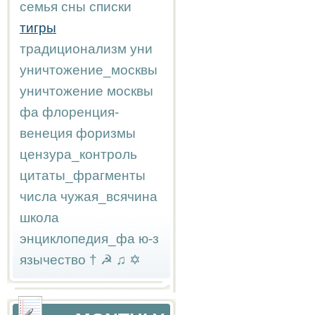
семья
сны
списки
тигры
традиционализм
уни
уничтожение_москвы
уничтожение москвы
фа
флоренция-
венеция
форизмы
цензура_контроль
цитаты_фрагменты
числа
чужая_всячина
школа
энциклопедия_фа
ю-з
язычество
†
☭
♫
✡