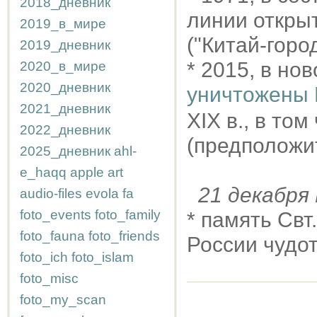
2018_дневник
линии откры
2019_в_мире
("Китай-город
2019_дневник
* 2015, в но
2020_в_мире
2020_дневник
уничтожены 
2021_дневник
XIX в., в то
2022_дневник
(предположит
2025_дневник
ahl-
e_haqq
apple
art
21 декабр
audio-files
evola
fa
foto_events
foto_family
* память Свт
foto_fauna
foto_friends
России чудот
foto_ich
foto_islam
foto_misc
foto_my_scan