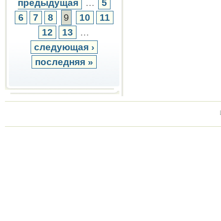
предыдущая
…
5
6
7
8
9
10
11
12
13
…
следующая ›
последняя »