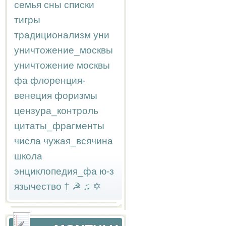
семья
сны
списки
тигры
традиционализм
уни
уничтожение_москвы
уничтожение москвы
фа
флоренция-
венеция
форизмы
цензура_контроль
цитаты_фрагменты
числа
чужая_всячина
школа
энциклопедия_фа
ю-з
язычество
†
☭
♫
✡