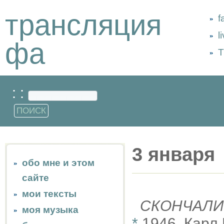
трансляция
f
l
фа
Т
: :
3 января
обо мне и этом
сайте
мои тексты
СКОНЧАЛИ
моя музыка
*
1946, Карл 