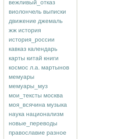
вежливый_отказ
виолончель
выписки
движение
джемаль
жж
история
история_россии
кавказ
календарь
карты
китай
книги
космос
л.а.
мартынов
мемуары
мемуары_муз
мои_тексты
москва
моя_всячина
музыка
наука
национализм
новые_переводы
православие
разное