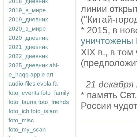
2018_дневник
линии откры
2019_в_мире
("Китай-город
2019_дневник
* 2015, в но
2020_в_мире
2020_дневник
уничтожены 
2021_дневник
XIX в., в то
2022_дневник
(предположит
2025_дневник
ahl-
e_haqq
apple
art
21 декабр
audio-files
evola
fa
foto_events
foto_family
* память Свт
foto_fauna
foto_friends
России чудот
foto_ich
foto_islam
foto_misc
foto_my_scan