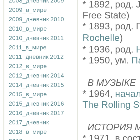
2008_дневник
2009
* 1892, род. 
2009_в_мире
Free State)
2009_дневник
2010
* 1893, род.
2010_в_мире
Rochelle
)
2010_дневник
2011
2011_в_мире
* 1936, род.
2011_дневник
2012
* 1950, ум.
П
2012_в_мире
2012_дневник
2014
В МУЗЫКЕ
2014_дневник
2015
* 1964,
начал
2015_в_мире
The Rolling 
2015_дневник
2016
2016_дневник
2017
2017_дневник
ИСТОРИЯ М
2018_в_мире
* 1971, в с