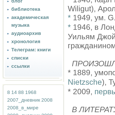
блог
Wiligut), Аро
библиотека
*
1949, ум. G
академическая
музыка
*
1946, в Ло
аудиоархив
Уильям Джойс
хронология
гражданином
Телеграм: книги
списки
ПРОИЗОШ
ссылки
* 1889, умо
Nietzsche
), 
* 2009,
первы
8
14
88
1968
2007_дневник
2008
2008_в_мире
В ЛИТЕРАТ