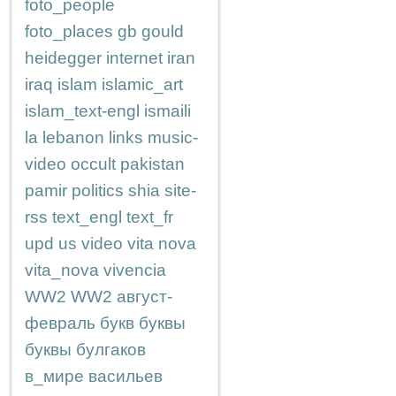
foto_people
foto_places
gb
gould
heidegger
internet
iran
iraq
islam
islamic_art
islam_text-engl
ismaili
la
lebanon
links
music-
video
occult
pakistan
pamir
politics
shia
site-
rss
text_engl
text_fr
upd
us
video
vita nova
vita_nova
vivencia
WW2
WW2
август-
февраль
букв
буквы
буквы
булгаков
в_мире
васильев