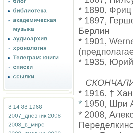
блог
* 1890, Фриц
библиотека
* 1897, Гер
академическая
музыка
Берлин
аудиоархив
* 1901, Wern
хронология
(предполага
Телеграм: книги
* 1935, Юри
списки
ссылки
СКОНЧАЛ
* 1916, † Ха
*
1950, Шри 
8
14
88
1968
* 2008, Алек
2007_дневник
2008
Переделкино 
2008_в_мире