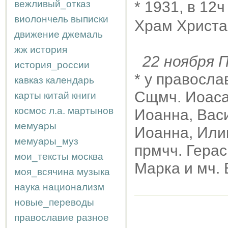
вежливый_отказ
* 1931, в 12
виолончель
выписки
Храм Христа
движение
джемаль
жж
история
22 ноября
история_россии
* у правосла
кавказ
календарь
Сщмч. Иоаса
карты
китай
книги
космос
л.а.
мартынов
Иоанна, Вас
мемуары
Иоанна, Или
мемуары_муз
прмчч. Герас
мои_тексты
москва
Марка и мч. 
моя_всячина
музыка
наука
национализм
новые_переводы
православие
разное