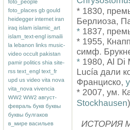
Chrysostomus
foto_people
* 1830, прем
foto_places
gb
gould
heidegger
internet
iran
Берлиоза, П
iraq
islam
islamic_art
*
1837, прем
islam_text-engl
ismaili
* 1955, Кнапп
la
lebanon
links
music-
симф. Брукне
video
occult
pakistan
*
1980, Al Di
pamir
politics
shia
site-
Lucía дали к
rss
text_engl
text_fr
upd
us
video
vita nova
Франциско,
vita_nova
vivencia
* 2007, ум. 
WW2
WW2
август-
Stockhausen
февраль
букв
буквы
буквы
булгаков
ИСТОРИЯ М
в_мире
васильев