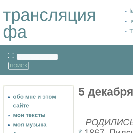
трансляция
f
l
фа
Т
: :
5 декабр
обо мне и этом
сайте
мои тексты
РОДИЛИС
моя музыка
*
1867, Пилс