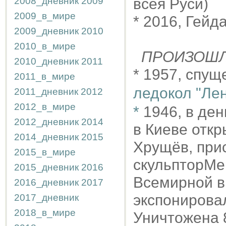
2008_дневник
2009
всея Руси)
2009_в_мире
* 2016, Гейд
2009_дневник
2010
2010_в_мире
ПРОИЗОШ
2010_дневник
2011
* 1957, спущ
2011_в_мире
ледокол "Ле
2011_дневник
2012
2012_в_мире
*
1946, в де
2012_дневник
2014
в Киеве отк
2014_дневник
2015
Хрущёв, при
2015_в_мире
скульпторМе
2015_дневник
2016
Всемирной в
2016_дневник
2017
экспонирова
2017_дневник
2018_в_мире
Уничтожена 