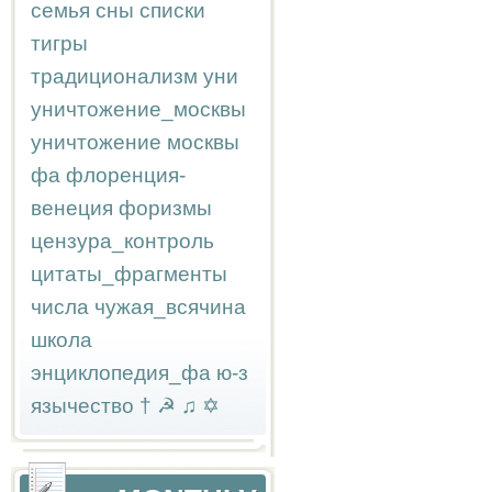
семья
сны
списки
тигры
традиционализм
уни
уничтожение_москвы
уничтожение москвы
фа
флоренция-
венеция
форизмы
цензура_контроль
цитаты_фрагменты
числа
чужая_всячина
школа
энциклопедия_фа
ю-з
язычество
†
☭
♫
✡