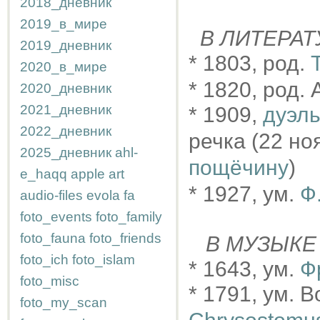
2018_дневник
2019_в_мире
В ЛИТЕРАТ
2019_дневник
* 1803, род.
2020_в_мире
* 1820, род. А
2020_дневник
2021_дневник
* 1909,
дуэл
2022_дневник
речка (22 ноя
2025_дневник
ahl-
пощёчину
)
e_haqq
apple
art
* 1927, ум.
Ф
audio-files
evola
fa
foto_events
foto_family
foto_fauna
foto_friends
В МУЗЫКЕ
foto_ich
foto_islam
* 1643, ум.
Ф
foto_misc
* 1791, ум. 
foto_my_scan