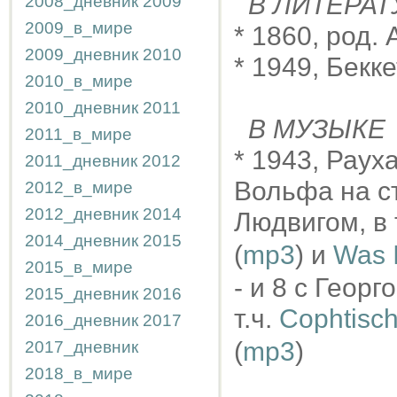
В ЛИТЕРАТ
2008_дневник
2009
2009_в_мире
* 1860, род.
2009_дневник
2010
* 1949, Бекк
2010_в_мире
2010_дневник
2011
В МУЗЫКЕ
2011_в_мире
* 1943, Раух
2011_дневник
2012
Вольфа на ст
2012_в_мире
2012_дневник
2014
Людвигом, в 
2014_дневник
2015
(
mp3
) и
Was 
2015_в_мире
- и 8 с Геор
2015_дневник
2016
т.ч.
Cophtisch
2016_дневник
2017
(
mp3
)
2017_дневник
2018_в_мире