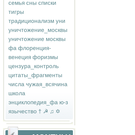
семья
сны
списки
тигры
традиционализм
уни
уничтожение_москвы
уничтожение москвы
фа
флоренция-
венеция
форизмы
цензура_контроль
цитаты_фрагменты
числа
чужая_всячина
школа
энциклопедия_фа
ю-з
язычество
†
☭
♫
✡