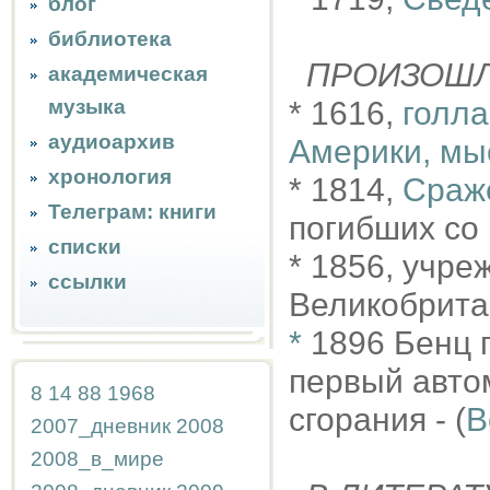
блог
библиотека
ПРОИЗОШ
академическая
музыка
* 1616,
голла
аудиоархив
Америки, мы
хронология
* 1814,
Сраж
Телеграм: книги
погибших со 
списки
* 1856, учр
ссылки
Великобрита
*
1896 Бенц 
первый авто
8
14
88
1968
сгорания - (
B
2007_дневник
2008
2008_в_мире