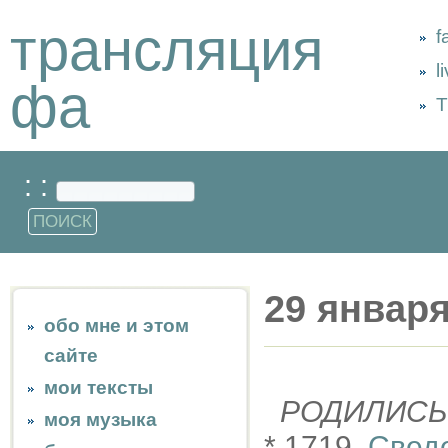
трансляция
f
l
фа
Т
: :
29 январ
обо мне и этом
сайте
мои тексты
РОДИЛИСЬ
моя музыка
* 1719,
Свед