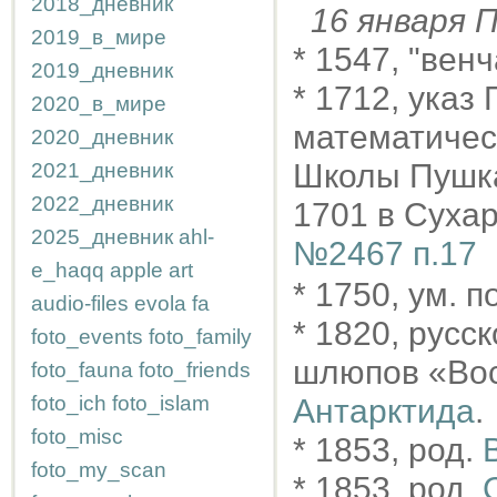
2018_дневник
16 января
2019_в_мире
* 1547, "вен
2019_дневник
* 1712, указ
2020_в_мире
математическ
2020_дневник
Школы Пушка
2021_дневник
2022_дневник
1701 в Сухар
2025_дневник
ahl-
№2467 п.17
e_haqq
apple
art
* 1750, ум. 
audio-files
evola
fa
* 1820, русс
foto_events
foto_family
шлюпов «Вос
foto_fauna
foto_friends
foto_ich
foto_islam
Антарктида
.
foto_misc
* 1853, род.
foto_my_scan
* 1853, род.