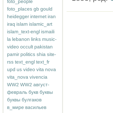
foto_people
foto_places
gb
gould
heidegger
internet
iran
iraq
islam
islamic_art
islam_text-engl
ismaili
la
lebanon
links
music-
video
occult
pakistan
pamir
politics
shia
site-
rss
text_engl
text_fr
upd
us
video
vita nova
vita_nova
vivencia
WW2
WW2
август-
февраль
букв
буквы
буквы
булгаков
в_мире
васильев