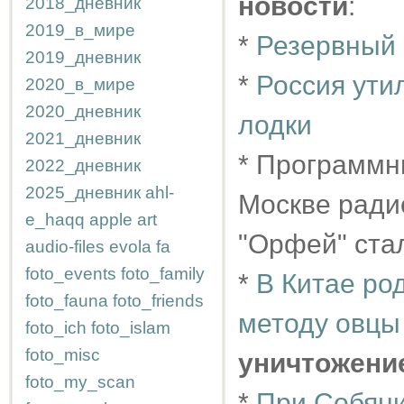
новости
:
2018_дневник
2019_в_мире
*
Резервный 
2019_дневник
*
Россия ути
2020_в_мире
2020_дневник
лодки
2021_дневник
* Программн
2022_дневник
2025_дневник
ahl-
Москве рад
e_haqq
apple
art
"Орфей" ст
audio-files
evola
fa
foto_events
foto_family
*
В Китае ро
foto_fauna
foto_friends
методу овцы
foto_ich
foto_islam
foto_misc
уничтожени
foto_my_scan
*
При Собяни