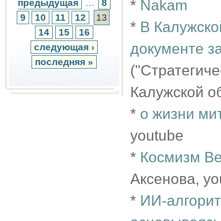
*
Nakam
предыдущая
…
8
9
10
11
12
13
*
В Калужско
14
15
16
документе з
следующая ›
последняя »
("Стратегич
Калужской о
*
о жизни ми
youtube
*
Космизм Ве
Аксенова, yo
*
ИИ-алгоритм