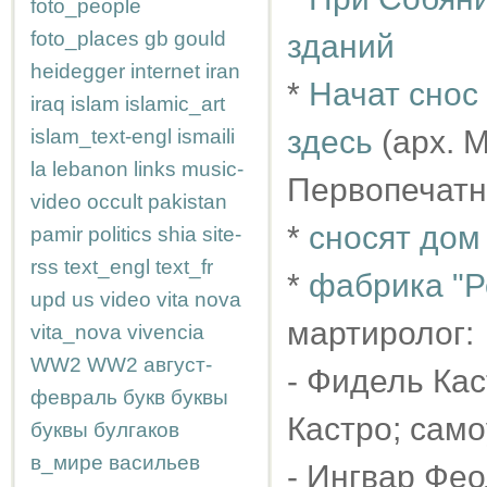
foto_people
foto_places
gb
gould
зданий
heidegger
internet
iran
*
Начат снос 
iraq
islam
islamic_art
здесь
(арх. 
islam_text-engl
ismaili
la
lebanon
links
music-
Первопечатн
video
occult
pakistan
*
сносят дом
pamir
politics
shia
site-
rss
text_engl
text_fr
*
фабрика "Р
upd
us
video
vita nova
мартиролог:
vita_nova
vivencia
WW2
WW2
август-
- Фидель Ка
февраль
букв
буквы
Кастро; само
буквы
булгаков
в_мире
васильев
- Ингвар Фео