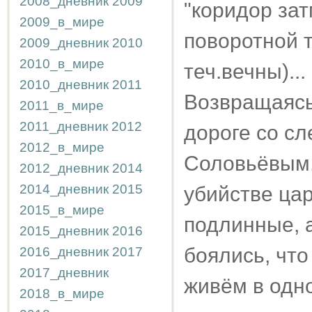
2008_дневник
2009
"коридор зат
2009_в_мире
поворотной т
2009_дневник
2010
2010_в_мире
теч.вечны)...
2010_дневник
2011
Возвращаясь
2011_в_мире
2011_дневник
2012
дороге со с
2012_в_мире
Соловьёвым,
2012_дневник
2014
2014_дневник
2015
убийстве цар
2015_в_мире
подлинные, 
2015_дневник
2016
боялись, что
2016_дневник
2017
2017_дневник
живём в одн
2018_в_мире