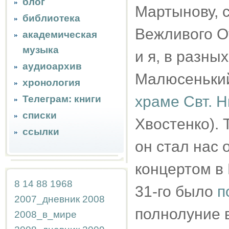
блог
Мартынову, с
библиотека
Вежливого О
академическая
музыка
и я, в разны
аудиоархив
Малюсенький
хронология
храме Свт. Н
Телеграм: книги
списки
Хвостенко). 
ссылки
он стал нас 
концертом в 
8
14
88
1968
31-го было
п
2007_дневник
2008
полнолуние в
2008_в_мире