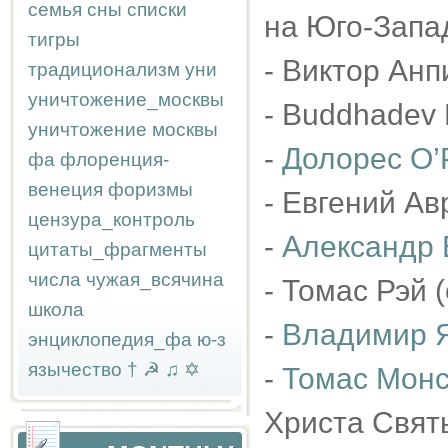
семья
сны
списки
на Юго-Запа
тигры
- Виктор Анп
традиционализм
уни
уничтожение_москвы
- Buddhadev 
уничтожение москвы
-
Долорес О’
фа
флоренция-
венеция
форизмы
- Евгений Ав
цензура_контроль
-
Александр 
цитаты_фрагменты
числа
чужая_всячина
- Томас Рэй 
школа
-
Владимир 
энциклопедия_фа
ю-з
язычество
†
☭
♫
✡
-
Томас Мон
Христа Святы