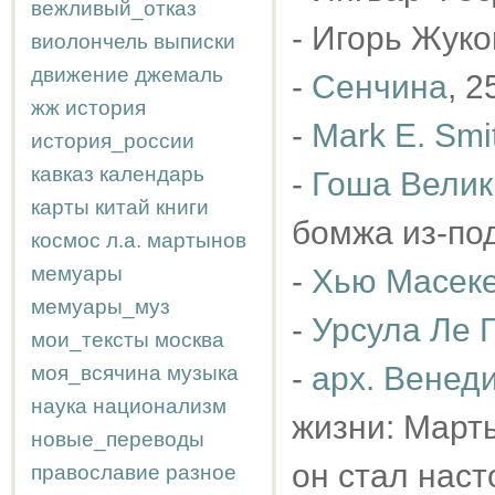
вежливый_отказ
- Игорь Жуко
виолончель
выписки
движение
джемаль
-
Сенчина
, 2
жж
история
-
Mark E. Smi
история_россии
кавказ
календарь
-
Гоша Велик
карты
китай
книги
бомжа из-под
космос
л.а.
мартынов
мемуары
-
Хью Масек
мемуары_муз
-
Урсула Ле 
мои_тексты
москва
-
арх. Венеди
моя_всячина
музыка
наука
национализм
жизни: Марты
новые_переводы
он стал нас
православие
разное