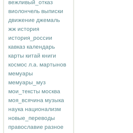
вежливый_отказ
виолончель
выписки
движение
джемаль
жж
история
история_россии
кавказ
календарь
карты
китай
книги
космос
л.а.
мартынов
мемуары
мемуары_муз
мои_тексты
москва
моя_всячина
музыка
наука
национализм
новые_переводы
православие
разное