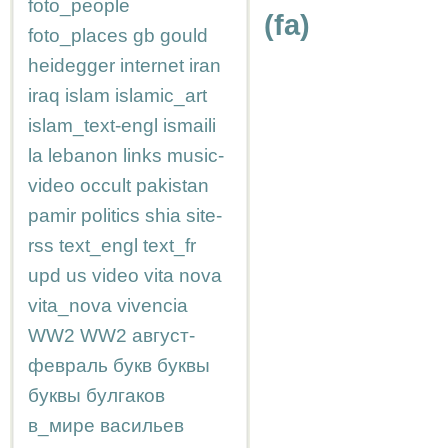
foto_people
(fa)
foto_places
gb
gould
heidegger
internet
iran
iraq
islam
islamic_art
islam_text-engl
ismaili
la
lebanon
links
music-
video
occult
pakistan
pamir
politics
shia
site-
rss
text_engl
text_fr
upd
us
video
vita nova
vita_nova
vivencia
WW2
WW2
август-
февраль
букв
буквы
буквы
булгаков
в_мире
васильев