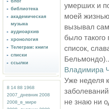
блог
умерших и по
библиотека
моей жизнью
академическая
музыка
вызывал сам 
аудиоархив
было такого 
хронология
список, слав
Телеграм: книги
списки
Бельмондо)..
ссылки
Владимира Ч
Уже неделя 
8
14
88
1968
заболеваний 
2007_дневник
2008
не знаю ни 
2008_в_мире