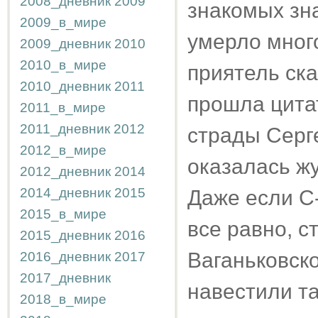
2008_дневник
2009
знакомых зна
2009_в_мире
умерло много
2009_дневник
2010
2010_в_мире
приятель ска
2010_дневник
2011
прошла цита
2011_в_мире
2011_дневник
2012
страды Серг
2012_в_мире
оказалась жу
2012_дневник
2014
2014_дневник
2015
Даже если С
2015_в_мире
все равно, с
2015_дневник
2016
Ваганьковско
2016_дневник
2017
2017_дневник
навестили та
2018_в_мире