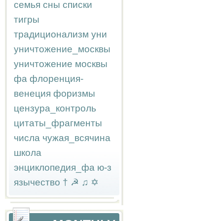
семья
сны
списки
тигры
традиционализм
уни
уничтожение_москвы
уничтожение москвы
фа
флоренция-
венеция
форизмы
цензура_контроль
цитаты_фрагменты
числа
чужая_всячина
школа
энциклопедия_фа
ю-з
язычество
†
☭
♫
✡