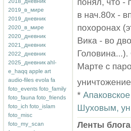
понял, что -
2018_дневник
2019_в_мире
в нач.80х - 
2019_дневник
похоронах (э
2020_в_мире
2020_дневник
Вика - во дв
2021_дневник
Головина...)
2022_дневник
2025_дневник
ahl-
Марте с паро
e_haqq
apple
art
audio-files
evola
fa
уничтожение
foto_events
foto_family
*
Апаковское
foto_fauna
foto_friends
Шуховым, ун
foto_ich
foto_islam
foto_misc
Ленты блога
foto_my_scan