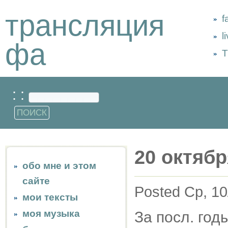
трансляция
f
l
фа
Т
: :
20 октябр
обо мне и этом
сайте
Posted Ср, 10
мои тексты
моя музыка
За посл. год